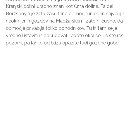
Kranjski dolini, uradno znani kot Črna dolina. Ta del
Börzsönyja je zelo zaščiteno območje in eden največjih
neokrnjenih gozdov na Madžarskem, zato ni čudno, da
območje privablja toliko pohodnikov. Tu in tam se je
vredno ustaviti in občudovati lepoto okolice, če ste res
pozorni, pa lahko od blizu opazite tudi gozdne gobe.