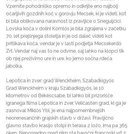
Vzemite pohodniško opremo in odkrijte eno najbolj
očarljivih gozdnih koč v gorovju Mecsek, ki je videti, kot
bi bila oblikovana naravnost iz pravljice o Sneguljčici.
Lovska koča v dolini Komlós je bila zgrajena v začetku
70. let prejšnjega stoletja in je od daleč videti kot
pritlikava koča, vendar je v lasti podjetja Mecsekerdő
Zrt. Vendar naj vas to ne odvrne, saj lahko na klopci tik
ob njej preživimo ure in ure, ko jemo sočna rdeča
jabolka.
Lepotica in zver: grad Wenckheim, Szabadkígyós
Grad Wenckheim v kraju Szabadkígyós, le 10
kilometrov od Békéscsabe, bi lahko bil prizorišče
igranega filma Lepotica in zver. Veličasten grad, ki ga je
zasnoval Miklós Ybl, je ena najpomembnejših
neorenesančnih grajskih stavb v državi. Pravljično
glavno stavbo krasijo stolpi in terasa z ložo, ima pa 365
oken. Neposredno pred njim sta baročni francoski vrt z