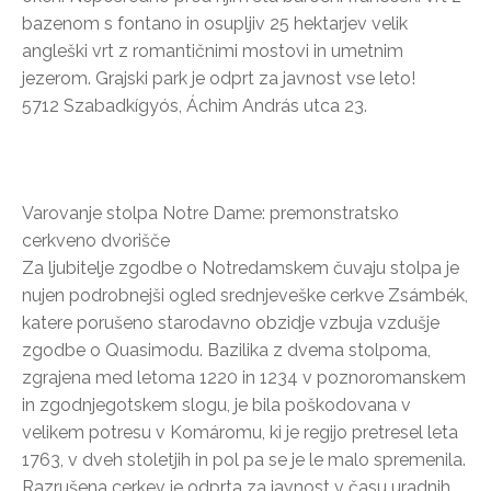
bazenom s fontano in osupljiv 25 hektarjev velik
angleški vrt z romantičnimi mostovi in umetnim
jezerom. Grajski park je odprt za javnost vse leto!
5712 Szabadkígyós, Áchim András utca 23.
Varovanje stolpa Notre Dame: premonstratsko
cerkveno dvorišče
Za ljubitelje zgodbe o Notredamskem čuvaju stolpa je
nujen podrobnejši ogled srednjeveške cerkve Zsámbék,
katere porušeno starodavno obzidje vzbuja vzdušje
zgodbe o Quasimodu. Bazilika z dvema stolpoma,
zgrajena med letoma 1220 in 1234 v poznoromanskem
in zgodnjegotskem slogu, je bila poškodovana v
velikem potresu v Komáromu, ki je regijo pretresel leta
1763, v dveh stoletjih in pol pa se je le malo spremenila.
Razrušena cerkev je odprta za javnost v času uradnih