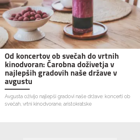
Od koncertov ob svečah do vrtnih
kinodvoran: Čarobna doživetja v
najlepših gradovih naše države v
avgustu
Avgusta oživijo najlepši gradovi naše države: koncerti ob
svečah, vrtni kinodvorane, aristokratske