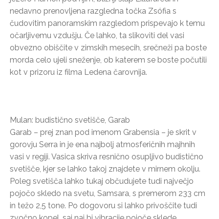
nedavno prenovljena razgledna točka Zsófia s
čudovitim panoramskim razgledom prispevajo k temu
očarljivemu vzdušju. Če lahko, ta slikoviti del vasi
obvezno obiščite v zimskih mesecih, srečneži pa boste
morda celo ujeli sneženje, ob katerem se boste počutili
kot v prizoru iz filma Ledena čarovnija.
Mulan: budistično svetišče, Garab
Garab – prej znan pod imenom Grabensia – je skrit v
gorovju Serra in je ena najbolj atmosferičnih majhnih
vasi v regiji. Vasica skriva resnično osupljivo budistično
svetišče, kjer se lahko takoj znajdete v mirnem okolju.
Poleg svetišča lahko tukaj občudujete tudi največjo
pojočo skledo na svetu, Samsara, s premerom 233 cm
in težo 2,5 tone. Po dogovoru si lahko privoščite tudi
zvočno kopel, saj naj bi vibracije pojoče sklede