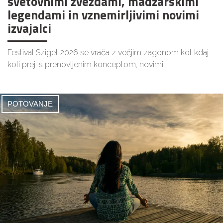
svetovnimi zvezdami, madžarskimi
legendami in vznemirljivimi novimi
izvajalci
Festival Sziget 2026 se vrača z večjim zagonom kot kdaj
koli prej: s prenovljenim konceptom, novimi
POTOVANJE