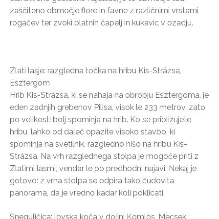
zaščiteno območje flore in favne z različnimi vrstami
rogačev ter zvoki blatnih čapelj in kukavic v ozadju.
Zlati lasje: razgledna točka na hribu Kis-Strázsa,
Esztergom
Hrib Kis-Strázsa, ki se nahaja na obrobju Esztergoma, je
eden zadnjih grebenov Pilisa, visok le 233 metrov, zato
po velikosti bolj spominja na hrib. Ko se približujete
hribu, lahko od daleč opazite visoko stavbo, ki
spominja na svetilnik, razgledno hišo na hribu Kis-
Strázsa. Na vrh razglednega stolpa je mogoče priti z
Zlatimi lasmi, vendar le po predhodni najavi. Nekaj je
gotovo: z vrha stolpa se odpira tako čudovita
panorama, da je vredno kadar koli poklicati.
Sneguljčica: lovska koča v dolini Komlós, Mecsek