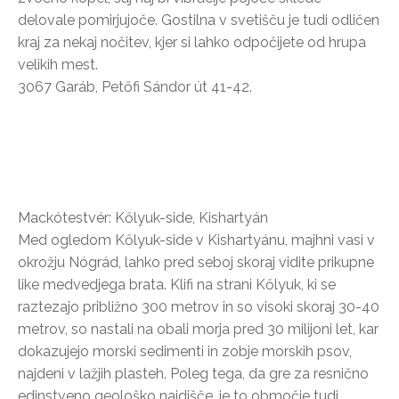
delovale pomirjujoče. Gostilna v svetišču je tudi odličen
kraj za nekaj nočitev, kjer si lahko odpočijete od hrupa
velikih mest.
3067 Garáb, Petőfi Sándor út 41-42.
Mackótestvér: Kőlyuk-side, Kishartyán
Med ogledom Kőlyuk-side v Kishartyánu, majhni vasi v
okrožju Nógrád, lahko pred seboj skoraj vidite prikupne
like medvedjega brata. Klifi na strani Kőlyuk, ki se
raztezajo približno 300 metrov in so visoki skoraj 30-40
metrov, so nastali na obali morja pred 30 milijoni let, kar
dokazujejo morski sedimenti in zobje morskih psov,
najdeni v lažjih plasteh. Poleg tega, da gre za resnično
edinstveno geološko najdišče, je to območje tudi