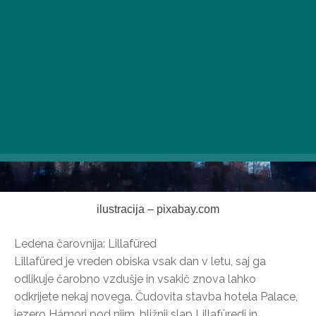
ilustracija – pixabay.com
Ledena čarovnija: Lillafüred
Lillafüred je vreden obiska vsak dan v letu, saj ga
odlikuje čarobno vzdušje in vsakič znova lahko
odkrijete nekaj novega. Čudovita stavba hotela Palace,
jezero Hámori pod njim, bližnji slap Lillafüredi in