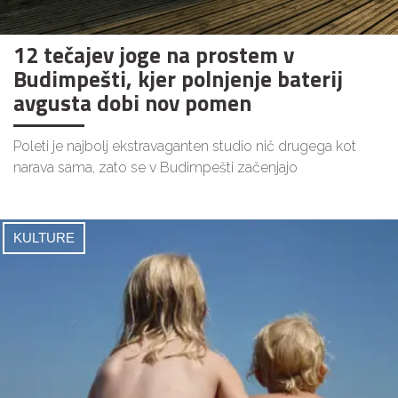
12 tečajev joge na prostem v
Budimpešti, kjer polnjenje baterij
avgusta dobi nov pomen
Poleti je najbolj ekstravaganten studio nič drugega kot
narava sama, zato se v Budimpešti začenjajo
KULTURE