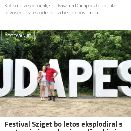
Kot smo že poročali, si je kavarna Dunapark to pomlad
privoščila kratek odmor, da bi s prenovljenim
POTOVANJE
Festival Sziget bo letos eksplodiral s