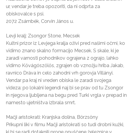
ur, vendar je treba opozoriti, da ni odprta za
obiskovalce s psi.
2072 Zsámbék, Corvin János u.
Levji kralj: Zsongor Stone, Mecsek
Kultni prizor iz Levjega kralja oživi pred našimi očmi, ko
vidimo znano skalno formacijo Mecsek. S skale, ki je
zaradi varnosti pohodnikov ograjena z ograjo, lahko
vidimo Kővágószőlős, zgrajen ob vznožju hriba Jakab,
ravnico Dráva in celo zahodni vrh gorovja Villányi.
Vendar pa kraj ni vreden obiska le zaradi svojega
videza: po lokalni legendi naj bi se prav od tu Zsongor
in njegova ljubljena na begu pred Turki vrgla v prepad in
namesto ujetništva izbrala smrt.
Mačji aristokrati: Kranjska dolina, Börzsöny
Prikupni liki v filmu Mačji aristokrati so tudi drobni kužki,
ki bi se radi dotaknili proge opuščene železnice v