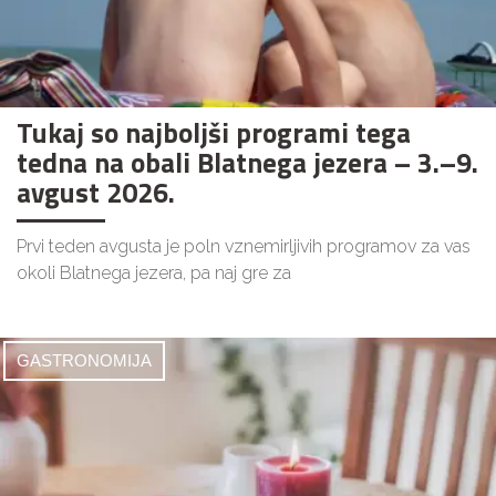
Tukaj so najboljši programi tega
tedna na obali Blatnega jezera – 3.–9.
avgust 2026.
Prvi teden avgusta je poln vznemirljivih programov za vas
okoli Blatnega jezera, pa naj gre za
GASTRONOMIJA