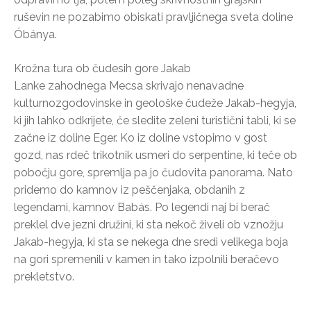
ruševin ne pozabimo obiskati pravljičnega sveta doline
Óbánya.
Krožna tura ob čudesih gore Jakab
Lanke zahodnega Mecsa skrivajo nenavadne
kulturnozgodovinske in geološke čudeže Jakab-hegyja,
ki jih lahko odkrijete, če sledite zeleni turistični tabli, ki se
začne iz doline Eger. Ko iz doline vstopimo v gost
gozd, nas rdeč trikotnik usmeri do serpentine, ki teče ob
pobočju gore, spremlja pa jo čudovita panorama. Nato
pridemo do kamnov iz peščenjaka, obdanih z
legendami, kamnov Babás. Po legendi naj bi berač
preklel dve jezni družini, ki sta nekoč živeli ob vznožju
Jakab-hegyja, ki sta se nekega dne sredi velikega boja
na gori spremenili v kamen in tako izpolnili beračevo
prekletstvo.