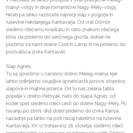
mányi-völgy in divje romantične Nagy-Mély-völgy,
hkrati pa lahko raziščete največji slap v pogorje in
ruševine nekdanjega Kantavárja. Od vrat Dömör
sledimo rdečemu kvadratu in nato znakom rdečega
križa, da pridemo do senčnega gozda, dokler ne
pustimo za nami doline Cold in Lamp in ne pridemo do
počivališča izvira Kantavári.
Slap Ágnes.
Tu se spustimo v čarobno dolino Meleg-mányi, kjer
lahko odkrijemo osupljive apnenčaste jezove, stopnice,
slapove in majhne jezerce. Od tu nas zelena tabla
popelje v dolino Petnyák, nato do slapa Ágnes, od
koder spet sledimo rdeči cesti do doline Nagy-Mély. Po
tavanju po strmi, divji dolini pridemo do izvira Kánya,
nazadnje pa lahko na poti nazaj naletimo na ruševine
Kantavárja. XV. iz trdnjave iz 18. stoletja, sledimo rdeči