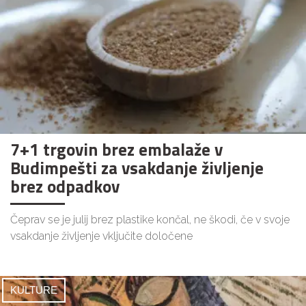
7+1 trgovin brez embalaže v
Budimpešti za vsakdanje življenje
brez odpadkov
Čeprav se je julij brez plastike končal, ne škodi, če v svoje
vsakdanje življenje vključite določene
KULTURE