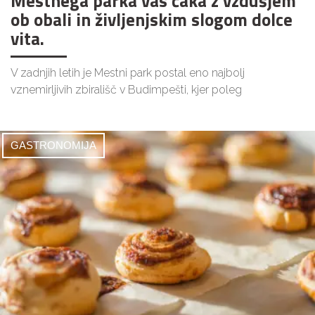
Mestnega parka vas čaka z vzdušjem
ob obali in življenjskim slogom dolce
vita.
V zadnjih letih je Mestni park postal eno najbolj
vznemirljivih zbirališč v Budimpešti, kjer poleg
GASTRONOMIJA