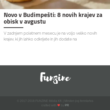
Novo v Budimpešti: 8 novih krajev za
obisk v avgustu
V zadnjem poletnem mesecu je na voljo veliko novih
krajev, ki jih lahko odkrijete in jih dodate na
© 2017-2018 FUNZINE Média Kft. | Minden jog fenntartva
crafted with
by
PR