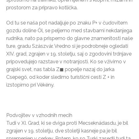
prostorom za pripravo kotlička.
Od tu se naša pot nadaljuje po znaku P+ v čudovitem
gozdu doline Ól, se peljemo med stavbami nekdanjega
rudnika, nato pa prispemo do glavne znamenitosti naše
ture, gradu Szászvár. Vredno si je podrobneje ogledati
XIV. grad, zgrajen v 19. stoletju, saj o zgodovini trdnjave
pripovedujejo razstave v notranjosti. Ko se vživimo v
grajski svet, nas tabla Z◼ popelje nazaj do jarka
Csepegő, od koder sledimo turistični cesti Z + in
izstopimo pri Vékény.
Podvojitev v vzhodnih mecih
Tudi v XI. Grad, ki se dviga proti Mecseknádasdu, je bil
zgrajen v 19. stoletju, dve stoletji kasneje pa je bil
spremenjen v cerkev. Potem, ko so Turki zasedli tudi ta