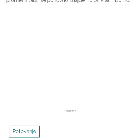
prometni tabli, se ponovno znajdemo pri vratih Dömör.
Potovanje