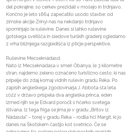
del pokrajine, so cerkev prezidali v mošejo in trdnjavo.
Končno je leto 1664 zapečatilo usodo stavbe: od
zimske akcije Zrínyi nas na nekdanjo trdnjavo
spominjajo le ruševine. Danes si lahko ruševine
gotskega svetišča in sledove turških gradenj ogledamo
z vrha bližnjega razgledišča iz ptičje perspektive.
Ruševine Mecseknádasd.
Nato iz Mecseknádasa v smeri Óbánya, le 3 kilometre
stran, najdemo zeleno označeno turistično cesto, ki nas
pripelje do zdaj komaj vidnih ruševin gradu Réka. Po
zapisih angleškega zgodovinarja J. Abbota sta leta
1022 v državo prispela dva angleška princa, eden
izmed njih se je Edvard poročil s hčerko svetega
Ištvana. Iz tega friga se jima je v gradu „Britov iz
Nádasda” – torej v gradu Réka – rodila hči Margit, ki jo
danes na Škotskem častijo kot svetnico. Če se
odpravimo tja, potem poleg skrivnostnih grajskih