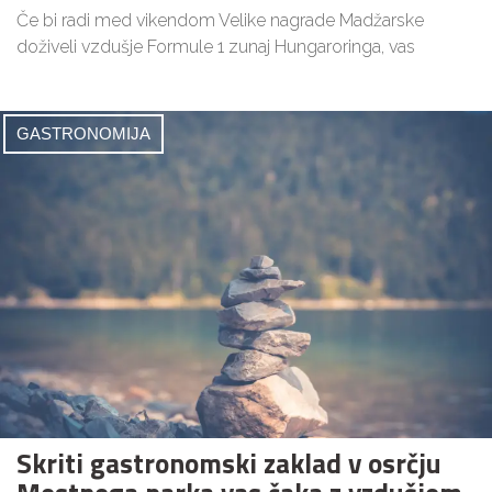
Če bi radi med vikendom Velike nagrade Madžarske
doživeli vzdušje Formule 1 zunaj Hungaroringa, vas
GASTRONOMIJA
Skriti gastronomski zaklad v osrčju