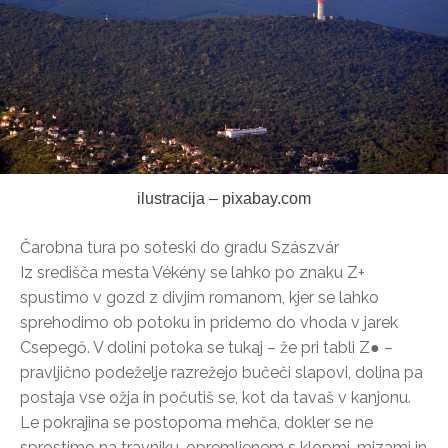
ilustracija – pixabay.com
Čarobna tura po soteski do gradu Szászvár
Iz središča mesta Vékény se lahko po znaku Z+
spustimo v gozd z divjim romanom, kjer se lahko
sprehodimo ob potoku in pridemo do vhoda v jarek
Csepegő. V dolini potoka se tukaj – že pri tabli Z● –
pravljično podeželje razrežejo bučeči slapovi, dolina pa
postaja vse ožja in počutiš se, kot da tavaš v kanjonu.
Le pokrajina se postopoma mehča, dokler se ne
sprostimo na travniku, opremljenem s klopmi, mizami in