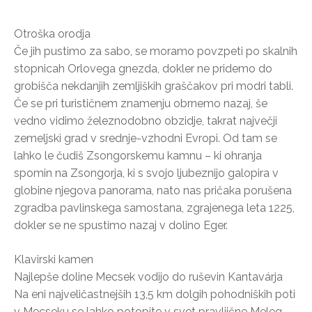
Otroška orodja
Če jih pustimo za sabo, se moramo povzpeti po skalnih
stopnicah Orlovega gnezda, dokler ne pridemo do
grobišča nekdanjih zemljiških graščakov pri modri tabli.
Če se pri turističnem znamenju obrnemo nazaj, še
vedno vidimo železnodobno obzidje, takrat največji
zemeljski grad v srednje-vzhodni Evropi. Od tam se
lahko le čudiš Zsongorskemu kamnu – ki ohranja
spomin na Zsongorja, ki s svojo ljubeznijo galopira v
globine njegova panorama, nato nas pričaka porušena
zgradba pavlinskega samostana, zgrajenega leta 1225,
dokler se ne spustimo nazaj v dolino Eger.
Klavirski kamen
Najlepše doline Mecsek vodijo do ruševin Kantavárja
Na eni najveličastnejših 13,5 km dolgih pohodniških poti
v Mecseku se lahko potopite v svet pravljične Meleg-