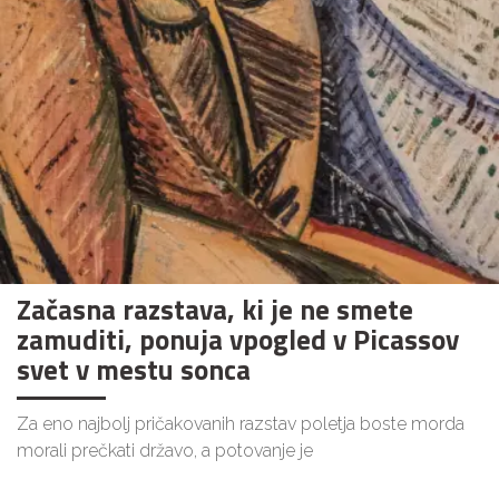
Začasna razstava, ki je ne smete
zamuditi, ponuja vpogled v Picassov
svet v mestu sonca
Za eno najbolj pričakovanih razstav poletja boste morda
morali prečkati državo, a potovanje je