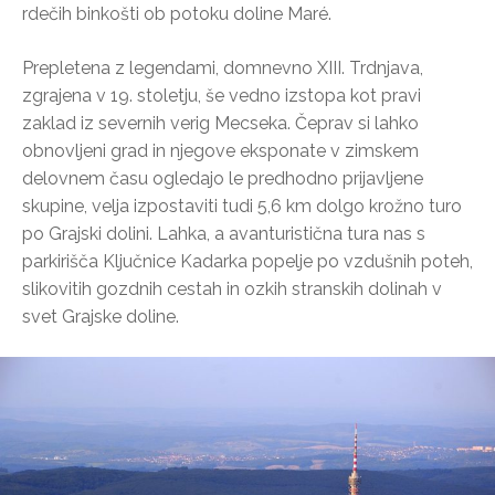
rdečih binkošti ob potoku doline Maré.
Prepletena z legendami, domnevno XIII. Trdnjava,
zgrajena v 19. stoletju, še vedno izstopa kot pravi
zaklad iz severnih verig Mecseka. Čeprav si lahko
obnovljeni grad in njegove eksponate v zimskem
delovnem času ogledajo le predhodno prijavljene
skupine, velja izpostaviti tudi 5,6 km dolgo krožno turo
po Grajski dolini. Lahka, a avanturistična tura nas s
parkirišča Ključnice Kadarka popelje po vzdušnih poteh,
slikovitih gozdnih cestah in ozkih stranskih dolinah v
svet Grajske doline.