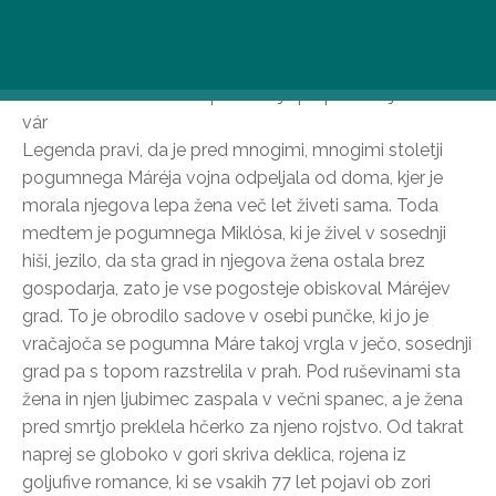
radovednim pohodnikom razkrivajo nekdanje gradove
in grajske ruševine.
Pustolovsko družinsko potovanje po podeželju Máré-
vár
Legenda pravi, da je pred mnogimi, mnogimi stoletji
pogumnega Máréja vojna odpeljala od doma, kjer je
morala njegova lepa žena več let živeti sama. Toda
medtem je pogumnega Miklósa, ki je živel v sosednji
hiši, jezilo, da sta grad in njegova žena ostala brez
gospodarja, zato je vse pogosteje obiskoval Máréjev
grad. To je obrodilo sadove v osebi punčke, ki jo je
vračajoča se pogumna Máre takoj vrgla v ječo, sosednji
grad pa s topom razstrelila v prah. Pod ruševinami sta
žena in njen ljubimec zaspala v večni spanec, a je žena
pred smrtjo preklela hčerko za njeno rojstvo. Od takrat
naprej se globoko v gori skriva deklica, rojena iz
goljufive romance, ki se vsakih 77 let pojavi ob zori