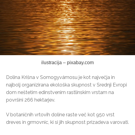
ilustracija – pixabay.com
Dolina Krišna v Somogyvámosu je kot največja in
najbolj organizirana ekološka skupnost v Srednji Evropi
dom neštetim edinstvenim rastlinskim vrstam na
površini 266 hektarjev.
V botaničnih vrtovih doline raste več kot 950 vrst
dreves in grmovnic, ki si jih skupnost prizadeva varovati.