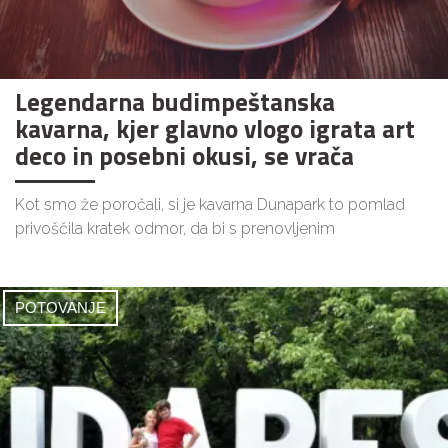
Legendarna budimpeštanska
kavarna, kjer glavno vlogo igrata art
deco in posebni okusi, se vrača
Kot smo že poročali, si je kavarna Dunapark to pomlad
privoščila kratek odmor, da bi s prenovljenim
POTOVANJE