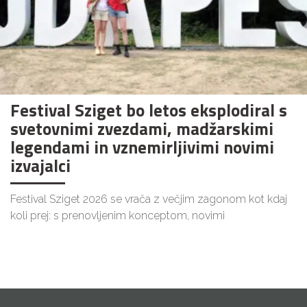
Festival Sziget bo letos eksplodiral s
svetovnimi zvezdami, madžarskimi
legendami in vznemirljivimi novimi
izvajalci
Festival Sziget 2026 se vrača z večjim zagonom kot kdaj
koli prej: s prenovljenim konceptom, novimi