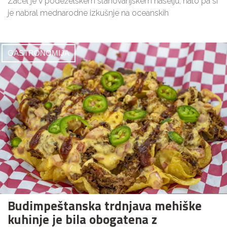
Začel je v podeželskem stanovanjskem naselju, nato pa si
je nabral mednarodne izkušnje na oceanskih
GASTRONOMIJA
Budimpeštanska trdnjava mehiške
kuhinje je bila obogatena z