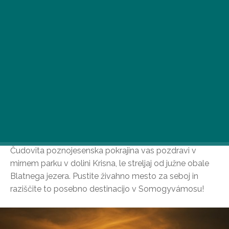
Čudovita poznojesenska pokrajina vas pozdravi v
mirnem parku v dolini Krisna, le streljaj od južne obale
Blatnega jezera. Pustite živahno mesto za seboj in
raziščite to posebno destinacijo v Somogyvámosu!