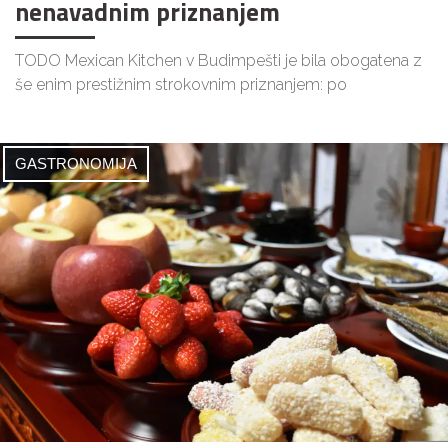
nenavadnim priznanjem
TODO Mexican Kitchen v Budimpešti je bila obogatena z
še enim prestižnim strokovnim priznanjem: po
GASTRONOMIJA