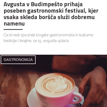
Avgusta v Budimpešto prihaja
poseben gastronomski festival, kjer
vsaka skleda boršča služi dobremu
namenu
Če bi radi spoznali bogate gastronomske in kulturne
tradicije Ukrajine, se 15. avgusta splača
GASTRONOMIJA