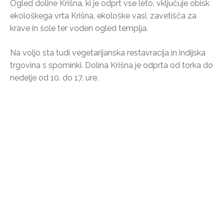
Ogled doline Krišna, ki je odprt vse leto, vključuje obisk
ekološkega vrta Krišna, ekološke vasi, zavetišča za
krave in šole ter voden ogled templja.
Na voljo sta tudi vegetarijanska restavracija in indijska
trgovina s spominki. Dolina Krišna je odprta od torka do
nedelje od 10. do 17. ure.