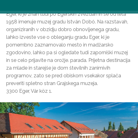
Nikogar ne bo presenetilo, da je na vrhu seznama grad
Eger, ki je znan tudi po Egerskih zvezdah in se od leta
1958 imenuje muzej gradu István Dobó. Na razstavah,
organiziranih v obzidju dobro obnovljenega gradu,
lahko izveste vse o obleganju gradu Eger, ki je
pomembno zaznamovalo mesto in madžarsko
zgodovino, lahko pa si ogledate tudi zaporniški muzej
in se celo prijavite na orožje. parada. Prijetna destinacija
za mlade in starejše je dom številnih zanimivih
programov, zato se pred obiskom vsekakor splača
preveriti spletno stran Grajskega muzeja.
3300 Eger, Vár köz 1.