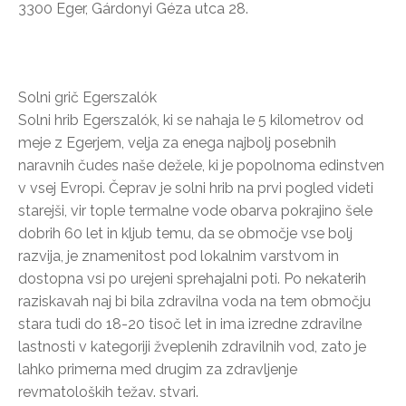
3300 Eger, Gárdonyi Géza utca 28.
Solni grič Egerszalók
Solni hrib Egerszalók, ki se nahaja le 5 kilometrov od
meje z Egerjem, velja za enega najbolj posebnih
naravnih čudes naše dežele, ki je popolnoma edinstven
v vsej Evropi. Čeprav je solni hrib na prvi pogled videti
starejši, vir tople termalne vode obarva pokrajino šele
dobrih 60 let in kljub temu, da se območje vse bolj
razvija, je znamenitost pod lokalnim varstvom in
dostopna vsi po urejeni sprehajalni poti. Po nekaterih
raziskavah naj bi bila zdravilna voda na tem območju
stara tudi do 18-20 tisoč let in ima izredne zdravilne
lastnosti v kategoriji žveplenih zdravilnih vod, zato je
lahko primerna med drugim za zdravljenje
revmatoloških težav. stvari.