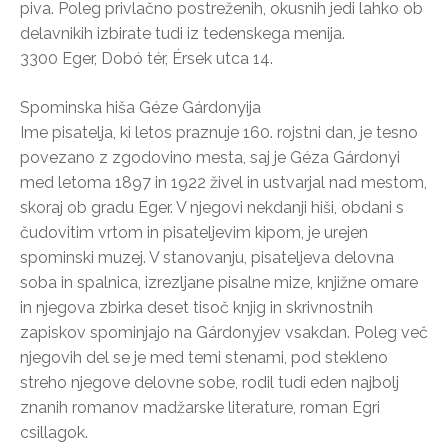
piva. Poleg privlačno postreženih, okusnih jedi lahko ob
delavnikih izbirate tudi iz tedenskega menija.
3300 Eger, Dobó tér, Érsek utca 14.
Spominska hiša Géze Gárdonyija
Ime pisatelja, ki letos praznuje 160. rojstni dan, je tesno
povezano z zgodovino mesta, saj je Géza Gárdonyi
med letoma 1897 in 1922 živel in ustvarjal nad mestom,
skoraj ob gradu Eger. V njegovi nekdanji hiši, obdani s
čudovitim vrtom in pisateljevim kipom, je urejen
spominski muzej. V stanovanju, pisateljeva delovna
soba in spalnica, izrezljane pisalne mize, knjižne omare
in njegova zbirka deset tisoč knjig in skrivnostnih
zapiskov spominjajo na Gárdonyjev vsakdan. Poleg več
njegovih del se je med temi stenami, pod stekleno
streho njegove delovne sobe, rodil tudi eden najbolj
znanih romanov madžarske literature, roman Egri
csillagok.