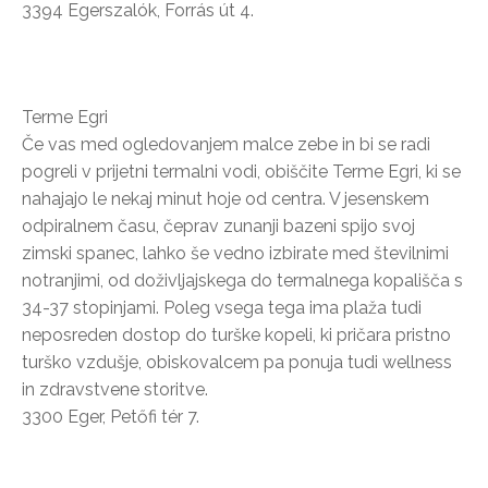
3394 Egerszalók, Forrás út 4.
Terme Egri
Če vas med ogledovanjem malce zebe in bi se radi
pogreli v prijetni termalni vodi, obiščite Terme Egri, ki se
nahajajo le nekaj minut hoje od centra. V jesenskem
odpiralnem času, čeprav zunanji bazeni spijo svoj
zimski spanec, lahko še vedno izbirate med številnimi
notranjimi, od doživljajskega do termalnega kopališča s
34-37 stopinjami. Poleg vsega tega ima plaža tudi
neposreden dostop do turške kopeli, ki pričara pristno
turško vzdušje, obiskovalcem pa ponuja tudi wellness
in zdravstvene storitve.
3300 Eger, Petőfi tér 7.