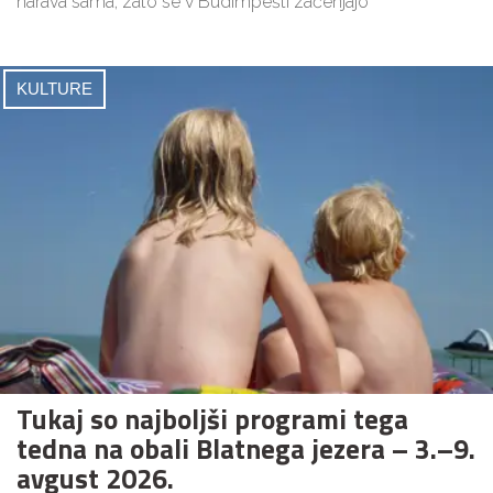
narava sama, zato se v Budimpešti začenjajo
KULTURE
Tukaj so najboljši programi tega
tedna na obali Blatnega jezera – 3.–9.
avgust 2026.