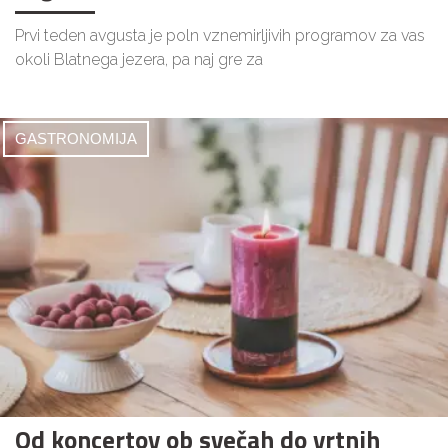
Prvi teden avgusta je poln vznemirljivih programov za vas
okoli Blatnega jezera, pa naj gre za
GASTRONOMIJA
Od koncertov ob svečah do vrtnih