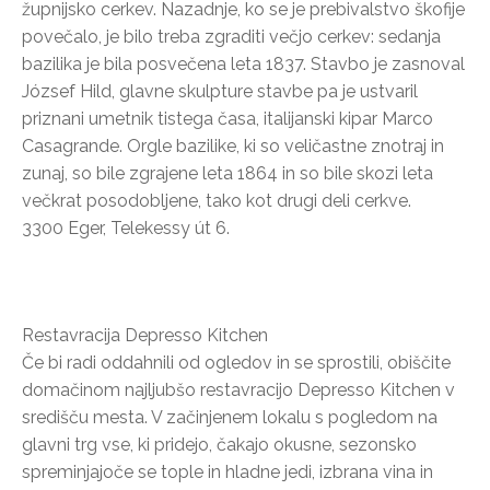
župnijsko cerkev. Nazadnje, ko se je prebivalstvo škofije
povečalo, je bilo treba zgraditi večjo cerkev: sedanja
bazilika je bila posvečena leta 1837. Stavbo je zasnoval
József Hild, glavne skulpture stavbe pa je ustvaril
priznani umetnik tistega časa, italijanski kipar Marco
Casagrande. Orgle bazilike, ki so veličastne znotraj in
zunaj, so bile zgrajene leta 1864 in so bile skozi leta
večkrat posodobljene, tako kot drugi deli cerkve.
3300 Eger, Telekessy út 6.
Restavracija Depresso Kitchen
Če bi radi oddahnili od ogledov in se sprostili, obiščite
domačinom najljubšo restavracijo Depresso Kitchen v
središču mesta. V začinjenem lokalu s pogledom na
glavni trg vse, ki pridejo, čakajo okusne, sezonsko
spreminjajoče se tople in hladne jedi, izbrana vina in