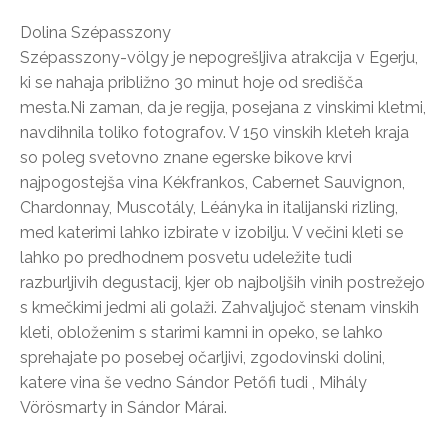
Dolina Szépasszony
Szépasszony-völgy je nepogrešljiva atrakcija v Egerju,
ki se nahaja približno 30 minut hoje od središča
mesta.Ni zaman, da je regija, posejana z vinskimi kletmi,
navdihnila toliko fotografov. V 150 vinskih kleteh kraja
so poleg svetovno znane egerske bikove krvi
najpogostejša vina Kékfrankos, Cabernet Sauvignon,
Chardonnay, Muscotály, Léányka in italijanski rizling,
med katerimi lahko izbirate v izobilju. V večini kleti se
lahko po predhodnem posvetu udeležite tudi
razburljivih degustacij, kjer ob najboljših vinih postrežejo
s kmečkimi jedmi ali golaži. Zahvaljujoč stenam vinskih
kleti, obloženim s starimi kamni in opeko, se lahko
sprehajate po posebej očarljivi, zgodovinski dolini,
katere vina še vedno Sándor Petőfi tudi , Mihály
Vörösmarty in Sándor Márai.