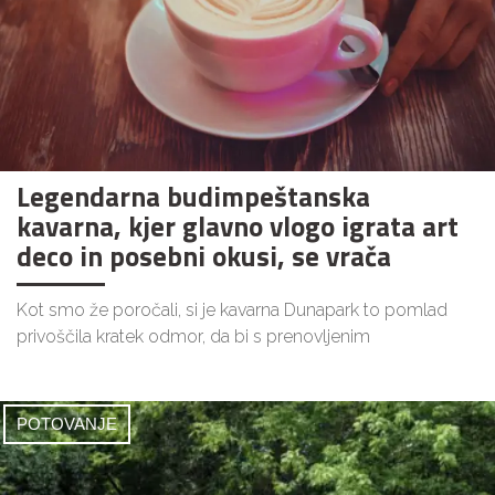
Legendarna budimpeštanska
kavarna, kjer glavno vlogo igrata art
deco in posebni okusi, se vrača
Kot smo že poročali, si je kavarna Dunapark to pomlad
privoščila kratek odmor, da bi s prenovljenim
POTOVANJE