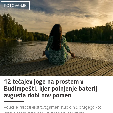
POTOVANJE
12 tečajev joge na prostem v
Budimpešti, kjer polnjenje baterij
avgusta dobi nov pomen
Poleti je najbolj ekstravaganten studio nič drugega kot