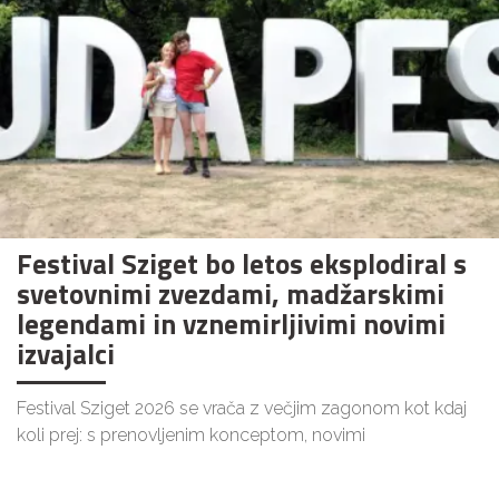
Festival Sziget bo letos eksplodiral s
svetovnimi zvezdami, madžarskimi
legendami in vznemirljivimi novimi
izvajalci
Festival Sziget 2026 se vrača z večjim zagonom kot kdaj
koli prej: s prenovljenim konceptom, novimi