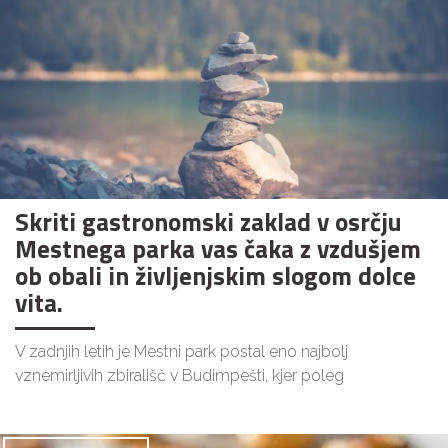
Skriti gastronomski zaklad v osrčju
Mestnega parka vas čaka z vzdušjem
ob obali in življenjskim slogom dolce
vita.
V zadnjih letih je Mestni park postal eno najbolj
vznemirljivih zbirališč v Budimpešti, kjer poleg