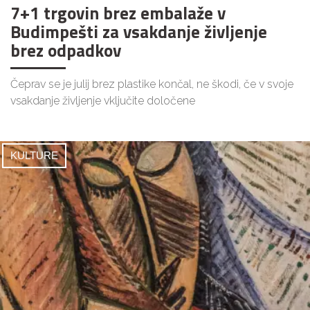
7+1 trgovin brez embalaže v
Budimpešti za vsakdanje življenje
brez odpadkov
Čeprav se je julij brez plastike končal, ne škodi, če v svoje
vsakdanje življenje vključite določene
KULTURE