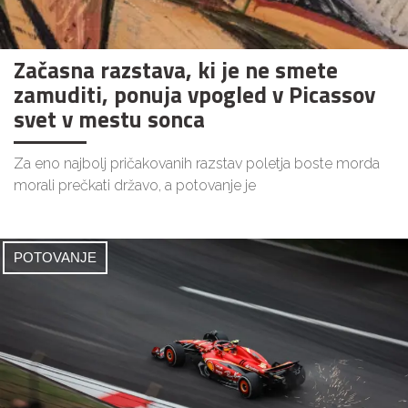
Začasna razstava, ki je ne smete
zamuditi, ponuja vpogled v Picassov
svet v mestu sonca
Za eno najbolj pričakovanih razstav poletja boste morda
morali prečkati državo, a potovanje je
POTOVANJE