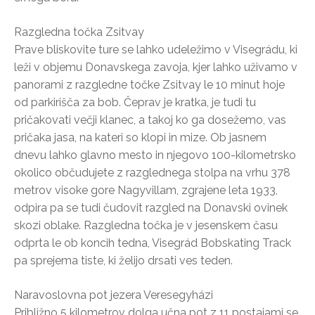
Razgledna točka Zsitvay
Prave bliskovite ture se lahko udeležimo v Visegrádu, ki
leži v objemu Donavskega zavoja, kjer lahko uživamo v
panorami z razgledne točke Zsitvay le 10 minut hoje
od parkirišča za bob. Čeprav je kratka, je tudi tu
pričakovati večji klanec, a takoj ko ga dosežemo, vas
pričaka jasa, na kateri so klopi in mize. Ob jasnem
dnevu lahko glavno mesto in njegovo 100-kilometrsko
okolico občudujete z razglednega stolpa na vrhu 378
metrov visoke gore Nagyvillam, zgrajene leta 1933,
odpira pa se tudi čudovit razgled na Donavski ovinek
skozi oblake. Razgledna točka je v jesenskem času
odprta le ob koncih tedna, Visegrád Bobskating Track
pa sprejema tiste, ki želijo drsati ves teden.
Naravoslovna pot jezera Veresegyházi
Približno 5 kilometrov dolga učna pot z 11 postajami se