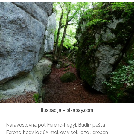
ilustracija – pixabay.com
Naravoslovna pot Ferenc-hegyi, Budimpešta
Ferenc-hegy je 265 metrov visok, ozek greben