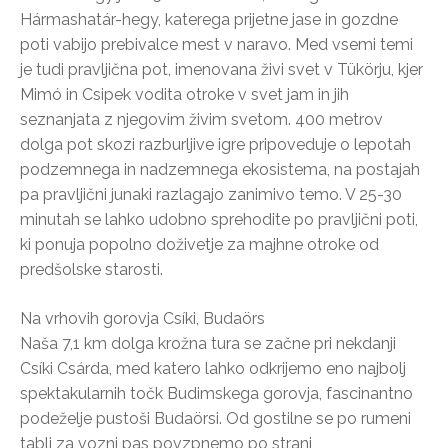
Hármashatár-hegy, katerega prijetne jase in gozdne
poti vabijo prebivalce mest v naravo. Med vsemi temi
je tudi pravljična pot, imenovana živi svet v Tükörju, kjer
Mimó in Csipek vodita otroke v svet jam in jih
seznanjata z njegovim živim svetom. 400 metrov
dolga pot skozi razburljive igre pripoveduje o lepotah
podzemnega in nadzemnega ekosistema, na postajah
pa pravljični junaki razlagajo zanimivo temo. V 25-30
minutah se lahko udobno sprehodite po pravljični poti,
ki ponuja popolno doživetje za majhne otroke od
predšolske starosti.
Na vrhovih gorovja Csíki, Budaörs
Naša 7,1 km dolga krožna tura se začne pri nekdanji
Csíki Csárda, med katero lahko odkrijemo eno najbolj
spektakularnih točk Budimskega gorovja, fascinantno
podeželje pustoši Budaörsi. Od gostilne se po rumeni
tabli za vozni pas povzpnemo po strani