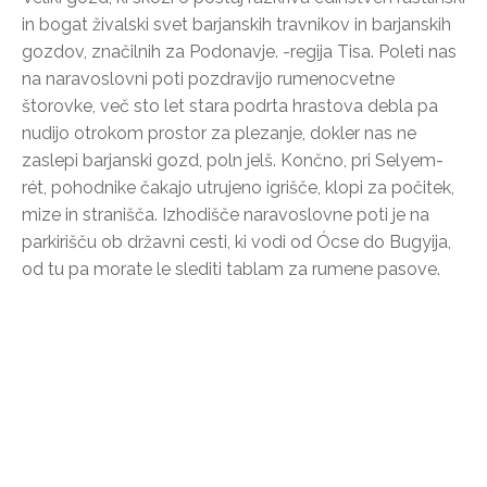
in bogat živalski svet barjanskih travnikov in barjanskih
gozdov, značilnih za Podonavje. -regija Tisa. Poleti nas
na naravoslovni poti pozdravijo rumenocvetne
štorovke, več sto let stara podrta hrastova debla pa
nudijo otrokom prostor za plezanje, dokler nas ne
zaslepi barjanski gozd, poln jelš. Končno, pri Selyem-
rét, pohodnike čakajo utrujeno igrišče, klopi za počitek,
mize in stranišča. Izhodišče naravoslovne poti je na
parkirišču ob državni cesti, ki vodi od Ócse do Bugyija,
od tu pa morate le slediti tablam za rumene pasove.