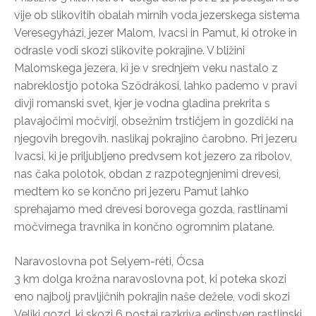
vije ob slikovitih obalah mirnih voda jezerskega sistema
Veresegyházi, jezer Malom, Ivacsi in Pamut, ki otroke in
odrasle vodi skozi slikovite pokrajine. V bližini
Malomskega jezera, ki je v srednjem veku nastalo z
nabreklostjo potoka Sződrákosi, lahko pademo v pravi
divji romanski svet, kjer je vodna gladina prekrita s
plavajočimi močvirji, obsežnim trstičjem in gozdički na
njegovih bregovih. naslikaj pokrajino čarobno. Pri jezeru
Ivacsi, ki je priljubljeno predvsem kot jezero za ribolov,
nas čaka polotok, obdan z razpotegnjenimi drevesi,
medtem ko se končno pri jezeru Pamut lahko
sprehajamo med drevesi borovega gozda, rastlinami
močvirnega travnika in končno ogromnim platane.
Naravoslovna pot Selyem-réti, Ócsa
3 km dolga krožna naravoslovna pot, ki poteka skozi
eno najbolj pravljičnih pokrajin naše dežele, vodi skozi
Veliki gozd, ki skozi 6 postaj razkriva edinstven rastlinski