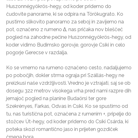
Huszonnégyökrös-hegy, od koder pridemo do
čudovite panorame, ki se odpira na Törökugrato. Ko
pustimo slikovito panoramo za seboj in zavijemo na
pot, označeno z rumeno ∆, nas pričaka nov bleščeč
pogled na zahodne pečine Huszonnégyökrös-hegy, od
koder vidimo Budimsko gorovje, gorovje Csíki in celo
pogorje Gerecse v razdalja.
Ko se vrnemo na rumeno označeno cesto, nadaljujemo
po pobočjih, dokler strma ograja pri Szállás-hegy ne
preizkusi naše vzdržljivosti. Vredno je vztrajati, saj se ob
dosegu 322 metrov visokega vrha pred nami razpre dih
jemajoč pogled na planine Budaörsi ter gore
Szekrényes, Farkas, Odvas in Csíki. Ko se spustimo od
tu, nas turistična pot, označena z rumenim +, pripelje do
stožcev Út-hegy, od koder pridemo do Csíki Csárda, ki
poteka skozi romantično jaso in prijeten gozdiček
črnega bora.