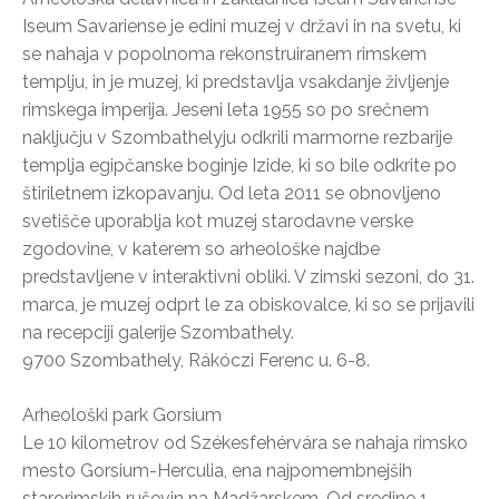
Iseum Savariense je edini muzej v državi in na svetu, ki
se nahaja v popolnoma rekonstruiranem rimskem
templju, in je muzej, ki predstavlja vsakdanje življenje
rimskega imperija. Jeseni leta 1955 so po srečnem
naključju v Szombathelyju odkrili marmorne rezbarije
templja egipčanske boginje Izide, ki so bile odkrite po
štiriletnem izkopavanju. Od leta 2011 se obnovljeno
svetišče uporablja kot muzej starodavne verske
zgodovine, v katerem so arheološke najdbe
predstavljene v interaktivni obliki. V zimski sezoni, do 31.
marca, je muzej odprt le za obiskovalce, ki so se prijavili
na recepciji galerije Szombathely.
9700 Szombathely, Rákóczi Ferenc u. 6-8.
Arheološki park Gorsium
Le 10 kilometrov od Székesfehérvára se nahaja rimsko
mesto Gorsium-Herculia, ena najpomembnejših
starorimskih ruševin na Madžarskem. Od sredine 1.