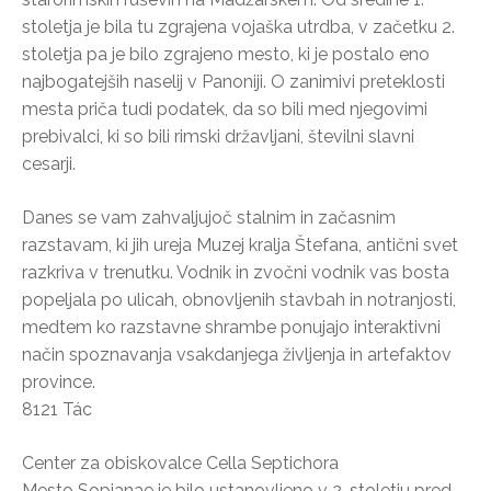
stoletja je bila tu zgrajena vojaška utrdba, v začetku 2.
stoletja pa je bilo zgrajeno mesto, ki je postalo eno
najbogatejših naselij v Panoniji. O zanimivi preteklosti
mesta priča tudi podatek, da so bili med njegovimi
prebivalci, ki so bili rimski državljani, številni slavni
cesarji.
Danes se vam zahvaljujoč stalnim in začasnim
razstavam, ki jih ureja Muzej kralja Štefana, antični svet
razkriva v trenutku. Vodnik in zvočni vodnik vas bosta
popeljala po ulicah, obnovljenih stavbah in notranjosti,
medtem ko razstavne shrambe ponujajo interaktivni
način spoznavanja vsakdanjega življenja in artefaktov
province.
8121 Tác
Center za obiskovalce Cella Septichora
Mesto Sopianae je bilo ustanovljeno v 2. stoletju pred