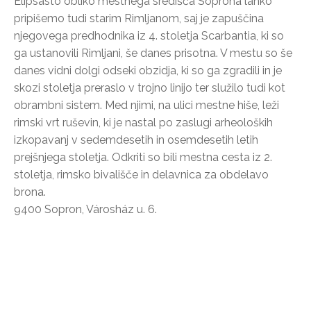
Elipsasto obliko mestnega središča Soprona lahko
pripišemo tudi starim Rimljanom, saj je zapuščina
njegovega predhodnika iz 4. stoletja Scarbantia, ki so
ga ustanovili Rimljani, še danes prisotna. V mestu so še
danes vidni dolgi odseki obzidja, ki so ga zgradili in je
skozi stoletja preraslo v trojno linijo ter služilo tudi kot
obrambni sistem. Med njimi, na ulici mestne hiše, leži
rimski vrt ruševin, ki je nastal po zaslugi arheoloških
izkopavanj v sedemdesetih in osemdesetih letih
prejšnjega stoletja. Odkriti so bili mestna cesta iz 2.
stoletja, rimsko bivališče in delavnica za obdelavo
brona.
9400 Sopron, Városház u. 6.