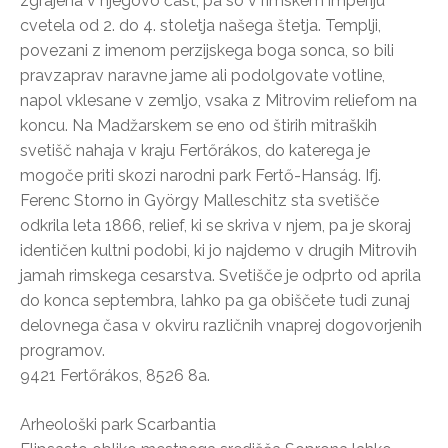
zgrajena v njegovo čast, pa so v rimskem imperiju
cvetela od 2. do 4. stoletja našega štetja. Templji,
povezani z imenom perzijskega boga sonca, so bili
pravzaprav naravne jame ali podolgovate votline,
napol vklesane v zemljo, vsaka z Mitrovim reliefom na
koncu. Na Madžarskem se eno od štirih mitraških
svetišč nahaja v kraju Fertőrákos, do katerega je
mogoče priti skozi narodni park Fertő-Hanság. Ifj.
Ferenc Storno in György Malleschitz sta svetišče
odkrila leta 1866, relief, ki se skriva v njem, pa je skoraj
identičen kultni podobi, ki jo najdemo v drugih Mitrovih
jamah rimskega cesarstva. Svetišče je odprto od aprila
do konca septembra, lahko pa ga obiščete tudi zunaj
delovnega časa v okviru različnih vnaprej dogovorjenih
programov.
9421 Fertőrákos, 8526 8a.
Arheološki park Scarbantia