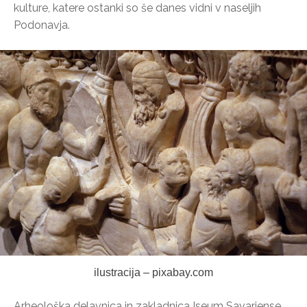
kulture, katere ostanki so še danes vidni v naseljih
Podonavja.
ilustracija – pixabay.com
Arheološka delavnica in zakladnica Iseum Savariense