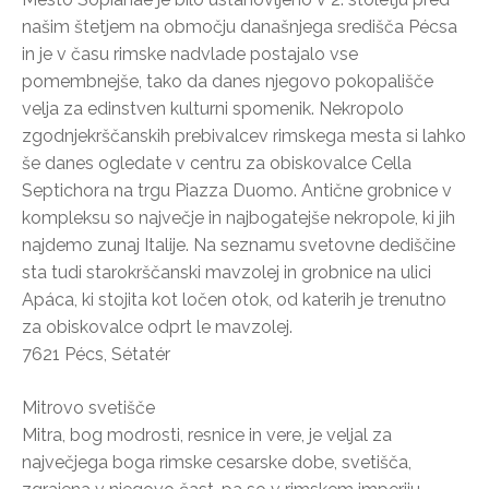
našim štetjem na območju današnjega središča Pécsa
in je v času rimske nadvlade postajalo vse
pomembnejše, tako da danes njegovo pokopališče
velja za edinstven kulturni spomenik. Nekropolo
zgodnjekrščanskih prebivalcev rimskega mesta si lahko
še danes ogledate v centru za obiskovalce Cella
Septichora na trgu Piazza Duomo. Antične grobnice v
kompleksu so največje in najbogatejše nekropole, ki jih
najdemo zunaj Italije. Na seznamu svetovne dediščine
sta tudi starokrščanski mavzolej in grobnice na ulici
Apáca, ki stojita kot ločen otok, od katerih je trenutno
za obiskovalce odprt le mavzolej.
7621 Pécs, Sétatér
Mitrovo svetišče
Mitra, bog modrosti, resnice in vere, je veljal za
največjega boga rimske cesarske dobe, svetišča,