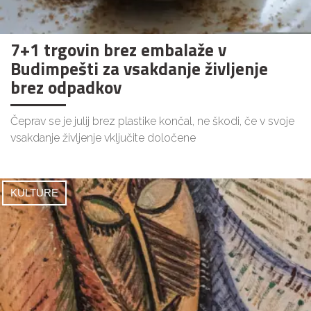
7+1 trgovin brez embalaže v
Budimpešti za vsakdanje življenje
brez odpadkov
Čeprav se je julij brez plastike končal, ne škodi, če v svoje
vsakdanje življenje vključite določene
KULTURE