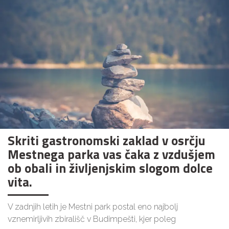
Skriti gastronomski zaklad v osrčju
Mestnega parka vas čaka z vzdušjem
ob obali in življenjskim slogom dolce
vita.
V zadnjih letih je Mestni park postal eno najbolj
vznemirljivih zbirališč v Budimpešti, kjer poleg