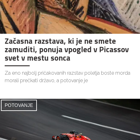
Začasna razstava, ki je ne smete
zamuditi, ponuja vpogled v Picassov
svet v mestu sonca
Za eno najbolj pričakovanih razstav poletja boste morda
morali prečkati državo, a potovanje je
POTOVANJE