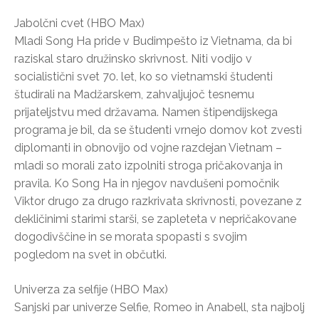
Jabolčni cvet (HBO Max)
Mladi Song Ha pride v Budimpešto iz Vietnama, da bi
raziskal staro družinsko skrivnost. Niti vodijo v
socialistični svet 70. let, ko so vietnamski študenti
študirali na Madžarskem, zahvaljujoč tesnemu
prijateljstvu med državama. Namen štipendijskega
programa je bil, da se študenti vrnejo domov kot zvesti
diplomanti in obnovijo od vojne razdejan Vietnam –
mladi so morali zato izpolniti stroga pričakovanja in
pravila. Ko Song Ha in njegov navdušeni pomočnik
Viktor drugo za drugo razkrivata skrivnosti, povezane z
dekličinimi starimi starši, se zapleteta v nepričakovane
dogodivščine in se morata spopasti s svojim
pogledom na svet in občutki.
Univerza za selfije (HBO Max)
Sanjski par univerze Selfie, Romeo in Anabell, sta najbolj