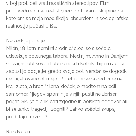
v boj proti celi vrsti rasističnih stereotipov. Film
pripoveduje o nadrealističnem potovanju skupine, na
katerem se meja med fikcijo, absurdom in sociografsko
realnostjo počasi briše.
Naslednje poletje
Milán, 18-letni nemirni srednješolec, se s sošolci
udeležuje poletnega tabora. Med njim, Anno in Danijem
se začne oblikovati ljubezenski trikotnik. Trije mladi, ki
zapustijo podjetje, gredo svojo pot, vendar se dogodki
nepričakovano obrnejo. Po letu dni se razred vrne na
kraj izleta, a brez Milana: deček je medtem naredil
samomor. Njegov spomin je v njih pustil neizbrisen
pečat. Skušajo priklicati zgodbe in poiskati odgovor, ali
bi se lahko tragediji izognili? Lahko sošolci skupaj
predelajo travmo?
Razdvojen