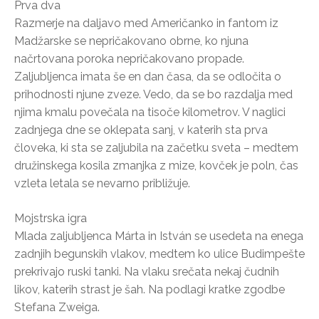
Prva dva
Razmerje na daljavo med Američanko in fantom iz
Madžarske se nepričakovano obrne, ko njuna
načrtovana poroka nepričakovano propade.
Zaljubljenca imata še en dan časa, da se odločita o
prihodnosti njune zveze. Vedo, da se bo razdalja med
njima kmalu povečala na tisoče kilometrov. V naglici
zadnjega dne se oklepata sanj, v katerih sta prva
človeka, ki sta se zaljubila na začetku sveta – medtem
družinskega kosila zmanjka z mize, kovček je poln, čas
vzleta letala se nevarno približuje.
Mojstrska igra
Mlada zaljubljenca Márta in István se usedeta na enega
zadnjih begunskih vlakov, medtem ko ulice Budimpešte
prekrivajo ruski tanki. Na vlaku srečata nekaj čudnih
likov, katerih strast je šah. Na podlagi kratke zgodbe
Stefana Zweiga.