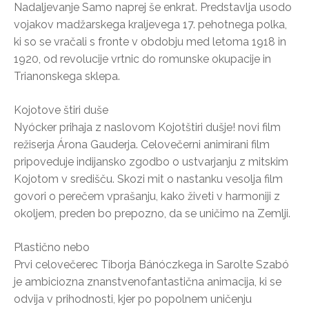
Nadaljevanje Samo naprej še enkrat. Predstavlja usodo
vojakov madžarskega kraljevega 17. pehotnega polka,
ki so se vračali s fronte v obdobju med letoma 1918 in
1920, od revolucije vrtnic do romunske okupacije in
Trianonskega sklepa.
Kojotove štiri duše
Nyócker prihaja z naslovom Kojotštiri dušje! novi film
režiserja Árona Gauderja. Celovečerni animirani film
pripoveduje indijansko zgodbo o ustvarjanju z mitskim
Kojotom v središču. Skozi mit o nastanku vesolja film
govori o perečem vprašanju, kako živeti v harmoniji z
okoljem, preden bo prepozno, da se uničimo na Zemlji.
Plastično nebo
Prvi celovečerec Tiborja Bánóczkega in Sarolte Szabó
je ambiciozna znanstvenofantastična animacija, ki se
odvija v prihodnosti, kjer po popolnem uničenju