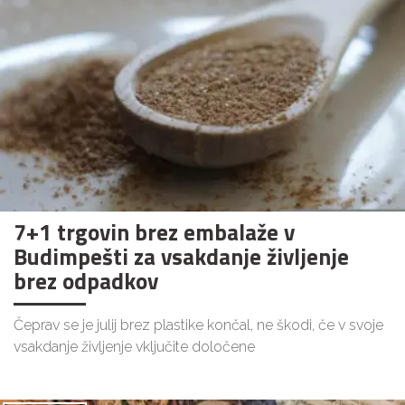
7+1 trgovin brez embalaže v
Budimpešti za vsakdanje življenje
brez odpadkov
Čeprav se je julij brez plastike končal, ne škodi, če v svoje
vsakdanje življenje vključite določene