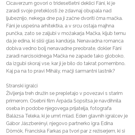
Cicaverzum govori o tridesetletni deklici Fáni, ki je
zaradi svoje preteklosti že zdavnaj obupala nad
ljubeznijo, nekega dne pa ji začne dvoriti črna mačka.
Fáni je uspešna arhitektka, a v srcu ostaja majhna
punčka, zato se zaljubi v možakarja Mačka, kljub temu
da je edina, ki sliši glas kandúrja. Nenavadna romanca
dobiva vedno bolj nenavadne preobrate, dokler Fáni
zaradi narcisoidnega Mačka ne zapade tako globoko,
da izgubi skoraj vse, kar ji je bilo do takrat pomembno.
Kaj pa na to pravi Mihály, mačji šarmantni lastnik?
Stranski igralci
Življenja treh družin se prepletajo v povezavi s starim
primerom. Osebni film Árpáda Sopsitsa je navdihnila
oseba in podobe njegovega prijatelja, fotografa
Balázsa Teleka, ki je umrl mlad. Eden glavnih igralcev je
Gábor Jászberényi, njegovo partnerko igra Edina
Dömök, Franciska Farkas pa tvori par z režiserjem, ki si