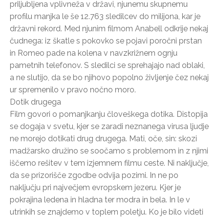
priljubljena vplivneža v državi, njunemu skupnemu
profilu manjka le še 12.763 sledilcev do milijona, kar je
državni rekord. Med njunim filmom Anabell odkrije nekaj
čudnega: iz škatle s pokovko se pojavi poročni prstan
in Romeo pade na kolena v navzkrižnem ognju
pametnih telefonov. S sledilci se sprehajajo nad oblaki,
a ne slutijo, da se bo njihovo popolno življenje čez nekaj
ur spremenilo v pravo nočno moro.
Dotik drugega
Film govori o pomanjkanju človeškega dotika. Distopija
se dogaja v svetu, kjer se zaradi neznanega virusa ljudje
ne morejo dotikati drug drugega. Mati, oče, sin: skozi
madžarsko družino se soočamo s problemom in z njimi
iščemo rešitev v tem izjemnem filmu ceste. Ni naključje,
da se prizorišče zgodbe odvija pozimi. In ne po
naključju pri največjem evropskem jezeru. Kjer je
pokrajina ledena in hladna ter modra in bela. In le v
utrinkih se znajdemo v toplem poletju. Ko je bilo videti