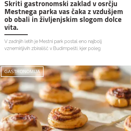
Skriti gastronomski zaklad v osrčju
Mestnega parka vas čaka z vzdušjem
ob obali in življenjskim slogom dolce
vita.
V zadnjih letih je Mestni park postal eno najbolj
vznemirljivih zbirališč v Budimpešti, kjer poleg
GASTRONOMIJA