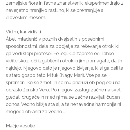
zemeljske flore in favne znanstveniki eksperimentirajo z
neverjetno hranljivo rastlino, ki se prehranjuje s
človeškim mesom.
Vidim, kar vidiš ti
Ábel, mladenič v poznih dvajsetih s posebnimi
sposobnostmi, dela za podjetje za reševanje otrok, ki
ga vodi slepi profesor Fellegi. Če zaprete oči, lahko
vidite skozi oči izgubljenih otrok in jim pomagate, da jih
najdejo. Njegovo delo je njegovo življenje, ki si ga deli le
s staro gospo teto Mituk (Nagy Mari). Vse pa se
spremeni, ko se zmoti in se mu pridruži ob pogledu na
odraslo žensko Vero. Po njegovi zaslugi začne na svet
gledati drugače in med njima se začne razvijati čuden
odnos. Vedno bližje sta si, a te nenavadne harmonije ni
mogoče ohraniti za vedno …
Mačje vesolje