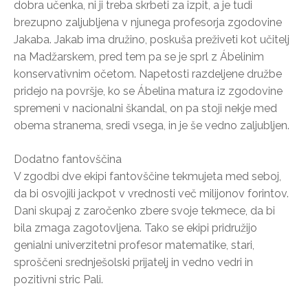
dobra učenka, ni ji treba skrbeti za izpit, a je tudi
brezupno zaljubljena v njunega profesorja zgodovine
Jakaba. Jakab ima družino, poskuša preživeti kot učitelj
na Madžarskem, pred tem pa se je sprl z Ábelinim
konservativnim očetom. Napetosti razdeljene družbe
pridejo na površje, ko se Ábelina matura iz zgodovine
spremeni v nacionalni škandal, on pa stoji nekje med
obema stranema, sredi vsega, in je še vedno zaljubljen.
Dodatno fantovščina
V zgodbi dve ekipi fantovščine tekmujeta med seboj,
da bi osvojili jackpot v vrednosti več milijonov forintov.
Dani skupaj z zaročenko zbere svoje tekmece, da bi
bila zmaga zagotovljena. Tako se ekipi pridružijo
genialni univerzitetni profesor matematike, stari,
sproščeni srednješolski prijatelj in vedno vedri in
pozitivni stric Pali.