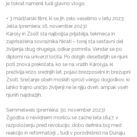
je tokrat namenil tudi glavno vlogo.
+ 3 madžarski filmi, ki se jih zelo veselimo v letu 2023:
Jelša (premiera: 16. november 2023)
Károly in Zsolt sta najboljša prijatelja, tekmeca in
zaprisežena sovražnika hkrati – torej sta sestavni del
življenja drug drugega, odkar pomnita. Vendar se po
diplomi na univerzi ločita. Po dolgih desetletjih se njuni
poti znova prekrižata, ko se na vratih Károlyja, ki
preživlja krizo srednjih let, pojavi brezposelni in brezupni
Zsolt. Srečanje obeh moških sproži verigo dogodkov, ki
lahko trajno uničijo življenji ne le njiju dveh, ampak vseh
njunih najdražjih.
Semmelweis (premiera: 30. november 2023)
Zgodba o nevidnem morilcu se začne leta 1847, v
razpoloženju pred revolucijo, dobo definira boj med
reakcijo in reformatorji … tudi v porodnišnici na Dunaju.