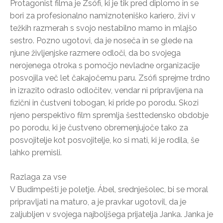
Protagonist filma je Zsófi, ki je tik pred diplomo in se
bori za profesionalno namiznoteniško kariero, živi v
težkih razmerah s svojo nestabilno mamo in mlajšo
sestro. Pozno ugotovi, da je noseča in se glede na
njune življenjske razmere odloči, da bo svojega
nerojenega otroka s pomočjo nevladne organizacije
posvojila več let čakajočemu paru. Zsófi sprejme trdno
in izrazito odraslo odločitev, vendar ni pripravljena na
fizični in čustveni tobogan, ki pride po porodu. Skozi
njeno perspektivo film spremlja šesttedensko obdobje
po porodu, ki je čustveno obremenjujoče tako za
posvojitelje kot posvojitelje, ko si mati, ki je rodila, še
lahko premisli.
Razlaga za vse
V Budimpešti je poletje. Ábel, srednješolec, bi se moral
pripravljati na maturo, a je pravkar ugotovil, da je
zaljubljen v svojega najboljšega prijatelja Janka. Janka je