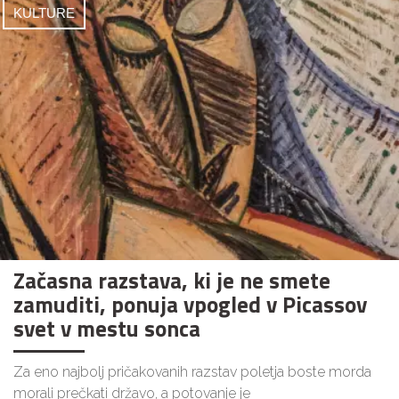
KULTURE
Začasna razstava, ki je ne smete
zamuditi, ponuja vpogled v Picassov
svet v mestu sonca
Za eno najbolj pričakovanih razstav poletja boste morda
morali prečkati državo, a potovanje je