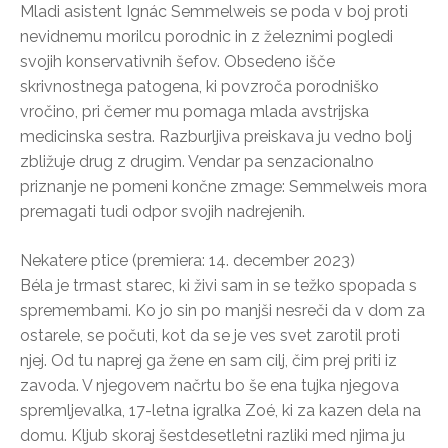
Mladi asistent Ignác Semmelweis se poda v boj proti
nevidnemu morilcu porodnic in z železnimi pogledi
svojih konservativnih šefov. Obsedeno išče
skrivnostnega patogena, ki povzroča porodniško
vročino, pri čemer mu pomaga mlada avstrijska
medicinska sestra. Razburljiva preiskava ju vedno bolj
zbližuje drug z drugim. Vendar pa senzacionalno
priznanje ne pomeni končne zmage: Semmelweis mora
premagati tudi odpor svojih nadrejenih.
Nekatere ptice (premiera: 14. december 2023)
Béla je trmast starec, ki živi sam in se težko spopada s
spremembami. Ko jo sin po manjši nesreči da v dom za
ostarele, se počuti, kot da se je ves svet zarotil proti
njej. Od tu naprej ga žene en sam cilj, čim prej priti iz
zavoda. V njegovem načrtu bo še ena tujka njegova
spremljevalka, 17-letna igralka Zoé, ki za kazen dela na
domu. Kljub skoraj šestdesetletni razliki med njima ju