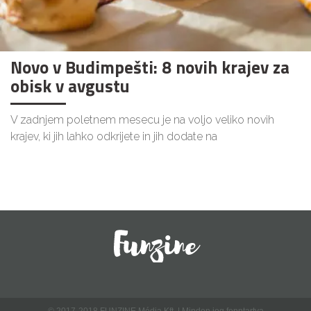
Novo v Budimpešti: 8 novih krajev za
obisk v avgustu
V zadnjem poletnem mesecu je na voljo veliko novih
krajev, ki jih lahko odkrijete in jih dodate na