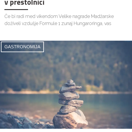
v prestolnici
Če bi radi med vikendom Velike nagrade Madžarske
doživeli vzdušje Formule 1 zunaj Hungaroringa, vas
GASTRONOMIJA