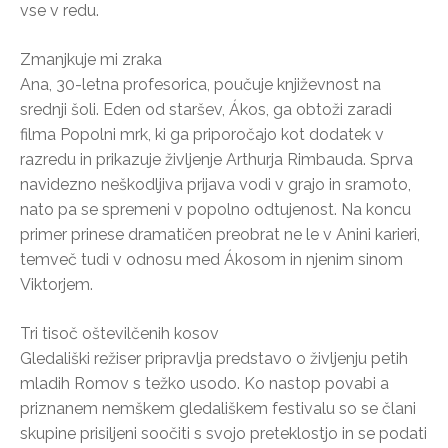
vse v redu.
Zmanjkuje mi zraka
Ana, 30-letna profesorica, poučuje književnost na
srednji šoli. Eden od staršev, Ákos, ga obtoži zaradi
filma Popolni mrk, ki ga priporočajo kot dodatek v
razredu in prikazuje življenje Arthurja Rimbauda. Sprva
navidezno neškodljiva prijava vodi v grajo in sramoto,
nato pa se spremeni v popolno odtujenost. Na koncu
primer prinese dramatičen preobrat ne le v Anini karieri,
temveč tudi v odnosu med Ákosom in njenim sinom
Viktorjem.
Tri tisoč oštevilčenih kosov
Gledališki režiser pripravlja predstavo o življenju petih
mladih Romov s težko usodo. Ko nastop povabi a
priznanem nemškem gledališkem festivalu so se člani
skupine prisiljeni soočiti s svojo preteklostjo in se podati