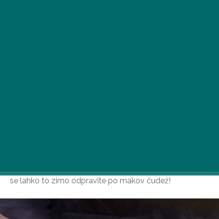
Ob prihajajočih zimskih dneh se vsi veselimo nečesa
zares okusnega in toplega, kar za mnoge od nas
pomeni parne cmoke. Tukaj vam predstavljamo, kam
se lahko to zimo odpravite po makov čudež!