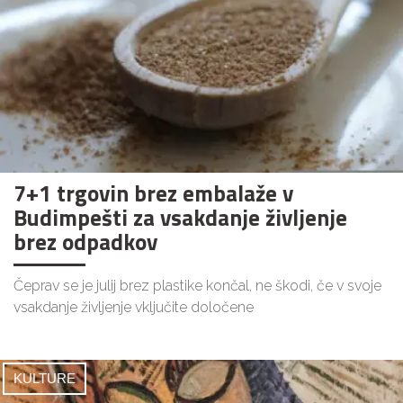
7+1 trgovin brez embalaže v
Budimpešti za vsakdanje življenje
brez odpadkov
Čeprav se je julij brez plastike končal, ne škodi, če v svoje
vsakdanje življenje vključite določene
KULTURE