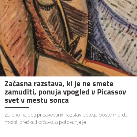
Začasna razstava, ki je ne smete
zamuditi, ponuja vpogled v Picassov
svet v mestu sonca
Za eno najbolj pričakovanih razstav poletja boste morda
morali prečkati državo, a potovanje je