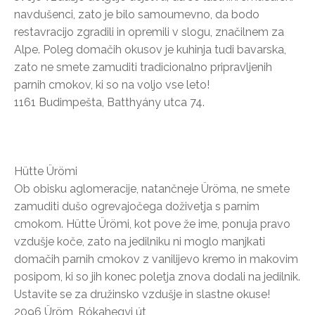
navdušenci, zato je bilo samoumevno, da bodo
restavracijo zgradili in opremili v slogu, značilnem za
Alpe. Poleg domačih okusov je kuhinja tudi bavarska,
zato ne smete zamuditi tradicionalno pripravljenih
parnih cmokov, ki so na voljo vse leto!
1161 Budimpešta, Batthyány utca 74.
Hütte Ürömi
Ob obisku aglomeracije, natančneje Üröma, ne smete
zamuditi dušo ogrevajočega doživetja s parnim
cmokom. Hütte Ürömi, kot pove že ime, ponuja pravo
vzdušje koče, zato na jedilniku ni moglo manjkati
domačih parnih cmokov z vanilijevo kremo in makovim
posipom, ki so jih konec poletja znova dodali na jedilnik.
Ustavite se za družinsko vzdušje in slastne okuse!
2096 Üröm, Rókahegyi út