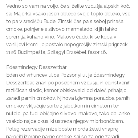
Vedno so vam na voljo, če si želite vzdušja alpskih koč,
saj Majorka vsako jesen obleče svojo toplo obleko, vse
to pa v središču Bude. Zimski čas pa s seboj prinaša
cmoke, polnjene s slivovo marmelado, ki jih lahko
spremlja kuhano vino. Makovo čudo, ki se kopa v
vanilijevi kremi, je postalo nepogrešljiv zimski prigrizek.
1126 Budimpešta, Szilágyi Erzsébet fasor 16.
Édesmindegy Desszertbár
Eden od vrhuncev ulice Pozsonyi út je Édesmindegy
Desszertbár, znan po posebnem vzdušju in edinstvenih
različicah sladic, kamor obiskovalci od daleč prihajajo
zaradi parnih cmokov. Njihova izjemna ponudba parnih
cmokov vključuje sorte z jabolkom in cimetom ter
nutelo, pa tudi običajne slivovo-makove, tako da lahko
vsakdo najde okus, ki ustreza njegovim brbončicam.
Poleg rezervacije mize boste morda želeli vnaprej
naročiti izbrane parne cmoke, saj so zaloge zaradi