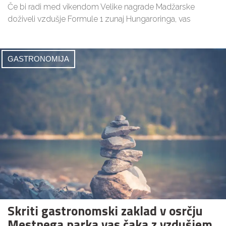
Če bi radi med vikendom Velike nagrade Madžarske
doživeli vzdušje Formule 1 zunaj Hungaroringa, vas
GASTRONOMIJA
Skriti gastronomski zaklad v osrčju
Mestnega parka vas čaka z vzdušjem