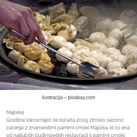
ilustracija – pixabay.com
Majorka
Gostilna Városmajor že od leta 2009 zimsko sezono
začenja z znamenitimi parnimi cmoki Majorka, ki so ena
od najljubših budimpeških restavracij s parnimi cmoki.