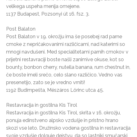
velikega uspeha menija omejene.
1137 Budapest, Pozsonyi út 16. fsz. 3.
Post Balaton
Post Balaton v 19. okrožju ima še posebej rad parne
cmoke z nepričakovanimi različicami, nad katerimi so
mnogi navdušeni. Med specialitetami parnih cmokov v
prijetni restavraciji boste našli zanimive okuse, kot so
bounty, bonbon cherry, nutella banana, rum chestnut in,
če boste imeli srečo, celo slano različico. Vedno vas
presenetijo, zato se je vredno vrniti!
1192 Budimpešta, Mészáros Lőrinc utca 45.
Restavracija in gostilna Kis Tirol
Restavracija in gostilna Kis Tirol, skrita v 16. okrožju,
ponuja edinstveno alpsko vzdušje in pristno hrano
skozi vse leto. Družinsko vodena gostilna in restavracija
svoje vzdušje dolguje dejstvu, da so lastniki smučarski