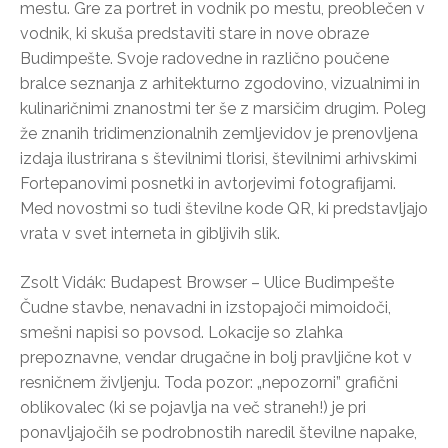
mestu. Gre za portret in vodnik po mestu, preoblečen v
vodnik, ki skuša predstaviti stare in nove obraze
Budimpešte. Svoje radovedne in različno poučene
bralce seznanja z arhitekturno zgodovino, vizualnimi in
kulinaričnimi znanostmi ter še z marsičim drugim. Poleg
že znanih tridimenzionalnih zemljevidov je prenovljena
izdaja ilustrirana s številnimi tlorisi, številnimi arhivskimi
Fortepanovimi posnetki in avtorjevimi fotografijami.
Med novostmi so tudi številne kode QR, ki predstavljajo
vrata v svet interneta in gibljivih slik.
Zsolt Vidák: Budapest Browser – Ulice Budimpešte
Čudne stavbe, nenavadni in izstopajoči mimoidoči,
smešni napisi so povsod. Lokacije so zlahka
prepoznavne, vendar drugačne in bolj pravljične kot v
resničnem življenju. Toda pozor: „nepozorni” grafični
oblikovalec (ki se pojavlja na več straneh!) je pri
ponavljajočih se podrobnostih naredil številne napake,