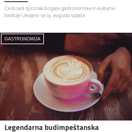
Če bi radi spoznali bogate gastronomske in kulturne
tradicije Ukrajine, se 15. avgusta splača
GASTRONOMIJA
Legendarna budimpeštanska