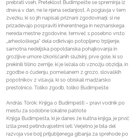
prebrati vseh. Preteklost Budimpešte se spreminja iz
dneva v dan, ne le njena sedanjost. A poglavja v tem
zvezku, ki so jih napisali priznani zgodovinarji, si ne
prizadevajo pospraviti inherentnega in neznanskega
nereda mestne zgodovine, temveč s posebno vrsto
„arheološkega” dela odkrivajo potopljeno trpljenje,
samotna nedeljska popoldanska pohajkovanja in
grozljive umore izkoriščanih služkinj, prve gole, ki so
prekinili tišino zemlje, ki je ležala ob vznožju obzidja, in
zgodbe o čudenju, pomešanem z grozo, slovaških
popotnikov z višavja, ki so obiskali madžarsko
prestolnico. Toliko zgodb, toliko Budimpešte.
András Török: Knjiga o Budimpešti – pravi vodnik po
mestu za sodobne lokalne patriote
Knjiga Budimpešta, ki je danes že kultna knjiga, je prvič
izšla pred petindvajsetimi leti. Verjetno je bila del
razvoja vse bolj priljubljenega gibanja za sprehode po