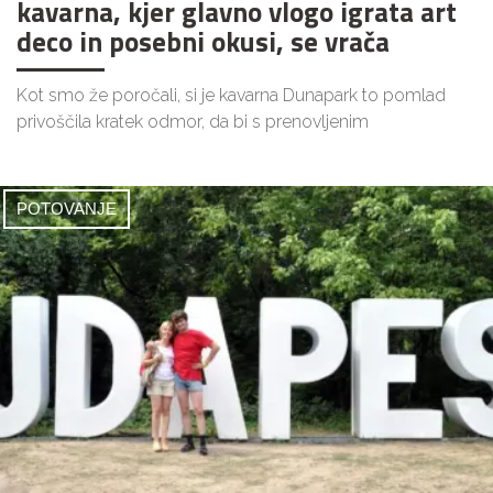
kavarna, kjer glavno vlogo igrata art
deco in posebni okusi, se vrača
Kot smo že poročali, si je kavarna Dunapark to pomlad
privoščila kratek odmor, da bi s prenovljenim
POTOVANJE