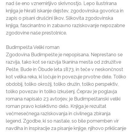
nad še eno vznemirljivo skrivnostjo. Lepo ilustrirana
knjiga je hkrati iskanje dejstev, zgodovinska govorica in
zapis o pisani druščini likov. Slikovita zgodovinska
knjiga, fascinantno in zabavno raziskovanje nepozabne
zgodovine naše prestolnice.
Budimpešta Veliki roman
Zgodovina Budimpešte je nepopisana. Neprestano se
razvija, tako kot se razvija tkanina mesta od združitve
Pešte, Bude in Óbude leta 1873, in teče v neskončnost
kot velika reka, ki ločuje in povezuje prvotne dele. Toliko
obdobij, toliko okrožij, toliko družin, toliko perspektiv,
toliko povezav in toliko izkušenj. Čeprav je poglavja
romana napisalo 23 avtorjev, je Budimpeštanski veliki
roman pravo kolektivno delo. Knjiga je rezultat
večmesečnega raziskovanja in civilnega zbiranja
legend. Zgodbe, ki so nastale, so bile pomemben vir
navdiha in inspiracije za pisanje knjige, njihovo priklicanje