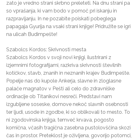
zato je vredno strani skrbno preleteti. Na dnu strani pa
so vprašanja, ki vam bodo v pomoč pri iskanju in
razpravljanju. In ne pozabite poiskati pobeglega
papagaja Gyurija na vsaki strani knjige! Pridružite se igri
na ulicah Budimpešte!
Szabolcs Kordos: Skrivnosti mesta
Szabolcs Kordos v svoji novi knjigi, ilustrirani z
izjemnimi fotografijami, razkriva skrivnosti številnih
kotičkov, stavb, znanih in neznanih krajev Budimpešte.
Popelje nas do kupole Ankerja, slavne in zloglasne
palače magnatov v Pešti ali celo do zdravniške
ordinacije ob Titanikovi nesreči. Predstavi nam
izgubljene soseske, domove nekoč slavnih osebnosti
ter ljudi, usode in zgodbe, ki so oblikovali to mesto. To
ni zgodovinska knjiga, temveč krvava, pogosto
komična, včasih tragična zasebna pustolovščina skozi
čas in prostor. Preteklost je oživljena, govorijo potomci,