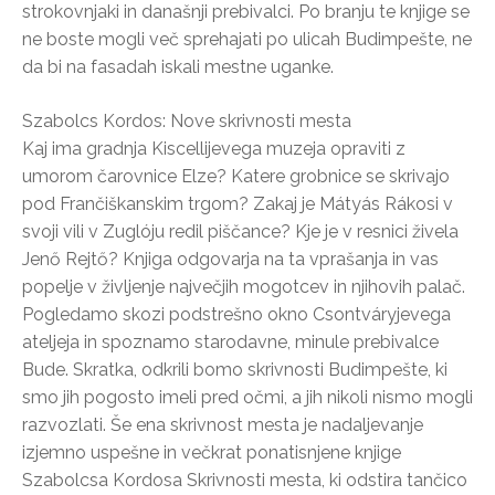
strokovnjaki in današnji prebivalci. Po branju te knjige se
ne boste mogli več sprehajati po ulicah Budimpešte, ne
da bi na fasadah iskali mestne uganke.
Szabolcs Kordos: Nove skrivnosti mesta
Kaj ima gradnja Kiscellijevega muzeja opraviti z
umorom čarovnice Elze? Katere grobnice se skrivajo
pod Frančiškanskim trgom? Zakaj je Mátyás Rákosi v
svoji vili v Zuglóju redil piščance? Kje je v resnici živela
Jenő Rejtő? Knjiga odgovarja na ta vprašanja in vas
popelje v življenje največjih mogotcev in njihovih palač.
Pogledamo skozi podstrešno okno Csontváryjevega
ateljeja in spoznamo starodavne, minule prebivalce
Bude. Skratka, odkrili bomo skrivnosti Budimpešte, ki
smo jih pogosto imeli pred očmi, a jih nikoli nismo mogli
razvozlati. Še ena skrivnost mesta je nadaljevanje
izjemno uspešne in večkrat ponatisnjene knjige
Szabolcsa Kordosa Skrivnosti mesta, ki odstira tančico