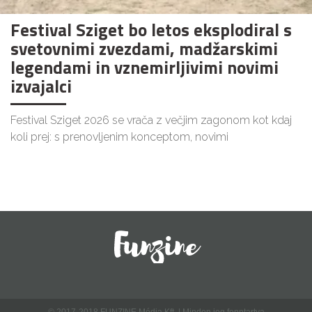
Festival Sziget bo letos eksplodiral s
svetovnimi zvezdami, madžarskimi
legendami in vznemirljivimi novimi
izvajalci
Festival Sziget 2026 se vrača z večjim zagonom kot kdaj
koli prej: s prenovljenim konceptom, novimi