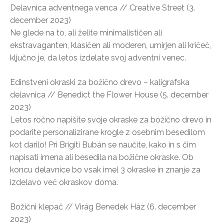
Delavnica adventnega venca // Creative Street (3.
december 2023)
Ne glede na to, ali želite minimalističen ali
ekstravaganten, klasičen ali moderen, umirjen ali kričeč,
ključno je, da letos izdelate svoj adventni venec.
Edinstveni okraski za božično drevo – kaligrafska
delavnica // Benedict the Flower House (5. december
2023)
Letos ročno napišite svoje okraske za božično drevo in
podarite personalizirane krogle z osebnim besedilom
kot darilo! Pri Brigiti Bubán se naučite, kako in s čim
napisati imena ali besedila na božične okraske. Ob
koncu delavnice bo vsak imel 3 okraske in znanje za
izdelavo več okraskov doma.
Božični klepač // Virág Benedek Ház (6. december
2023)