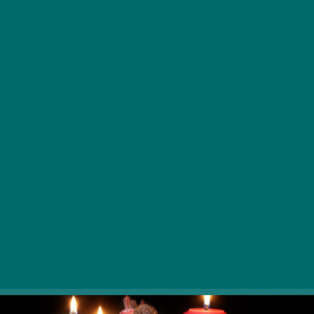
V našem izboru smo za vas pripravili 13 prazničnih
programov, s katerimi boste lahko ne le izrazili svojo
ustvarjalnost, ampak se tudi prepustili prazničnemu
pričakovanju.