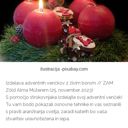
ilustracija -pixabay.com
Izdelava adventnih venčkov z živim borom // ZAM
Zöld Alma Műterem (25. november 2023)
S pomočjo strokovnjaka izdelajte svoj adventni venček!
Tu vam bodo pokazali osnovne tehnike in vas seznanili
s pravili aranžiranja cvetja, zaradi katerih bo vaša
stvaritev uravnotežena in lepa.