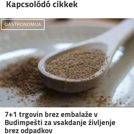
Kapcsolódó cikkek
GASTRONOMIJA
7+1 trgovin brez embalaže v
Budimpešti za vsakdanje življenje
brez odpadkov