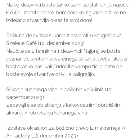
Na tej delavnici boste lahko sami izdelali dih jemajoče
kleklje. Izberite barve, bombončke, figurice in z ročno
izdelano stvaritvijo okrasite svoj dom!
Božična delavnica slikanja z akvareli in kaligrafije //
Szelece Café (10. december 2023)
Naučite se 2 tehnik na 1 delavnici! Najprej se boste
seznanili s svetom akvarelnega slikanja cvetja, skupaj
boste lahko naslikali čudovite kompozicije, nato pa
boste svoje stvaritve oživili s kaligrafijo.
Slikanje kuhanega vina in božičnih voščilnic (10.
december 2023)
Zabavajte se ob slikanju s kakovostnimi obrtniškimi
akvareli in ob srkanju kuhanega vina!
Izdelava okraskov za božično drevo iz makrameja //
Anifactory (13. december 2023)