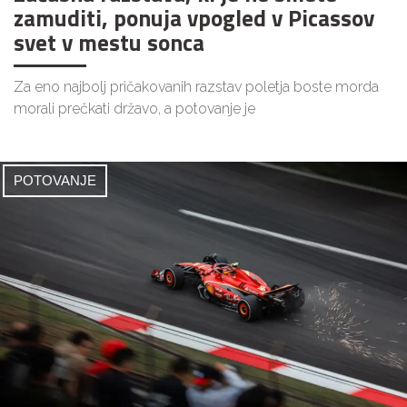
zamuditi, ponuja vpogled v Picassov
svet v mestu sonca
Za eno najbolj pričakovanih razstav poletja boste morda
morali prečkati državo, a potovanje je
POTOVANJE