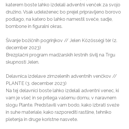
katerem boste lahko izdelali adventni venček za svojo
družino. Vsak udeleženec bo prejel pripravljeno borovo
podlago, na katero bo lahko namestil sveče, sadje,
bombone in figuralni okras.
Šivanje božičnih pogrinjkov // Jelen Közösségi tér (2.
december 2023)
Brezplačni program madžarskih krstnih šivilj na Trgu
skupnosti Jelen.
Delavnica izdelave zimzelenih adventnih venčkov //
PLANTE (3. december 2023)
Na tej delavnici boste lahko izdelali adventni venec, ki
vam je všeč in se prilega vašemu domu, v naravnem
slogu Plante. Predstavili vam bodo, kako izbrati sveže
in suhe materiale, kako razporediti rastline, tehniko
pletenja in druge koristne nasvete.