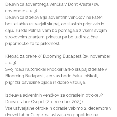
Delavnica adventnega venčka v Don’t Waste (25.
november 2023)
Delavnica izdelovanja adventnih venčkov, na kateri
boste lahko ustvarjali skupaj, ob slastnih prigrizkih in
čaju. Tünde Pálmai vam bo pomagala z vsem svojim
strokovnim znanjem, prinesla pa bo tudi različne
pripomočke za to priložnost.
Klepač za orehe // Blooming Budapest (25. november
2023)
Svoj rdeči Nutcracker knocker lahko skupaj izdelate v
Blooming Budapest, kjer vas bodo čakali piškoti,
prigrizki, osvežilne pijače in dobro vzdušje.
Izdelava adventnih venčkov za odrasle in otroke //
Dnevni tabor Csepel (2. december 2023)
Vse ustvarjalne otroke in odrasle vabimo 2. decembra v
dnevni tabor Csepel na ustvarjalno popoldne, na