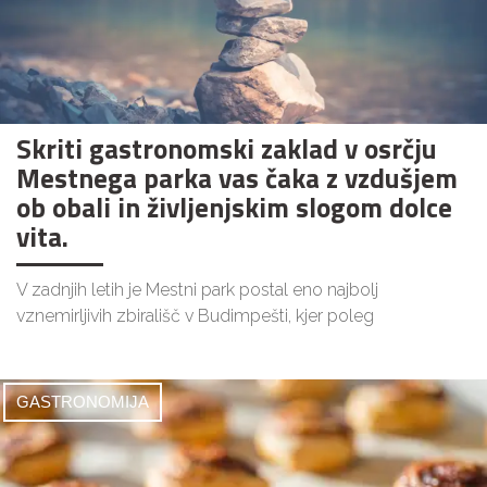
Skriti gastronomski zaklad v osrčju
Mestnega parka vas čaka z vzdušjem
ob obali in življenjskim slogom dolce
vita.
V zadnjih letih je Mestni park postal eno najbolj
vznemirljivih zbirališč v Budimpešti, kjer poleg
GASTRONOMIJA