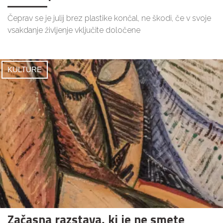
Čeprav se je julij brez plastike končal, ne škodi, če v svoje
vsakdanje življenje vključite določene
KULTURE
Začasna razstava, ki je ne smete