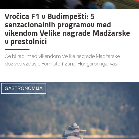
Vročica F1 v Budimpešti: 5
senzacionalnih programov med
vikendom Velike nagrade Madžarske
v prestolnici
Če bi radi med vikendom Velike nagrade Madžarske
doživeli vzdušje Formule 1 zunaj Hungaroringa, vas
GASTRONOMIJA