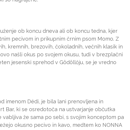
druženje ob koncu dneva ali ob koncu tedna, kjer
lastnim pecivom in prikupnim črnim psom Momo. Z
, kremnih, brezovih, čokoladnih, večnih klasik in
tovo našli okus po svojem okusu, tudi v brezplačni
ijeten jesenski sprehod v Gödöllőju, se je vredno
od imenom Dédi, je bila lani prenovljena in
t Bar, ki se osredotoča na ustvarjanje občutka
je vabljiva že sama po sebi, s svojim konceptom pa
 strežejo okusno pecivo in kavo, medtem ko NONNA