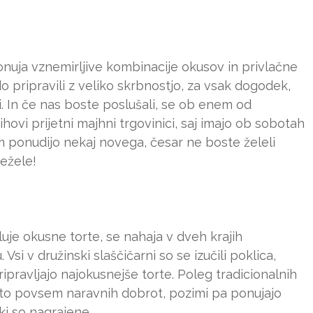
nuja vznemirljive kombinacije okusov in privlačne
o pripravili z veliko skrbnostjo, za vsak dogodek,
i. In če nas boste poslušali, se ob enem od
hovi prijetni majhni trgovinici, saj imajo ob sobotah
 ponudijo nekaj novega, česar ne boste želeli
dežele!
luje okusne torte, se nahaja v dveh krajih
Vsi v družinski slaščičarni so se izučili poklica,
ripravljajo najokusnejše torte. Poleg tradicionalnih
leto povsem naravnih dobrot, pozimi pa ponujajo
ki so nagrajene.