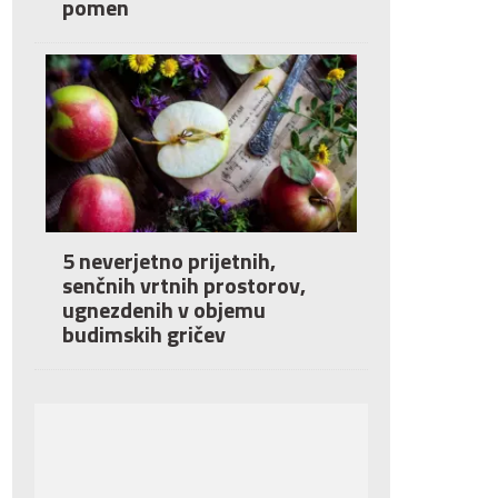
pomen
5 neverjetno prijetnih,
senčnih vrtnih prostorov,
ugnezdenih v objemu
budimskih gričev