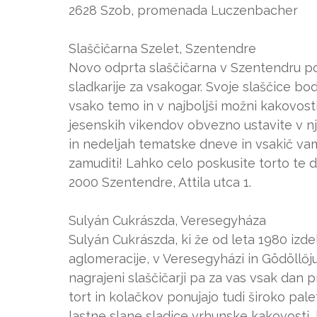
2628 Szob, promenada Luczenbacher
Slaščičarna Szelet, Szentendre
Novo odprta slaščičarna v Szentendru po
sladkarije za vsakogar. Svoje slaščice bod
vsako temo in v najboljši možni kakovost
jesenskih vikendov obvezno ustavite v nji
in nedeljah tematske dneve in vsakič vam
zamuditi! Lahko celo poskusite torto te 
2000 Szentendre, Attila utca 1.
Sulyán Cukrászda, Veresegyháza
Sulyán Cukrászda, ki že od leta 1980 izde
aglomeracije, v Veresegyházi in Gödöllőju. 
nagrajeni slaščičarji pa za vas vsak dan p
tort in kolačkov ponujajo tudi široko pa
lastne slane sladice vrhunske kakovosti, 