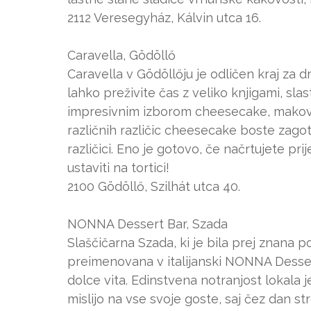
2112 Veresegyház, Kálvin utca 16.
Caravella, Gödöllő
Caravella v Gödöllőju je odličen kraj za 
lahko preživite čas z veliko knjigami, s
impresivnim izborom cheesecake, makovih
različnih različic cheesecake boste zago
različici. Eno je gotovo, če načrtujete pr
ustaviti na tortici!
2100 Gödöllő, Szilhát utca 40.
NONNA Dessert Bar, Szada
Slaščičarna Szada, ki je bila prej znana p
preimenovana v italijanski NONNA Desser
dolce vita. Edinstvena notranjost lokala 
mislijo na vse svoje goste, saj čez dan