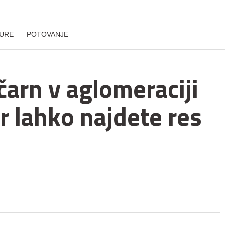
URE
POTOVANJE
ičarn v aglomeraciji
r lahko najdete res