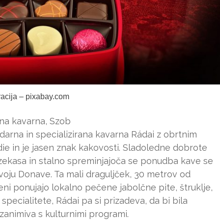
tracija – pixabay.com
ana kavarna, Szob
darna in specializirana kavarna Rádai z obrtnim
die in je jasen znak kakovosti. Sladoledne dobrote
ekasa in stalno spreminjajoča se ponudba kave se
avoju Donave. Ta mali draguljček, 30 metrov od
eni ponujajo lokalno pečene jabolčne pite, štruklje,
specialitete, Rádai pa si prizadeva, da bi bila
animiva s kulturnimi programi.