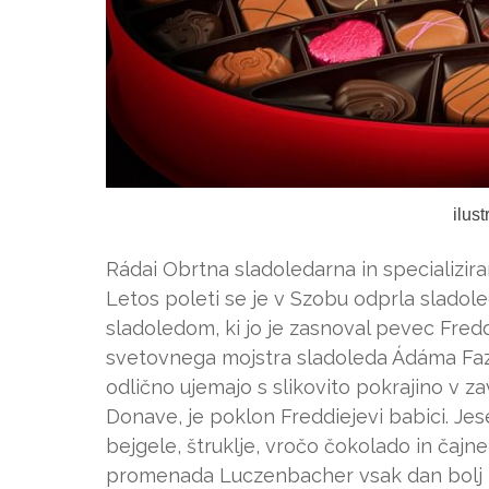
ilus
Rádai Obrtna sladoledarna in specializir
Letos poleti se je v Szobu odprla sladole
sladoledom, ki jo je zasnoval pevec Fred
svetovnega mojstra sladoleda Ádáma Faz
odlično ujemajo s slikovito pokrajino v z
Donave, je poklon Freddiejevi babici. Jes
bejgele, štruklje, vročo čokolado in čajne 
promenada Luczenbacher vsak dan bolj z