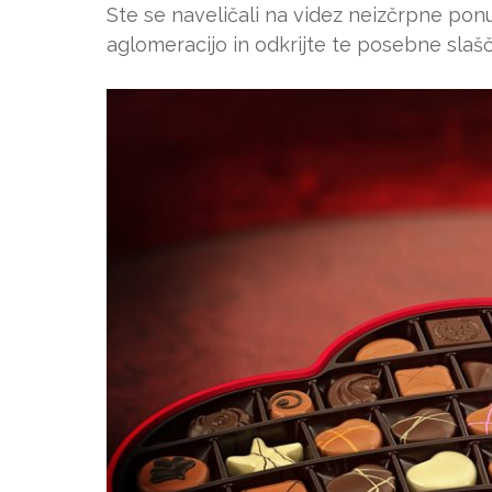
Ste se naveličali na videz neizčrpne po
aglomeracijo in odkrijte te posebne slaš