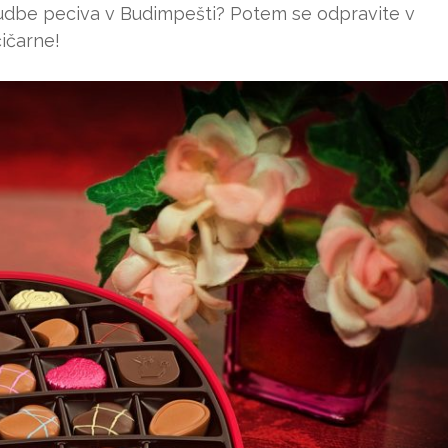
nudbe peciva v Budimpešti? Potem se odpravite v
čičarne!