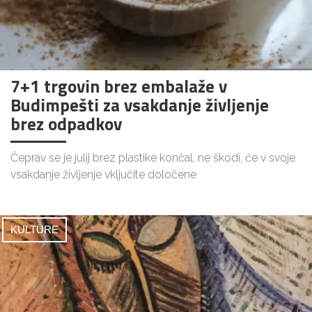
7+1 trgovin brez embalaže v
Budimpešti za vsakdanje življenje
brez odpadkov
Čeprav se je julij brez plastike končal, ne škodi, če v svoje
vsakdanje življenje vključite določene
KULTURE