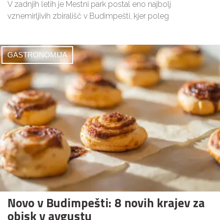
V zadnjih letih je Mestni park postal eno najbolj
vznemirljivih zbirališč v Budimpešti, kjer poleg
GASTRONOMIJA
Novo v Budimpešti: 8 novih krajev za
obisk v avgustu