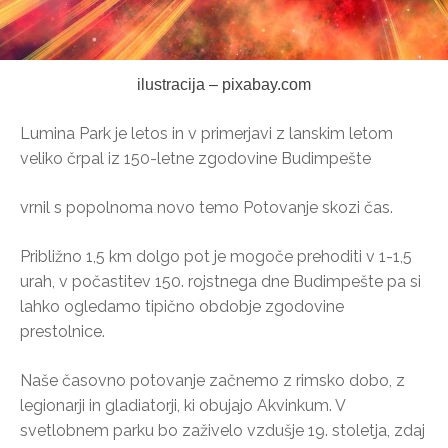
ilustracija – pixabay.com
Lumina Park je letos in v primerjavi z lanskim letom
veliko črpal iz 150-letne zgodovine Budimpešte
vrnil s popolnoma novo temo Potovanje skozi čas.
Približno 1,5 km dolgo pot je mogoče prehoditi v 1-1,5
urah, v počastitev 150. rojstnega dne Budimpešte pa si
lahko ogledamo tipično obdobje zgodovine
prestolnice.
Naše časovno potovanje začnemo z rimsko dobo, z
legionarji in gladiatorji, ki obujajo Akvinkum. V
svetlobnem parku bo zaživelo vzdušje 19. stoletja, zdaj