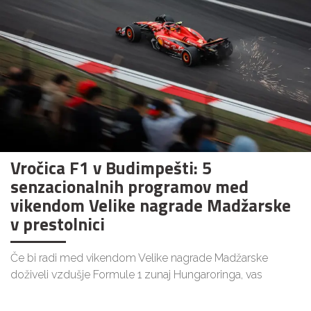
Vročica F1 v Budimpešti: 5
senzacionalnih programov med
vikendom Velike nagrade Madžarske
v prestolnici
Če bi radi med vikendom Velike nagrade Madžarske
doživeli vzdušje Formule 1 zunaj Hungaroringa, vas