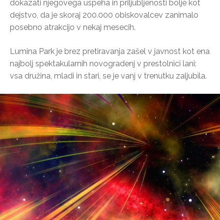
dokazati njegovega uspeha in priljubljenosti bolje kot
dejstvo, da je skoraj 200.000 obiskovalcev zanimalo
posebno atrakcijo v nekaj mesecih.
Lumina Park je brez pretiravanja zašel v javnost kot ena
najbolj spektakularnih novogradenj v prestolnici lani:
vsa družina, mladi in stari, se je vanj v trenutku zaljubila.