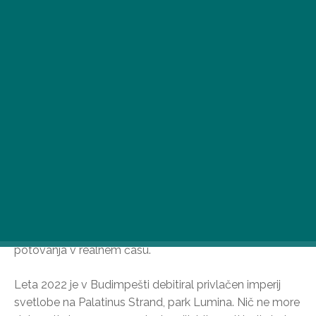
Po lanskoletnem izjemnem uspehu ni bilo dvoma, da
se bomo tudi letos lahko do vratu potopili v čarobni, z
lučmi obsijani svet Palatinus Stranda. Ob 150. rojstnem
dnevu prestolnice se bomo lahko udeležili tudi
potovanja v realnem času.
Leta 2022 je v Budimpešti debitiral privlačen imperij
svetlobe na Palatinus Strand, park Lumina. Nič ne more