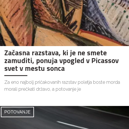
Začasna razstava, ki je ne smete
zamuditi, ponuja vpogled v Picassov
svet v mestu sonca
Za eno najbolj pričakovanih razstav poletja boste morda
morali prečkati državo, a potovanje je
POTOVANJE