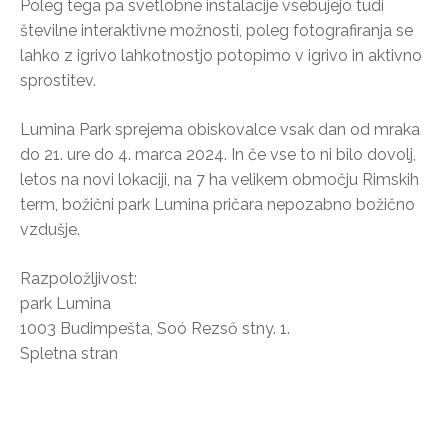
Poleg tega pa svetlobne instalacije vsebujejo tudi
številne interaktivne možnosti, poleg fotografiranja se
lahko z igrivo lahkotnostjo potopimo v igrivo in aktivno
sprostitev.
Lumina Park sprejema obiskovalce vsak dan od mraka
do 21. ure do 4. marca 2024. In če vse to ni bilo dovolj,
letos na novi lokaciji, na 7 ha velikem območju Rimskih
term, božični park Lumina pričara nepozabno božično
vzdušje.
Razpoložljivost:
park Lumina
1003 Budimpešta, Soó Rezső stny. 1.
Spletna stran