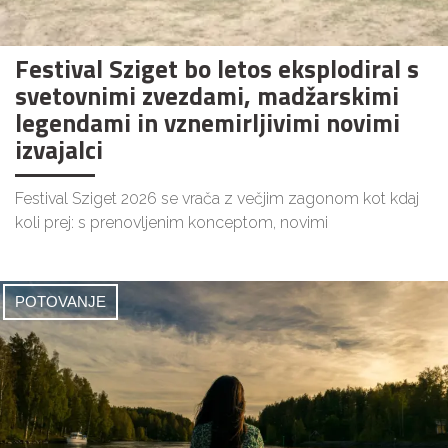
Festival Sziget bo letos eksplodiral s
svetovnimi zvezdami, madžarskimi
legendami in vznemirljivimi novimi
izvajalci
Festival Sziget 2026 se vrača z večjim zagonom kot kdaj
koli prej: s prenovljenim konceptom, novimi
POTOVANJE