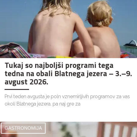
Tukaj so najboljši programi tega
tedna na obali Blatnega jezera – 3.–9.
avgust 2026.
Prvi teden avgusta je poln vznemirljivih programov za vas
okoli Blatnega jezera, pa naj gre za
GASTRONOMIJA