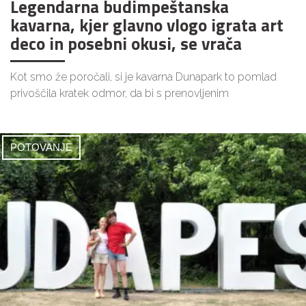
Legendarna budimpeštanska
kavarna, kjer glavno vlogo igrata art
deco in posebni okusi, se vrača
Kot smo že poročali, si je kavarna Dunapark to pomlad
privoščila kratek odmor, da bi s prenovljenim
POTOVANJE