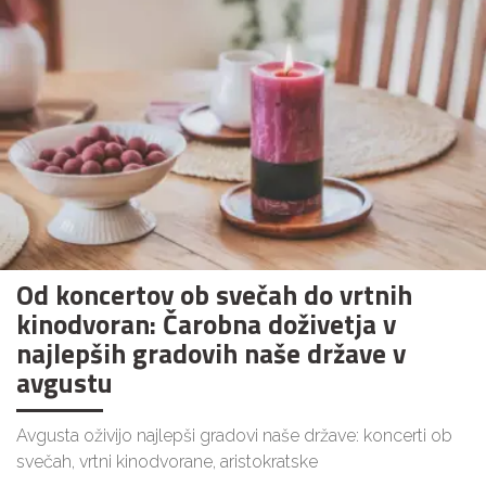
Od koncertov ob svečah do vrtnih
kinodvoran: Čarobna doživetja v
najlepših gradovih naše države v
avgustu
Avgusta oživijo najlepši gradovi naše države: koncerti ob
svečah, vrtni kinodvorane, aristokratske