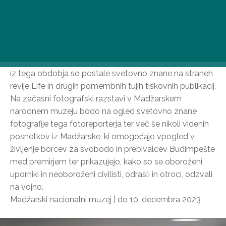
John Sadovy (1925-2010), na Češkem rojeni
fotoreporter, je leta 1956 po naročilu ameriškega
fotografskega tednika Life obiskal Madžarsko in v štirih
dneh, od 29. oktobra do 1. novembra, posnel dogodke
revolucije in vojne za neodvisnost. Njegove fotografije
iz tega obdobja so postale svetovno znane na straneh
revije Life in drugih pomembnih tujih tiskovnih publikacij.
Na začasni fotografski razstavi v Madžarskem
narodnem muzeju bodo na ogled svetovno znane
fotografije tega fotoreporterja ter več še nikoli videnih
posnetkov iz Madžarske, ki omogočajo vpogled v
življenje borcev za svobodo in prebivalcev Budimpešte
med premirjem ter prikazujejo, kako so se oboroženi
uporniki in neoboroženi civilisti, odrasli in otroci, odzvali
na vojno.
Madžarski nacionalni muzej | do 10. decembra 2023