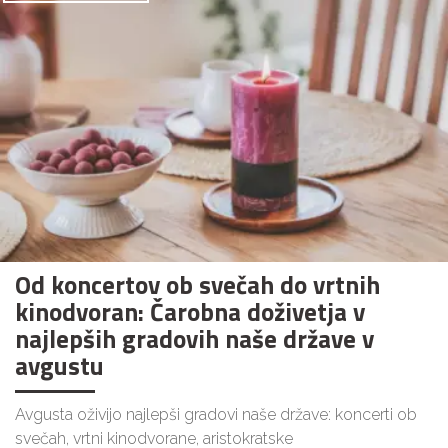
Od koncertov ob svečah do vrtnih
kinodvoran: Čarobna doživetja v
najlepših gradovih naše države v
avgustu
Avgusta oživijo najlepši gradovi naše države: koncerti ob
svečah, vrtni kinodvorane, aristokratske