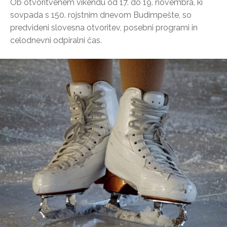
Ob otvoritvenem vikendu od 17. do 19. novembra, ki
sovpada s 150. rojstnim dnevom Budimpešte, so
predvideni slovesna otvoritev, posebni programi in
celodnevni odpiralni čas.