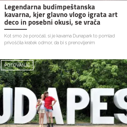
Legendarna budimpeštanska
kavarna, kjer glavno vlogo igrata art
deco in posebni okusi, se vrača
Kot smo že poročali, si je kavarna Dunapark to pomlad
privoščila kratek odmor, da bi s prenovljenim
POTOVANJE