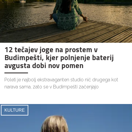
12 tečajev joge na prostem v
Budimpešti, kjer polnjenje baterij
avgusta dobi nov pomen
Poleti je najbolj ekstravaganten studio nič drugega kot
narava sama, zato se v Budimpešti začenjajo
KULTURE