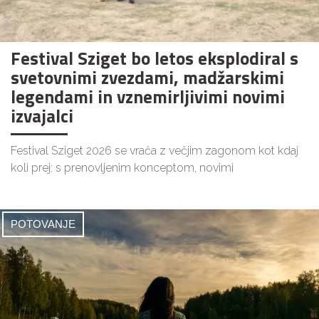
Festival Sziget bo letos eksplodiral s
svetovnimi zvezdami, madžarskimi
legendami in vznemirljivimi novimi
izvajalci
Festival Sziget 2026 se vrača z večjim zagonom kot kdaj
koli prej: s prenovljenim konceptom, novimi
POTOVANJE