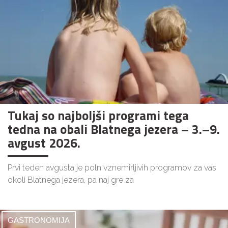
Tukaj so najboljši programi tega
tedna na obali Blatnega jezera – 3.–9.
avgust 2026.
Prvi teden avgusta je poln vznemirljivih programov za vas
okoli Blatnega jezera, pa naj gre za
GASTRONOMIJA