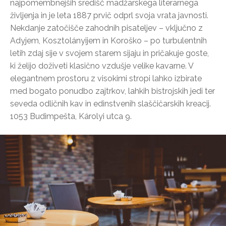
najpomembnejših središč madžarskega literarnega
življenja in je leta 1887 prvič odprl svoja vrata javnosti.
Nekdanje zatočišče zahodnih pisateljev – vključno z
Adyjem, Kosztolányijem in Koroško – po turbulentnih
letih zdaj sije v svojem starem sijaju in pričakuje goste,
ki želijo doživeti klasično vzdušje velike kavarne. V
elegantnem prostoru z visokimi stropi lahko izbirate
med bogato ponudbo zajtrkov, lahkih bistrojskih jedi ter
seveda odličnih kav in edinstvenih slaščičarskih kreacij.
1053 Budimpešta, Károlyi utca 9.