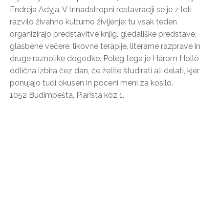
Endreja Adyja. V trinadstropni restavraciji se je z leti
razvilo živahno kulturno življenje: tu vsak teden
organizirajo predstavitve knjig, gledališke predstave,
glasbene večere, likovne terapije, literarne razprave in
druge raznolike dogodke. Poleg tega je Három Holló
odlična izbira čez dan, če želite študirati ali delati, kjer
ponujajo tudi okusen in poceni meni za kosilo.
1052 Budimpešta, Piarista köz 1.