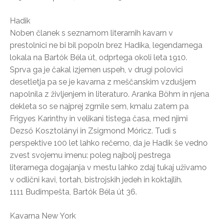
Hadik
Noben članek s seznamom literarnih kavarn v
prestolnici ne bi bil popoln brez Hadika, legendarnega
lokala na Bartók Béla út, odprtega okoli leta 1910.
Sprva ga je čakal izjemen uspeh, v drugi polovici
desetletja pa se je kavarna z meščanskim vzdušjem
napolnila z življenjem in literaturo. Aranka Böhm in njena
dekleta so se najprej zgrnile sem, kmalu zatem pa
Frigyes Karinthy in velikani tistega časa, med njimi
Dezső Kosztolányi in Zsigmond Móricz. Tudi s
perspektive 100 let lahko rečemo, da je Hadik še vedno
zvest svojemu imenu: poleg najbolj pestrega
literarnega dogajanja v mestu lahko zdaj tukaj uživamo
v odlični kavi, tortah, bistrojskih jedeh in koktajlih.
1111 Budimpešta, Bartók Béla út 36.
Kavarna New York