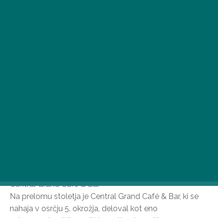
Od bogate zgodovinske preteklosti prestolnice in
patiniranih kavarn do bolj sproščenih krajev domačinov
smo našteli 5 vznemirljivih literarnih kavarn v
Budimpešti, ki imajo svoje mesto na mestnih seznamih.
Central Grand Café & Bar
Na prelomu stoletja je Central Grand Café & Bar, ki se
nahaja v osrčju 5. okrožja, deloval kot eno