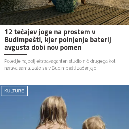
12 tečajev joge na prostem v
Budimpešti, kjer polnjenje baterij
avgusta dobi nov pomen
Poleti je najbolj ekstravaganten studio nič drugega kot
narava sama, zato se v Budimpešti začenjajo
KULTURE