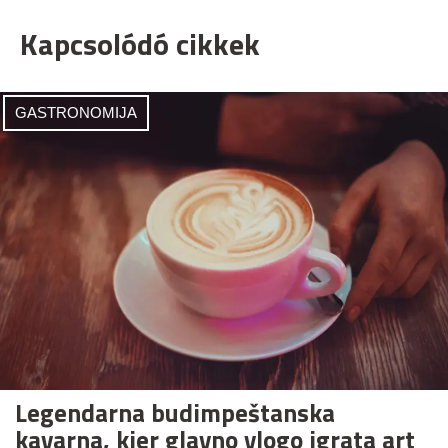
Kapcsolódó cikkek
GASTRONOMIJA
Legendarna budimpeštanska
kavarna, kjer glavno vlogo igrata art