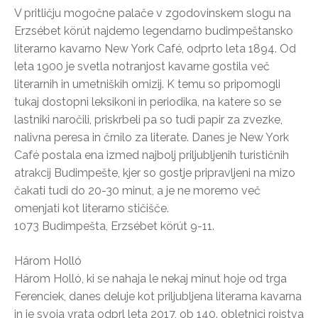
V pritličju mogočne palače v zgodovinskem slogu na
Erzsébet körút najdemo legendarno budimpeštansko
literarno kavarno New York Café, odprto leta 1894. Od
leta 1900 je svetla notranjost kavarne gostila več
literarnih in umetniških omizij. K temu so pripomogli
tukaj dostopni leksikoni in periodika, na katere so se
lastniki naročili, priskrbeli pa so tudi papir za zvezke,
nalivna peresa in črnilo za literate. Danes je New York
Café postala ena izmed najbolj priljubljenih turističnih
atrakcij Budimpešte, kjer so gostje pripravljeni na mizo
čakati tudi do 20-30 minut, a je ne moremo več
omenjati kot literarno stičišče.
1073 Budimpešta, Erzsébet körút 9-11.
Három Holló
Három Holló, ki se nahaja le nekaj minut hoje od trga
Ferenciek, danes deluje kot priljubljena literarna kavarna
in je svoja vrata odprl leta 2017, ob 140. obletnici rojstva