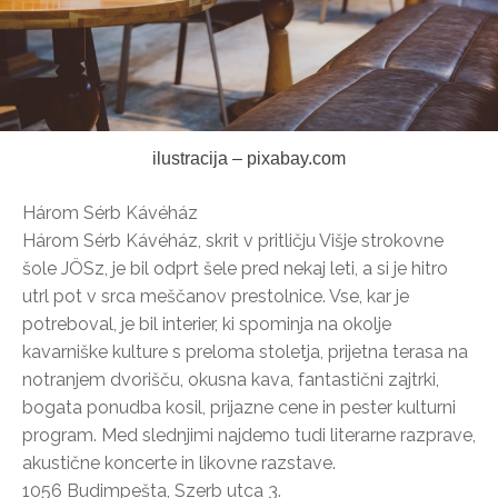
ilustracija – pixabay.com
Három Sérb Kávéház
Három Sérb Kávéház, skrit v pritličju Višje strokovne
šole JÖSz, je bil odprt šele pred nekaj leti, a si je hitro
utrl pot v srca meščanov prestolnice. Vse, kar je
potreboval, je bil interier, ki spominja na okolje
kavarniške kulture s preloma stoletja, prijetna terasa na
notranjem dvorišču, okusna kava, fantastični zajtrki,
bogata ponudba kosil, prijazne cene in pester kulturni
program. Med slednjimi najdemo tudi literarne razprave,
akustične koncerte in likovne razstave.
1056 Budimpešta, Szerb utca 3.