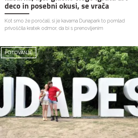
deco in posebni okusi, se vrača
Kot smo že poročali, si je kavarna Dunapark to pomlad
privoščila kratek odmor, da bi s prenovljenim
POTOVANJE