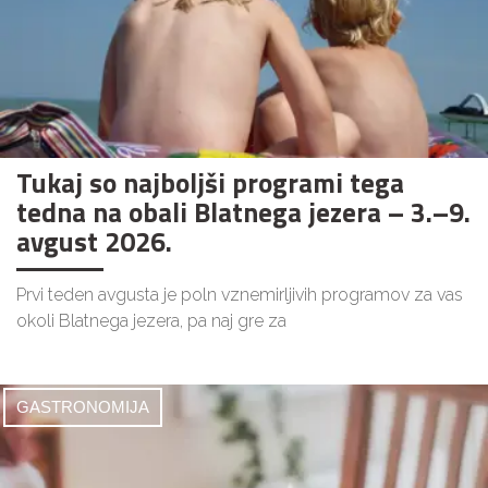
Tukaj so najboljši programi tega
tedna na obali Blatnega jezera – 3.–9.
avgust 2026.
Prvi teden avgusta je poln vznemirljivih programov za vas
okoli Blatnega jezera, pa naj gre za
GASTRONOMIJA