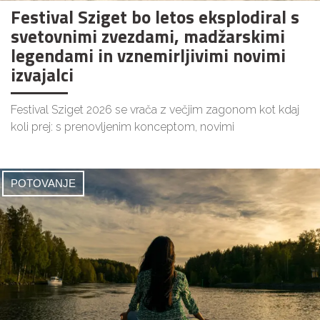
Festival Sziget bo letos eksplodiral s
svetovnimi zvezdami, madžarskimi
legendami in vznemirljivimi novimi
izvajalci
Festival Sziget 2026 se vrača z večjim zagonom kot kdaj
koli prej: s prenovljenim konceptom, novimi
POTOVANJE