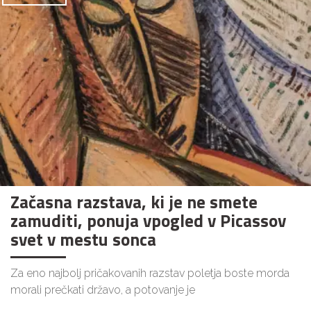
Začasna razstava, ki je ne smete
zamuditi, ponuja vpogled v Picassov
svet v mestu sonca
Za eno najbolj pričakovanih razstav poletja boste morda
morali prečkati državo, a potovanje je