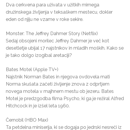
Dva cerkvena para uživata v užitkih mirnega
družinskega življenja v teksaškem mestecu, dokler
eden od njiju ne vzame v roke sekire.
Monster: The Jeffrey Dahmer Story (Netflix)
Sedaj obsojeni morilec Jeffrey Dahmer je več kot
desetletje ubijal 17 najstnikov in mladih moških. Kako se
je tako dolgo izogibal aretaciji?
Bates Motel (Apple TV+)
Najstnik Norman Bates in njegova ovdovela mati
Norma skušata začeti življenje znova z odprtjem
novega motela v majhnem mestu ob jezeru. Bates
Motel je predzgodba filma Psycho, ki ga je režiral Alfred
Hitchcock in je izšel leta 1960.
Černobil (HBO Max)
Ta petdelna miniserija, ki se dogaja po jedrski nesreči iz