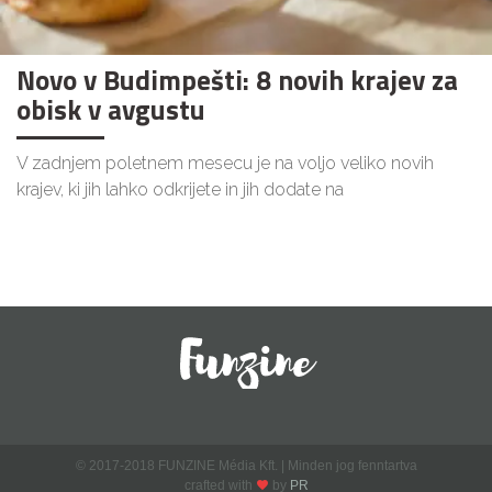
Novo v Budimpešti: 8 novih krajev za
obisk v avgustu
V zadnjem poletnem mesecu je na voljo veliko novih
krajev, ki jih lahko odkrijete in jih dodate na
© 2017-2018 FUNZINE Média Kft. | Minden jog fenntartva
crafted with
by
PR