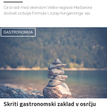
Če bi radi med vikendom Velike nagrade Madžarske
doživeli vzdušje Formule 1 zunaj Hungaroringa, vas
GASTRONOMIJA
Skriti gastronomski zaklad v osrčju