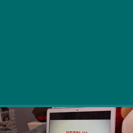
Noč čarovnic je tu in zbrali smo nekaj najbolj grozljivih
serij iz preteklih let, ki bodo zagotovo poskrbele za
dobro razpoloženje. Opozarjamo vas, da so strašljive!