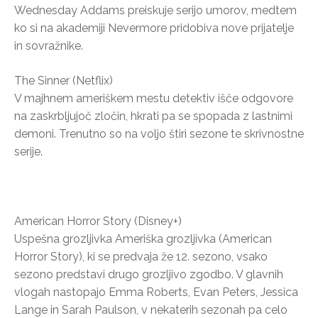
Wednesday Addams preiskuje serijo umorov, medtem
ko si na akademiji Nevermore pridobiva nove prijatelje
in sovražnike.
The Sinner (Netflix)
V majhnem ameriškem mestu detektiv išče odgovore
na zaskrbljujoč zločin, hkrati pa se spopada z lastnimi
demoni. Trenutno so na voljo štiri sezone te skrivnostne
serije.
American Horror Story (Disney+)
Uspešna grozljivka Ameriška grozljivka (American
Horror Story), ki se predvaja že 12. sezono, vsako
sezono predstavi drugo grozljivo zgodbo. V glavnih
vlogah nastopajo Emma Roberts, Evan Peters, Jessica
Lange in Sarah Paulson, v nekaterih sezonah pa celo