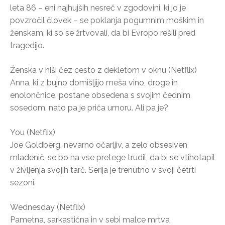
leta 86 – eni najhujših nesreč v zgodovini, ki jo je
povzročil človek – se poklanja pogumnim moškim in
ženskam, ki so se žrtvovali, da bi Evropo rešili pred
tragedijo.
Ženska v hiši čez cesto z dekletom v oknu (Netflix)
Anna, ki z bujno domišljijo meša vino, droge in
enolončnice, postane obsedena s svojim čednim
sosedom, nato pa je priča umoru. Ali pa je?
You (Netflix)
Joe Goldberg, nevarno očarljiv, a zelo obsesiven
mladenič, se bo na vse pretege trudil, da bi se vtihotapil
v življenja svojih tarč. Serija je trenutno v svoji četrti
sezoni.
Wednesday (Netflix)
Pametna, sarkastična in v sebi malce mrtva