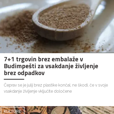
7+1 trgovin brez embalaže v
Budimpešti za vsakdanje življenje
brez odpadkov
Čeprav se je julij brez plastike končal, ne škodi, če v svoje
vsakdanje življenje vključite določene
KULTURE