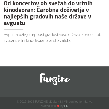
Od koncertov ob svečah do vrtnih
kinodvoran: Čarobna doživetja v
najlepših gradovih naše države v
avgustu
Avgusta oživijo najlepši gradovi naše države: koncerti ob
svečah, vrtni kinodvorane, aristokratske
© 2017-2018 FUNZINE Média Kft. | Minden jog fenntartva
crafted with
by
PR