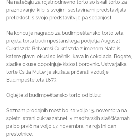
Na natečaju za rojstnodnevno torto so iskali torto za
praznovanje, ki bi s svojimi sestavinami predstavljala
preteklost, s svojo predstavitvijo pa sedanjost.
Na koncu je nagrado za budimpeštansko torto leta
prejela torta budimpeštanskega podjetja Auguszt
Cukrászda Belvárosi Cukrászda z imenom Natalis,
katere glavni okusi so lešniki, kava in čokolada. Bogate,
sladke okuse dopolnjuje kislost borovnic. Ustvarjalka
torte Csilla Müller je skušala pričarati vzdušje
Budimpešte leta 1873.
Oglejte si budimpeštansko torto od blizu:
Seznam prodajnih mest bo na voljo 15. novembra na
spletni strani cukraszat.net, v madžarskih slaščičarnah
pa bo prvič na voljo 17. novembra, na rojstni dan
prestolnice.