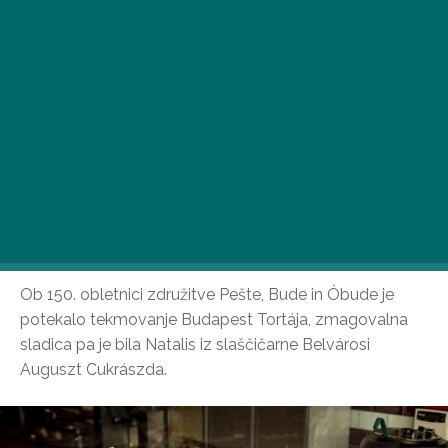
Ob 150. obletnici združitve Pešte, Bude in Óbude je
potekalo tekmovanje Budapest Tortája, zmagovalna
sladica pa je bila Natalis iz slaščičarne Belvárosi
Auguszt Cukrászda.