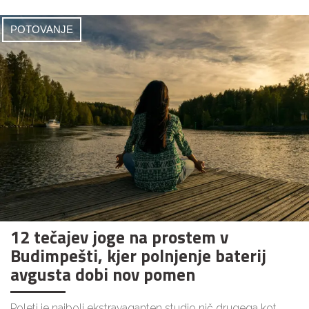
POTOVANJE
12 tečajev joge na prostem v
Budimpešti, kjer polnjenje baterij
avgusta dobi nov pomen
Poleti je najbolj ekstravaganten studio nič drugega kot