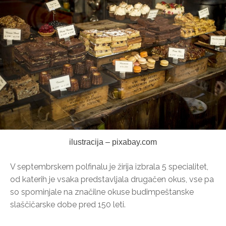
ilustracija – pixabay.com
V septembrskem polfinalu je žirija izbrala 5 specialitet,
od katerih je vsaka predstavljala drugačen okus, vse pa
so spominjale na značilne okuse budimpeštanske
slaščičarske dobe pred 150 leti.