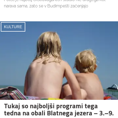
narava sama, zato se v Budimpešti začenjajo
KULTURE
Tukaj so najboljši programi tega
tedna na obali Blatnega jezera – 3.–9.