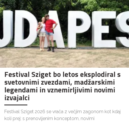
Festival Sziget bo letos eksplodiral s
svetovnimi zvezdami, madžarskimi
legendami in vznemirljivimi novimi
izvajalci
Festival Sziget 2026 se vrača z večjim zagonom kot kdaj
koli prej: s prenovljenim konceptom, novimi