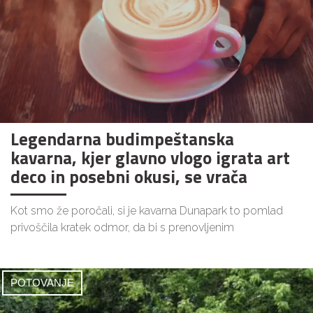
Legendarna budimpeštanska
kavarna, kjer glavno vlogo igrata art
deco in posebni okusi, se vrača
Kot smo že poročali, si je kavarna Dunapark to pomlad
privoščila kratek odmor, da bi s prenovljenim
POTOVANJE