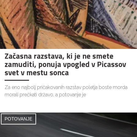
Začasna razstava, ki je ne smete
zamuditi, ponuja vpogled v Picassov
svet v mestu sonca
Za eno najbolj pričakovanih razstav poletja boste morda
morali prečkati državo, a potovanje je
POTOVANJE