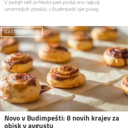
V zadnjih letih je Mestni park postal eno najbolj
vznemirljivih zbirališč v Budimpešti, kjer poleg
GASTRONOMIJA
Novo v Budimpešti: 8 novih krajev za
obisk v avgustu