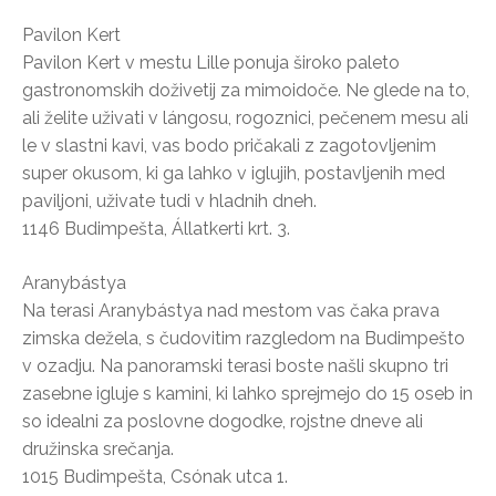
Pavilon Kert
Pavilon Kert v mestu Lille ponuja široko paleto
gastronomskih doživetij za mimoidoče. Ne glede na to,
ali želite uživati v lángosu, rogoznici, pečenem mesu ali
le v slastni kavi, vas bodo pričakali z zagotovljenim
super okusom, ki ga lahko v iglujih, postavljenih med
paviljoni, uživate tudi v hladnih dneh.
1146 Budimpešta, Állatkerti krt. 3.
Aranybástya
Na terasi Aranybástya nad mestom vas čaka prava
zimska dežela, s čudovitim razgledom na Budimpešto
v ozadju. Na panoramski terasi boste našli skupno tri
zasebne igluje s kamini, ki lahko sprejmejo do 15 oseb in
so idealni za poslovne dogodke, rojstne dneve ali
družinska srečanja.
1015 Budimpešta, Csónak utca 1.