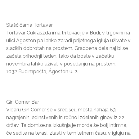
Slaščičarna Tortavár
Tortavár Cukrászda ima tri lokacije v Budi, v trgovini na
ulici Ágoston pa lahko zaradi prijetnega igluja uživate v
sladkih dobrotah na prostem. Gradbena dela naj bi se
začela prihodnji teden, tako da boste v začetku
novembra lahko uživali v posedanju na prostem.
1032 Budimpešta, Ágoston u. 2.
Gin Corner Bar
V baru Gin Corner se v središču mesta nahaja 83
nagrajenih, edinstvenih in ročno izdelanih ginov iz 22
držav. Ta domiselna izkušnja je morda še bolj intimna,
če sedite na terasi, zlasti v tem letnem času, v igluju na