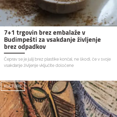
7+1 trgovin brez embalaže v
Budimpešti za vsakdanje življenje
brez odpadkov
Čeprav se je julij brez plastike končal, ne škodi, če v svoje
vsakdanje življenje vključite določene
KULTURE