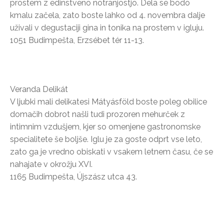
prostem z edinstveno notranjostjo. Dela se bodo
kmalu začela, zato boste lahko od 4. novembra dalje
uživali v degustaciji gina in tonika na prostem v igluju.
1051 Budimpešta, Erzsébet tér 11-13.
Veranda Delikát
V ljubki mali delikatesi Mátyásföld boste poleg obilice
domačih dobrot našli tudi prozoren mehurček z
intimnim vzdušjem, kjer so omenjene gastronomske
specialitete še boljše. Iglu je za goste odprt vse leto,
zato ga je vredno obiskati v vsakem letnem času, če se
nahajate v okrožju XVI.
1165 Budimpešta, Újszász utca 43.