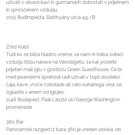
uživati v okusni kavi in gurmanskih dobrotah v prijetnem
in sproščenem vzdušju.
1015 Budimpešta, Batthyány utca 49./B
Zöld Küllő
Tudi ko se bliža hladno vreme, se nam ni treba odreči
vzdušju blizu narave na Városligetu, za kar poskrbi
prijeten mali iglu v gostišču Green Guesthouse. Če bi
med jesenskimi sprehodi radi uživali v topli skodelici
čaja, kave, vroče čokolade ali celo kuhanega vina, se
oglasite v enem od iglujev.
1146 Budapest, Paál László út/George Washington
promenade
360 Bar
Panoramski razgled iz bara 360 je vreden obiska, ob