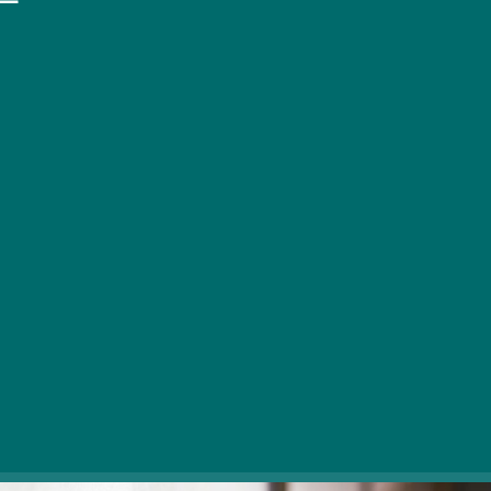
V hladnejših dneh se vam ni treba omejiti na dejavnosti
v zaprtih prostorih, saj je v Budimpešti zdaj več krajev,
kjer lahko najdete igluje, ki vam nudijo varno zavetje.
Tukaj je seznam mest, kjer lahko sedite v mrzlem
vremenu!