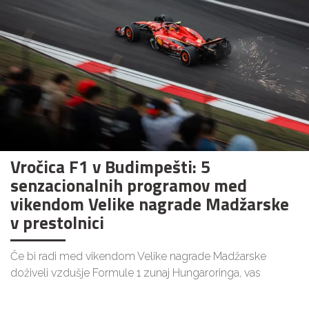
Vročica F1 v Budimpešti: 5
senzacionalnih programov med
vikendom Velike nagrade Madžarske
v prestolnici
Če bi radi med vikendom Velike nagrade Madžarske
doživeli vzdušje Formule 1 zunaj Hungaroringa, vas