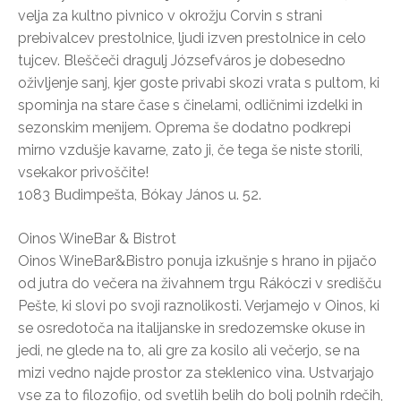
velja za kultno pivnico v okrožju Corvin s strani
prebivalcev prestolnice, ljudi izven prestolnice in celo
tujcev. Bleščeči dragulj Józsefváros je dobesedno
oživljenje sanj, kjer goste privabi skozi vrata s pultom, ki
spominja na stare čase s činelami, odličnimi izdelki in
sezonskim menijem. Oprema še dodatno podkrepi
mirno vzdušje kavarne, zato ji, če tega še niste storili,
vsekakor privoščite!
1083 Budimpešta, Bókay János u. 52.
Oinos WineBar & Bistrot
Oinos WineBar&Bistro ponuja izkušnje s hrano in pijačo
od jutra do večera na živahnem trgu Rákóczi v središču
Pešte, ki slovi po svoji raznolikosti. Verjamejo v Oinos, ki
se osredotoča na italijanske in sredozemske okuse in
jedi, ne glede na to, ali gre za kosilo ali večerjo, se na
mizi vedno najde prostor za steklenico vina. Ustvarjajo
vse za to filozofijo, od svetlih belih do bolj polnih rdečih,