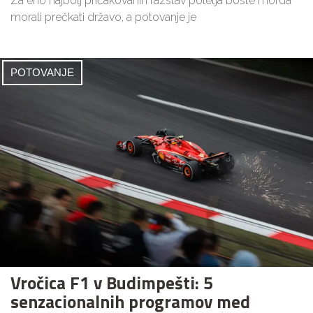
Za eno najbolj pričakovanih razstav poletja boste morda
morali prečkati državo, a potovanje je
POTOVANJE
Vročica F1 v Budimpešti: 5
senzacionalnih programov med