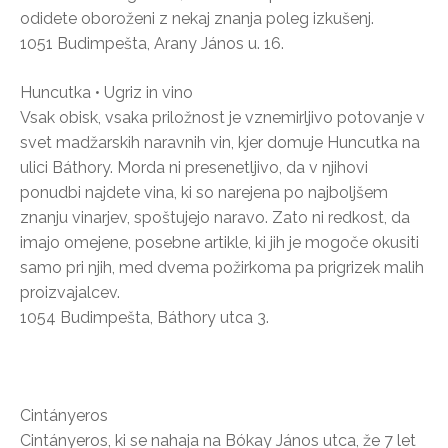
odidete oboroženi z nekaj znanja poleg izkušenj.
1051 Budimpešta, Arany János u. 16.
Huncutka • Ugriz in vino
Vsak obisk, vsaka priložnost je vznemirljivo potovanje v
svet madžarskih naravnih vin, kjer domuje Huncutka na
ulici Báthory. Morda ni presenetljivo, da v njihovi
ponudbi najdete vina, ki so narejena po najboljšem
znanju vinarjev, spoštujejo naravo. Zato ni redkost, da
imajo omejene, posebne artikle, ki jih je mogoče okusiti
samo pri njih, med dvema požirkoma pa prigrizek malih
proizvajalcev.
1054 Budimpešta, Báthory utca 3.
Cintányeros
Cintányeros, ki se nahaja na Bókay János utca, že 7 let