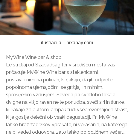
ilustracija – pixabay.com
MyWine Wine bar & shop
Le streljaj od Szabadság tér v središču mesta vas
pričakuje MyWine Wine bar s steklenicami,
postavljenimi na policah, ki čakajo, da jih odprete,
popolnoma ujemajočimi se grižljaji in mirnim,
sproščenim vzdušjem. Seveda pa svetlobo lokala
dvigne na višjo raven ne le ponudba, sveži siri in šunke,
ki čakajo za pultom, ampak tudi vseprežemajoča strast,
ki je gostje deležni ob vsaki degustaciji. Pri MyWine
lahko brez zadržkov vprašate, ni vprašanja, na katerega
ne bi vedeli odgovora, zato lahko po odličnem večeru