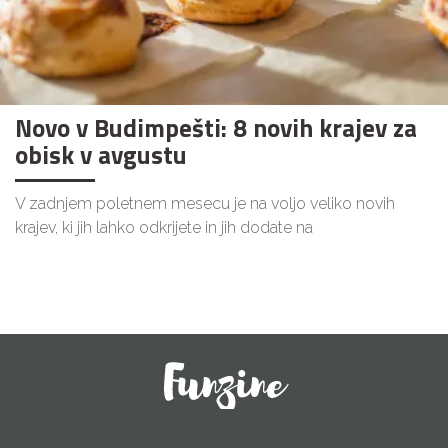
Novo v Budimpešti: 8 novih krajev za
obisk v avgustu
V zadnjem poletnem mesecu je na voljo veliko novih
krajev, ki jih lahko odkrijete in jih dodate na