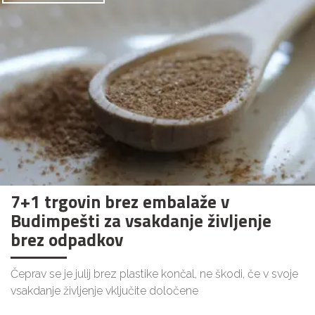
7+1 trgovin brez embalaže v
Budimpešti za vsakdanje življenje
brez odpadkov
Čeprav se je julij brez plastike končal, ne škodi, če v svoje
vsakdanje življenje vključite določene