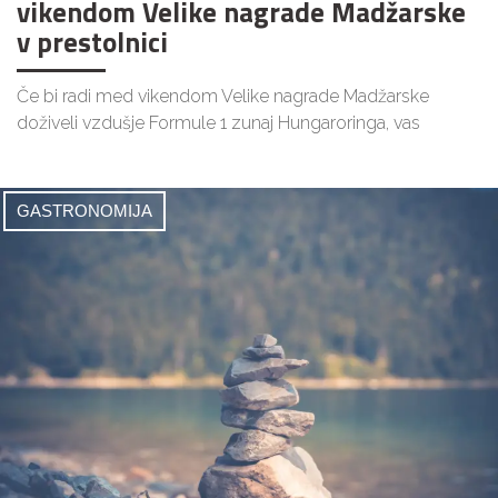
vikendom Velike nagrade Madžarske
v prestolnici
Če bi radi med vikendom Velike nagrade Madžarske
doživeli vzdušje Formule 1 zunaj Hungaroringa, vas
GASTRONOMIJA