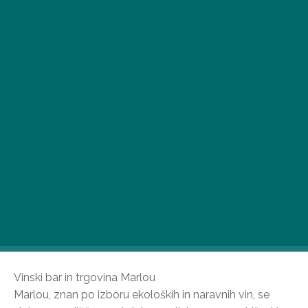
Za dolge večerne pogovore s prijatelji, svečane
priložnosti in vsakdanje nazdravljanje priporočamo
nekatere od odličnih vinskih barov v Budimpešti, kjer
poleg odlične pijače ne bodo izostali niti okusni
prigrizki.
Vinski bar in trgovina Marlou
Marlou, znan po izboru ekoloških in naravnih vin, se