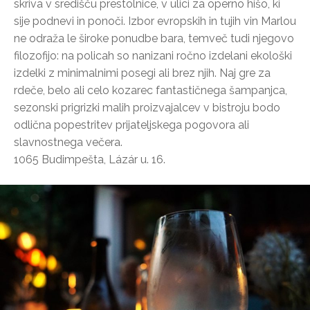
skriva v središču prestolnice, v ulici za operno hišo, ki
sije podnevi in ponoči. Izbor evropskih in tujih vin Marlou
ne odraža le široke ponudbe bara, temveč tudi njegovo
filozofijo: na policah so nanizani ročno izdelani ekološki
izdelki z minimalnimi posegi ali brez njih. Naj gre za
rdeče, belo ali celo kozarec fantastičnega šampanjca,
sezonski prigrizki malih proizvajalcev v bistroju bodo
odlična popestritev prijateljskega pogovora ali
slavnostnega večera.
1065 Budimpešta, Lázár u. 16.