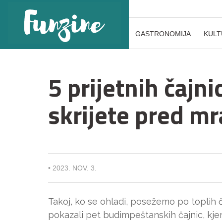
GASTRONOMIJA
KULT
5 prijetnih čajni
skrijete pred m
•
2023. NOV. 3.
Takoj, ko se ohladi, posežemo po toplih č
pokazali pet budimpeštanskih čajnic, kje