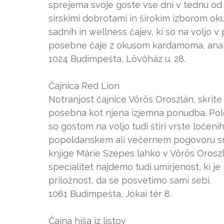
sprejema svoje goste vse dni v tednu od 
sirskimi dobrotami in širokim izborom oku
sadnih in wellness čajev, ki so na voljo v p
posebne čaje z okusom kardamoma, anana
1024 Budimpešta, Lövőház u. 28.
Čajnica Red Lion
Notranjost čajnice Vörös Oroszlán, skrite
posebna kot njena izjemna ponudba. Poleg d
so gostom na voljo tudi štiri vrste ločen
popoldanskem ali večernem pogovoru srka
knjige Márie Szepes lahko v Vörös Orosz
specialitet najdemo tudi umirjenost, ki j
priložnost, da se posvetimo sami sebi.
1061 Budimpešta, Jókai tér 8.
Čajna hiša iz listov