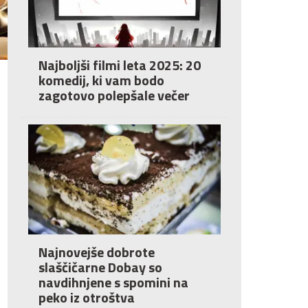
Najboljši filmi leta 2025: 20
komedij, ki vam bodo
zagotovo polepšale večer
Najnovejše dobrote
slaščičarne Dobay so
navdihnjene s spomini na
peko iz otroštva