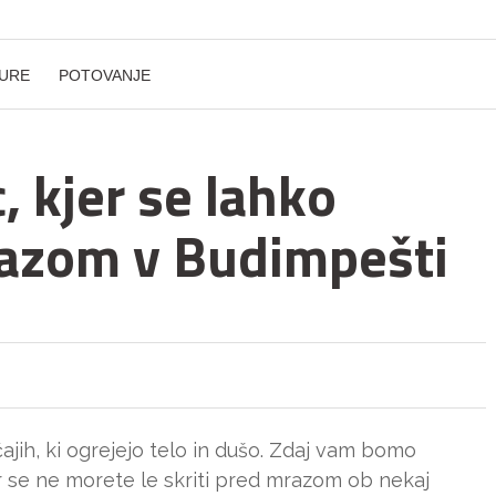
URE
POTOVANJE
c, kjer se lahko
razom v Budimpešti
ajih, ki ogrejejo telo in dušo. Zdaj vam bomo
r se ne morete le skriti pred mrazom ob nekaj