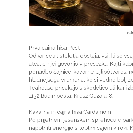
ilus
Prva čajna hiša Pest
Odkar četrt stoletja obstaja, vsi, ki so v
utca, o njej govorijo v presežku. Kajti kdo
ponudbo čajnice-kavarne Újlipótváros, n
hladnejšega vremena, ko si vedno bolj žel
Teahouse pričakajo s skodelico ali kar iz
1132 Budimpešta, Kresz Géza u. 8.
Kavarna in čajna hiša Cardamom
Po prijetnem jesenskem sprehodu v parku 
napolniti energijo s toplim čajem v roki. 