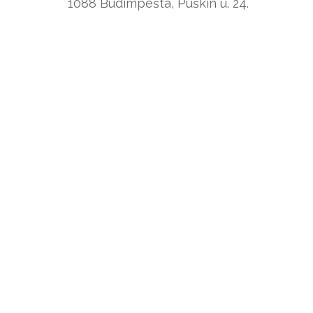
1088 Budimpešta, Puškin u. 24.