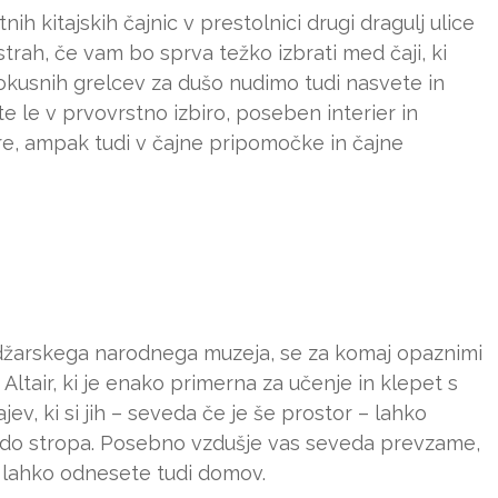
tnih kitajskih čajnic v prestolnici drugi dragulj ulice
trah, če vam bo sprva težko izbrati med čaji, ki
g okusnih grelcev za dušo nudimo tudi nasvete in
ite le v prvovrstno izbiro, poseben interier in
re, ampak tudi v čajne pripomočke in čajne
 Madžarskega narodnega muzeja, se za komaj opaznimi
 Altair, ki je enako primerna za učenje in klepet s
ajev, ki si jih – seveda če je še prostor – lahko
jo do stropa. Posebno vzdušje vas seveda prevzame,
jih lahko odnesete tudi domov.