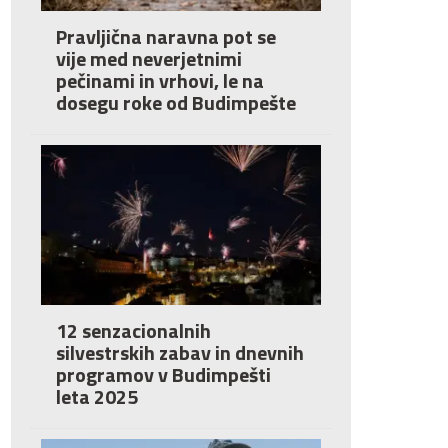
Pravljična naravna pot se
vije med neverjetnimi
pečinami in vrhovi, le na
dosegu roke od Budimpešte
12 senzacionalnih
silvestrskih zabav in dnevnih
programov v Budimpešti
leta 2025