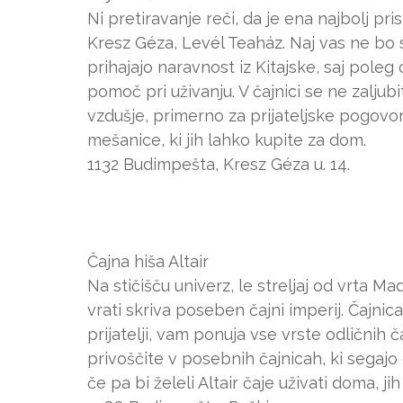
Ni pretiravanje reči, da je ena najbolj pris
Kresz Géza, Levél Teaház. Naj vas ne bo s
prihajajo naravnost iz Kitajske, saj pole
pomoč pri uživanju. V čajnici se ne zaljub
vzdušje, primerno za prijateljske pogovo
mešanice, ki jih lahko kupite za dom.
1132 Budimpešta, Kresz Géza u. 14.
Čajna hiša Altair
Na stičišču univerz, le streljaj od vrta
vrati skriva poseben čajni imperij. Čajnica
prijatelji, vam ponuja vse vrste odličnih č
privoščite v posebnih čajnicah, ki sega
če pa bi želeli Altair čaje uživati doma, 