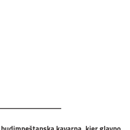
budimpeštanska kavarna, kjer glavno