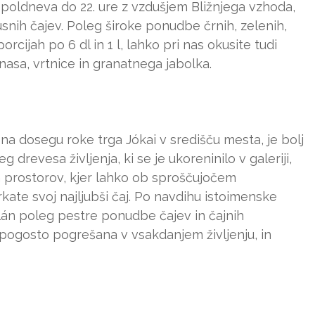
poldneva do 22. ure z vzdušjem Bližnjega vzhoda,
snih čajev. Poleg široke ponudbe črnih, zelenih,
orcijah po 6 dl in 1 l, lahko pri nas okusite tudi
sa, vrtnice in granatnega jabolka.
 na dosegu roke trga Jókai v središču mesta, je bolj
revesa življenja, ki se je ukoreninilo v galeriji,
ih prostorov, kjer lahko ob sproščujočem
te svoj najljubši čaj. Po navdihu istoimenske
lán poleg pestre ponudbe čajev in čajnih
e pogosto pogrešana v vsakdanjem življenju, in