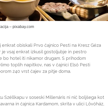
tracija – pixabay.com
saj enkrat obiskali Prvo čajnico Pesti na Kresz Géza
r je vsaj enkrat izkusil gostoljubje in pestro
e bo hotel iti nikamor drugam. S prihodom
imo toplih napitkov, nas v čajnici Első Pesti
borom 240 vrst čajev za pitje doma.
Széllkapu v soseski Millenáris ni nič boljšega kot
Kavarna in čajnica Kardamom, skrita v ulici Lövőház,