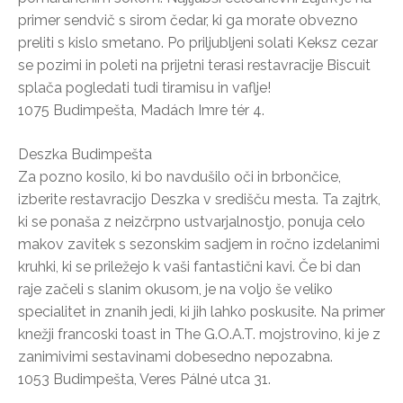
primer sendvič s sirom čedar, ki ga morate obvezno
preliti s kislo smetano. Po priljubljeni solati Keksz cezar
se pozimi in poleti na prijetni terasi restavracije Biscuit
splača pogledati tudi tiramisu in vaflje!
1075 Budimpešta, Madách Imre tér 4.
Deszka Budimpešta
Za pozno kosilo, ki bo navdušilo oči in brbončice,
izberite restavracijo Deszka v središču mesta. Ta zajtrk,
ki se ponaša z neizčrpno ustvarjalnostjo, ponuja celo
makov zavitek s sezonskim sadjem in ročno izdelanimi
kruhki, ki se priležejo k vaši fantastični kavi. Če bi dan
raje začeli s slanim okusom, je na voljo še veliko
specialitet in znanih jedi, ki jih lahko poskusite. Na primer
knežji francoski toast in The G.O.A.T. mojstrovino, ki je z
zanimivimi sestavinami dobesedno nepozabna.
1053 Budimpešta, Veres Pálné utca 31.