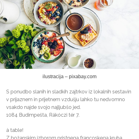
ilustracija – pixabay.com
S ponudbo slanih in sladkih zajtrkov iz lokalnih sestavin
v prijaznem in prijetnem vzdušju lahko tu nedvomno
vsakdo najde svojo najljubšo jed.
1084 Budimpešta, Rákóczi tér 7.
à table!
Z božanskim izborom pristnega francoskega kruha,