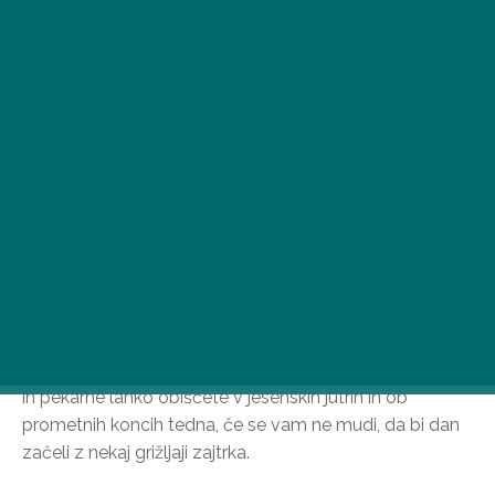
Predstavili vam bomo, katere budimpeštanske bistroje
in pekarne lahko obiščete v jesenskih jutrih in ob
prometnih koncih tedna, če se vam ne mudi, da bi dan
začeli z nekaj grižljaji zajtrka.