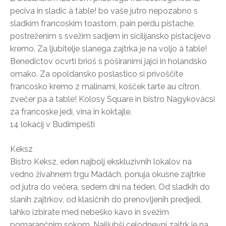
peciva in sladic à table! bo vaše jutro nepozabno s
sladkim francoskim toastom, pain perdu pistache,
postreženim s svežim sadjem in sicilijansko pistacijevo
kremo. Za ljubitelje slanega zajtrka je na voljo à table!
Benedictov ocvrti brioš s poširanimi jajci in holandsko
omako. Za opoldansko poslastico si privoščite
francosko kremo z malinami, košček tarte au citron,
zvečer pa à table! Kolosy Square in bistro Nagykovácsi
za francoske jedi, vina in koktajle.
14 lokacij v Budimpešti
Keksz
Bistro Keksz, eden najbolj ekskluzivnih lokalov na
vedno živahnem trgu Madách, ponuja okusne zajtrke
od jutra do večera, sedem dni na teden. Od sladkih do
slanih zajtrkov, od klasičnih do prenovljenih predjedi,
lahko izbirate med nebeško kavo in svežim
pomarančnim sokom. Najljubši celodnevni zajtrk je na