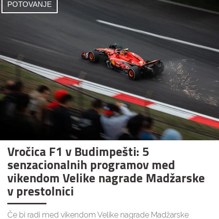
POTOVANJE
Vročica F1 v Budimpešti: 5
senzacionalnih programov med
vikendom Velike nagrade Madžarske
v prestolnici
Če bi radi med vikendom Velike nagrade Madžarske