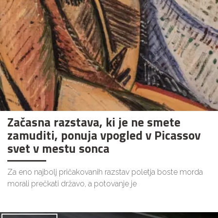
Začasna razstava, ki je ne smete
zamuditi, ponuja vpogled v Picassov
svet v mestu sonca
Za eno najbolj pričakovanih razstav poletja boste morda
morali prečkati državo, a potovanje je