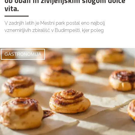
ob obali in življenjskim slogom dolce
vita.
V zadnjih letih je Mestni park postal eno najbolj
vznemirljivih zbirališč v Budimpešti, kjer poleg
GASTRONOMIJA