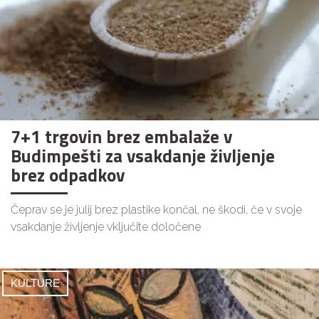
7+1 trgovin brez embalaže v
Budimpešti za vsakdanje življenje
brez odpadkov
Čeprav se je julij brez plastike končal, ne škodi, če v svoje
vsakdanje življenje vključite določene
KULTURE