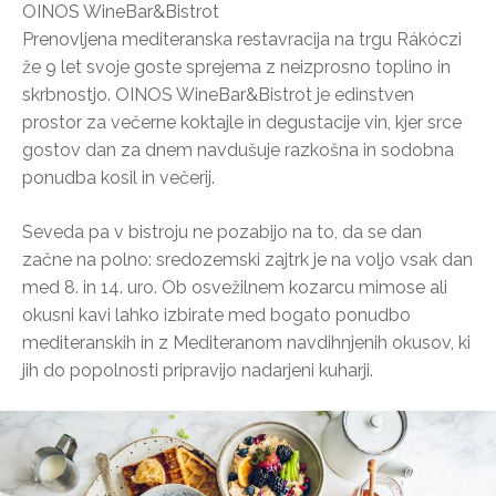
OINOS WineBar&Bistrot
Prenovljena mediteranska restavracija na trgu Rákóczi
že 9 let svoje goste sprejema z neizprosno toplino in
skrbnostjo. OINOS WineBar&Bistrot je edinstven
prostor za večerne koktajle in degustacije vin, kjer srce
gostov dan za dnem navdušuje razkošna in sodobna
ponudba kosil in večerij.
Seveda pa v bistroju ne pozabijo na to, da se dan
začne na polno: sredozemski zajtrk je na voljo vsak dan
med 8. in 14. uro. Ob osvežilnem kozarcu mimose ali
okusni kavi lahko izbirate med bogato ponudbo
mediteranskih in z Mediteranom navdihnjenih okusov, ki
jih do popolnosti pripravijo nadarjeni kuharji.