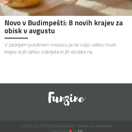
Novo v Budimpešti: 8 novih krajev za
obisk v avgustu
V zadnjem poletnem mesecu je na voljo veliko novih
krajev, ki jih lahko odkrijete in jih dodate na
© 2017-2018 FUNZINE Média Kft. | Minden jog fenntartva
crafted with
by
PR