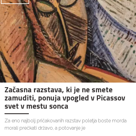
Začasna razstava, ki je ne smete
zamuditi, ponuja vpogled v Picassov
svet v mestu sonca
Za eno najbolj pričakovanih razstav poletja boste morda
morali prečkati državo, a potovanje je