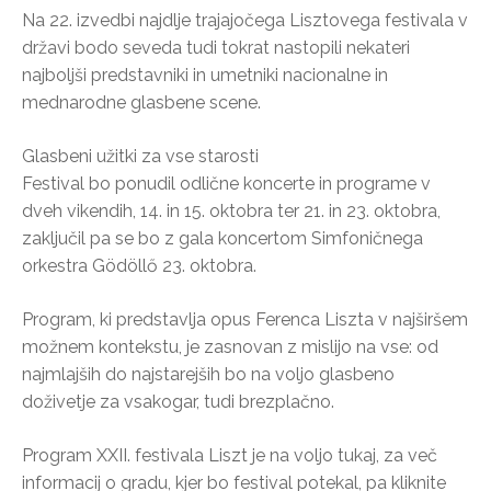
Na 22. izvedbi najdlje trajajočega Lisztovega festivala v
državi bodo seveda tudi tokrat nastopili nekateri
najboljši predstavniki in umetniki nacionalne in
mednarodne glasbene scene.
Glasbeni užitki za vse starosti
Festival bo ponudil odlične koncerte in programe v
dveh vikendih, 14. in 15. oktobra ter 21. in 23. oktobra,
zaključil pa se bo z gala koncertom Simfoničnega
orkestra Gödöllő 23. oktobra.
Program, ki predstavlja opus Ferenca Liszta v najširšem
možnem kontekstu, je zasnovan z mislijo na vse: od
najmlajših do najstarejših bo na voljo glasbeno
doživetje za vsakogar, tudi brezplačno.
Program XXII. festivala Liszt je na voljo tukaj, za več
informacij o gradu, kjer bo festival potekal, pa kliknite