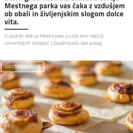
Mestnega parka vas čaka z vzdušjem
ob obali in življenjskim slogom dolce
vita.
V zadnjih letih je Mestni park postal eno najbolj
vznemirljivih zbirališč v Budimpešti, kjer poleg
GASTRONOMIJA