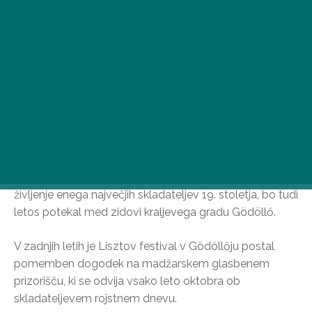
Lisztov festival, edinstvena priložnost za vpogled v
življenje enega največjih skladateljev 19. stoletja, bo tudi
letos potekal med zidovi kraljevega gradu Gödöllő.
V zadnjih letih je Lisztov festival v Gödöllőju postal
pomemben dogodek na madžarskem glasbenem
prizorišču, ki se odvija vsako leto oktobra ob
skladateljevem rojstnem dnevu.