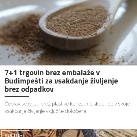
7+1 trgovin brez embalaže v
Budimpešti za vsakdanje življenje
brez odpadkov
Čeprav se je julij brez plastike končal, ne škodi, če v svoje
vsakdanje življenje vključite določene
KULTURE