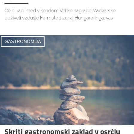
Če bi radi med vikendom Velike nagrade Madžarske
doživeli vzdušje Formule 1 zunaj Hungaroringa, vas
GASTRONOMIJA
Skriti gastronomski zaklad v osrčju