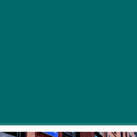
S hladnim, prijetnim vremenom in krajšimi dnevi tudi
tisti, ki običajno ne berejo veliko, posežejo po skodelici
čaja in knjigi. V ta namen smo zbrali izbor knjižnic in
antikvariatov v Budimpešti, ki vas zagotovo ne bodo
pustili praznih rok.