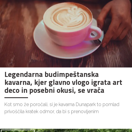
Legendarna budimpeštanska
kavarna, kjer glavno vlogo igrata art
deco in posebni okusi, se vrača
Kot smo že poročali, si je kavarna Dunapark to pomlad
privoščila kratek odmor, da bi s prenovljenim