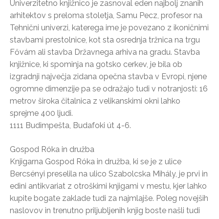
Univerzitetno knjižnico je zasnoval eden najbolj znanih
arhitektov s preloma stoletja, Samu Pecz, profesor na
Tehnični univerzi, katerega ime je povezano z ikoničnimi
stavbami prestolnice, kot sta osrednja tržnica na trgu
Fővám ali stavba Državnega arhiva na gradu. Stavba
knjižnice, ki spominja na gotsko cerkev, je bila ob
izgradnji največja zidana opečna stavba v Evropi, njene
ogromne dimenzije pa se odražajo tudi v notranjosti: 16
metrov široka čitalnica z velikanskimi okni lahko
sprejme 400 ljudi.
1111 Budimpešta, Budafoki út 4-6.
Gospod Róka in družba
Knjigarna Gospod Róka in družba, ki se je z ulice
Bercsényi preselila na ulico Szabolcska Mihály, je prvi in
edini antikvariat z otroškimi knjigami v mestu, kjer lahko
kupite bogate zaklade tudi za najmlajše. Poleg novejših
naslovov in trenutno priljubljenih knjig boste našli tudi