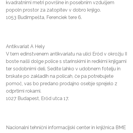
kvadratnimi metri površine in posebnim vzdušjem
popoln prostor za zatopitev v dobro knjigo.
1053 Budimpešta, Ferenciek tere 6.
Antikvariat A Hely
V tem edinstvenem antikvariatu na ulici Erőd v okrožju II
boste našli dolge police s starinskimi in redkimi knjigami
ter sodobnimi deli. Sedite lahko v udobnem fotelju in
brskate po zakladih na policah, če pa potrebujete
pomoč, vas bo predano prodajno osebje sprejelo z
odprtimi rokami.
1027 Budapest, Erőd utca 17.
Nacionalni tehnični informacijski center in knjižnica BME