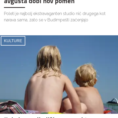
avgusta dobi nov pomen
Poleti je najbolj ekstravaganten studio nič drugega kot
narava sama, zato se v Budimpešti začenjajo
KULTURE