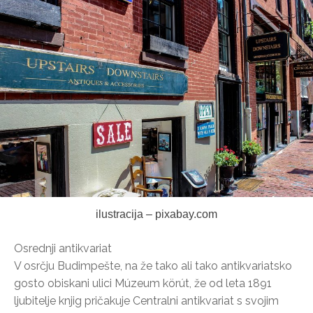
ilustracija – pixabay.com
Osrednji antikvariat
V osrčju Budimpešte, na že tako ali tako antikvariatsko
gosto obiskani ulici Múzeum körút, že od leta 1891
ljubitelje knjig pričakuje Centralni antikvariat s svojim