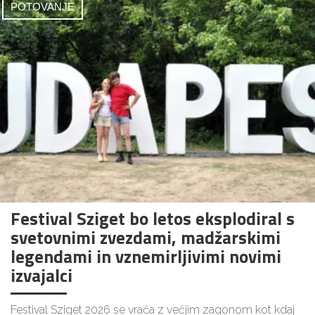
POTOVANJE
Festival Sziget bo letos eksplodiral s
svetovnimi zvezdami, madžarskimi
legendami in vznemirljivimi novimi
izvajalci
Festival Sziget 2026 se vrača z večjim zagonom kot kdaj