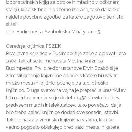
izbor starinskih knjig za otroke in mladino v odličnem
stanju, ki so skrbno in pozorno izbrane, tako da lahko
najdete posebne zgodbe, za katere zagotovo še niste
slišali.
1114 Budimpešta, Szabolcska Mihály utca 5.
Osrednja knjižnica FSZEK
Prva javna knjižnica v Budimpešti je začela delovati leta
1904, takrat se je imenovala Mestna knjižnica
Budimpešta. Prvi direktor ustanove Ervin Szabó si je
zamislil gradnjo knjižnične palače, s katero bi ustvarili
mrežo mestnih knjižnic, pozneje pa tudi otroško
knjižnico. Druga svetovna vojna je preprečila uresničitev
teh načrtov, vendar se je do leta 1952 število bralcev,
predvsem mladih intelektualcev, tako povečalo, da je
bilo treba palači knjižnice dodati dve sosednji stavbi.
Tako je nastala vrhunska knjižnična stavba, ki jo še
vedno pogosto obiskujejo prebivalci mesta in katere