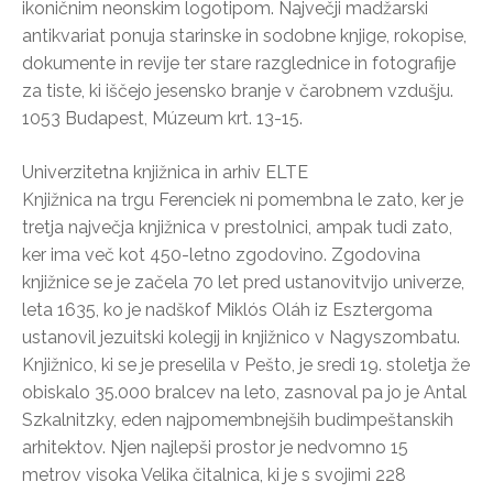
ikoničnim neonskim logotipom. Največji madžarski
antikvariat ponuja starinske in sodobne knjige, rokopise,
dokumente in revije ter stare razglednice in fotografije
za tiste, ki iščejo jesensko branje v čarobnem vzdušju.
1053 Budapest, Múzeum krt. 13-15.
Univerzitetna knjižnica in arhiv ELTE
Knjižnica na trgu Ferenciek ni pomembna le zato, ker je
tretja največja knjižnica v prestolnici, ampak tudi zato,
ker ima več kot 450-letno zgodovino. Zgodovina
knjižnice se je začela 70 let pred ustanovitvijo univerze,
leta 1635, ko je nadškof Miklós Oláh iz Esztergoma
ustanovil jezuitski kolegij in knjižnico v Nagyszombatu.
Knjižnico, ki se je preselila v Pešto, je sredi 19. stoletja že
obiskalo 35.000 bralcev na leto, zasnoval pa jo je Antal
Szkalnitzky, eden najpomembnejših budimpeštanskih
arhitektov. Njen najlepši prostor je nedvomno 15
metrov visoka Velika čitalnica, ki je s svojimi 228