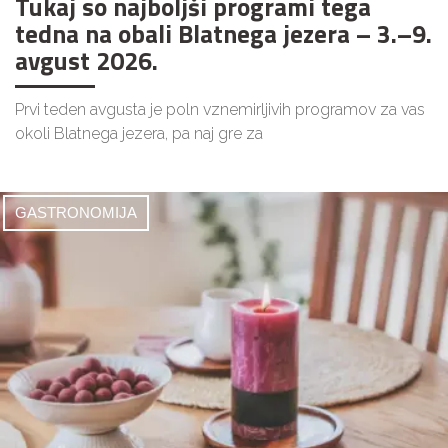
Tukaj so najboljši programi tega
tedna na obali Blatnega jezera – 3.–9.
avgust 2026.
Prvi teden avgusta je poln vznemirljivih programov za vas
okoli Blatnega jezera, pa naj gre za
GASTRONOMIJA