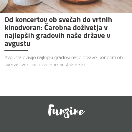
Od koncertov ob svečah do vrtnih
kinodvoran: Čarobna doživetja v
najlepših gradovih naše države v
avgustu
Avgusta oživijo najlepši gradovi naše države: koncerti ob
svečah, vrtni kinodvorane, aristokratske