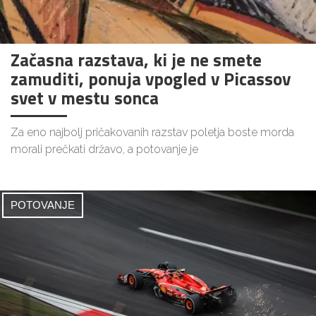
Začasna razstava, ki je ne smete
zamuditi, ponuja vpogled v Picassov
svet v mestu sonca
Za eno najbolj pričakovanih razstav poletja boste morda
morali prečkati državo, a potovanje je
POTOVANJE