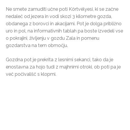
Ne smete zamuditi učne poti Körtvélyesi, ki se začne
nedaleč od jezera in vodi skozi 3 kilometre gozda,
obdanega z borovci in akacijami. Pot je dolga približno
uro in pol, na informativnih tablah pa boste izvedeli vse
o pokrajini, življenju v gozdu Zala in pomenu
gozdarstva na tem območju.
Gozdna pot je prekrita z lesnimi sekanci, tako da je
enostavna za hojo tudi z majhnimi otroki, ob poti pa je
več počivališč s klopmi.