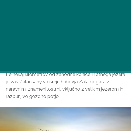
Le nekaj kilometrov od zahodne konice Blatnega jezera
je vas Zalacsány v osrčju hribovja Zala bogata z
naravnimi znamenitostmi, vključno z velikim jezerom in
razburljivo gozdno potjo.