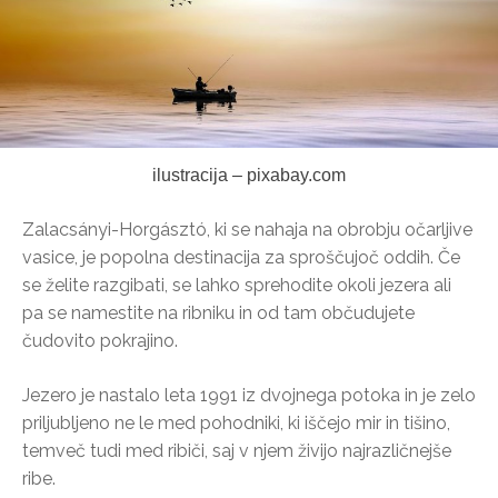
ilustracija – pixabay.com
Zalacsányi-Horgásztó, ki se nahaja na obrobju očarljive
vasice, je popolna destinacija za sproščujoč oddih. Če
se želite razgibati, se lahko sprehodite okoli jezera ali
pa se namestite na ribniku in od tam občudujete
čudovito pokrajino.
Jezero je nastalo leta 1991 iz dvojnega potoka in je zelo
priljubljeno ne le med pohodniki, ki iščejo mir in tišino,
temveč tudi med ribiči, saj v njem živijo najrazličnejše
ribe.