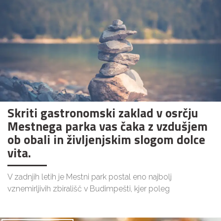
Skriti gastronomski zaklad v osrčju
Mestnega parka vas čaka z vzdušjem
ob obali in življenjskim slogom dolce
vita.
V zadnjih letih je Mestni park postal eno najbolj
vznemirljivih zbirališč v Budimpešti, kjer poleg