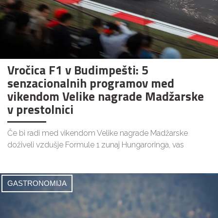
Vročica F1 v Budimpešti: 5
senzacionalnih programov med
vikendom Velike nagrade Madžarske
v prestolnici
Če bi radi med vikendom Velike nagrade Madžarske
doživeli vzdušje Formule 1 zunaj Hungaroringa, vas
GASTRONOMIJA