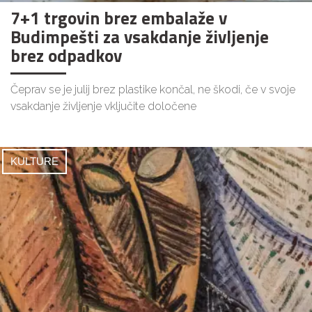
7+1 trgovin brez embalaže v
Budimpešti za vsakdanje življenje
brez odpadkov
Čeprav se je julij brez plastike končal, ne škodi, če v svoje
vsakdanje življenje vključite določene
KULTURE