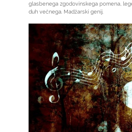
glasbenega zgodovinskega pomena, lege
duh večnega. Madžarski genij.