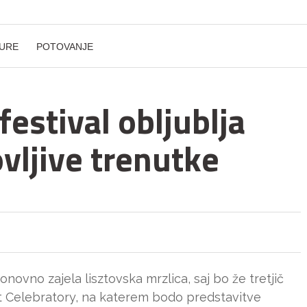
URE
POTOVANJE
festival obljublja
vljive trenutke
ovno zajela lisztovska mrzlica, saj bo že tretjič
zt Celebratory, na katerem bodo predstavitve