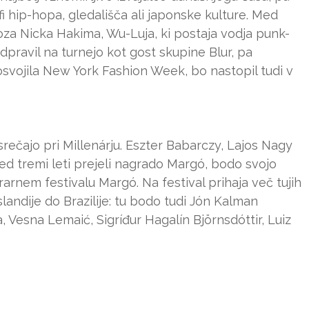
lofi hip-hopa, gledališča ali japonske kulture. Med
za Nicka Hakima, Wu-Luja, ki postaja vodja punk-
dpravil na turnejo kot gost skupine Blur, pa
vojila New York Fashion Week, bo nastopil tudi v
t srečajo pri Millenárju. Eszter Babarczy, Lajos Nagy
pred tremi leti prejeli nagrado Margó, bodo svojo
rarnem festivalu Margó. Na festival prihaja več tujih
slandije do Brazilije: tu bodo tudi Jón Kalman
Vesna Lemaić, Sigríđur Hagalín Björnsdóttir, Luiz