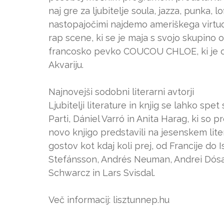
naj gre za ljubitelje soula, jazza, punka, 
nastopajočimi najdemo ameriškega virtuo
rap scene, ki se je maja s svojo skupino o
francosko pevko COUCOU CHLOE, ki je os
Akvariju.
Najnovejši sodobni literarni avtorji
Ljubitelji literature in knjig se lahko spe
Parti, Dániel Varró in Anita Harag, ki so 
novo knjigo predstavili na jesenskem lite
gostov kot kdaj koli prej, od Francije do I
Stefánsson, Andrés Neuman, Andrei Dósa, 
Schwarcz in Lars Svisdal.
Več informacij: lisztunnep.hu