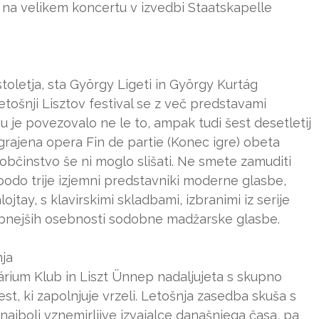
 na velikem koncertu v izvedbi Staatskapelle
stoletja, sta György Ligeti in György Kurtág
etošnji Lisztov festival se z več predstavami
ju je povezovalo ne le to, ampak tudi šest desetletij
grajena opera Fin de partie (Konec igre) obeta
bčinstvo še ni moglo slišati. Ne smete zamuditi
 bodo trije izjemni predstavniki moderne glasbe,
jtay, s klavirskimi skladbami, izbranimi iz serije
mbnejših osebnosti sodobne madžarske glasbe.
nja
ium Klub in Liszt Ünnep nadaljujeta s skupno
st, ki zapolnjuje vrzeli. Letošnja zasedba skuša s
jbolj vznemirljive izvajalce današnjega časa, pa