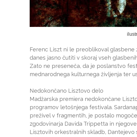
ilus
Ferenc Liszt ni le preoblikoval glasbene 
danes jasno čutiti v skoraj vseh glasbenih 
Zato ne preseneča, da je poslanstvo fest
mednarodnega kulturnega življenja ter ust
Nedokončano Lisztovo delo
Madžarska premiera nedokončane Liszto
programov letošnjega festivala. Sardanapa
preživel v fragmentih, je postalo mogoče
zgodovinarja Davida Trippetta in njegov
Lisztovih orkestralnih skladb, Dantejevo