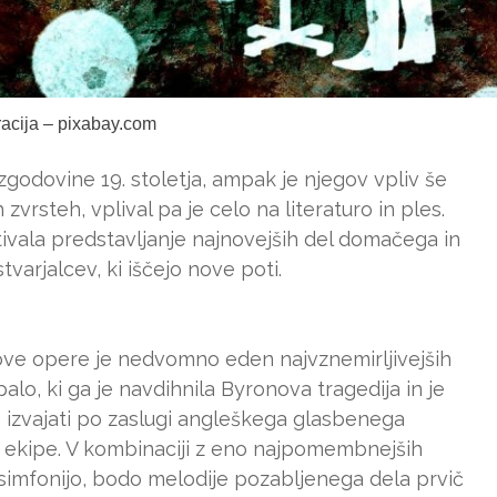
tracija – pixabay.com
zgodovine 19. stoletja, ampak je njegov vpliv še
zvrsteh, vplival pa je celo na literaturo in ples.
ivala predstavljanje najnovejših del domačega in
varjalcev, ki iščejo nove poti.
ve opere je nedvomno eden najvznemirljivejših
lo, ki ga je navdihnila Byronova tragedija in je
 izvajati po zaslugi angleškega glasbenega
e ekipe. V kombinaciji z eno najpomembnejših
 simfonijo, bodo melodije pozabljenega dela prvič