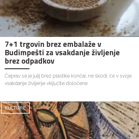
7+1 trgovin brez embalaže v
Budimpešti za vsakdanje življenje
brez odpadkov
Čeprav se je julij brez plastike končal, ne škodi, če v svoje
vsakdanje življenje vključite določene
KULTURE