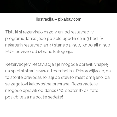
ilustracija – pixabay.com
Tisti, ki si rezervirajo mizo v eni od restavracij v
programu, lahko jedo po zelo ugodni ceni: 3 hodi (v
nekaterih restavracijah 4) stanejo 5.900, 7.900 ali 9.900
HUF, odvisno od izbrane kategorije.
Rezervacije v restavracijah je mogoče opraviti vnaprej
na spletni strani www.etteremhet.hu. Priporočljivo je, da
to storite pravočasno, saj bo število mest omejeno, da
se zagotovi kakovostna prehrana. Rezervacije je
mogoče opraviti od danes (20. septembra), zato
poskrbite za najboljše sedeže!