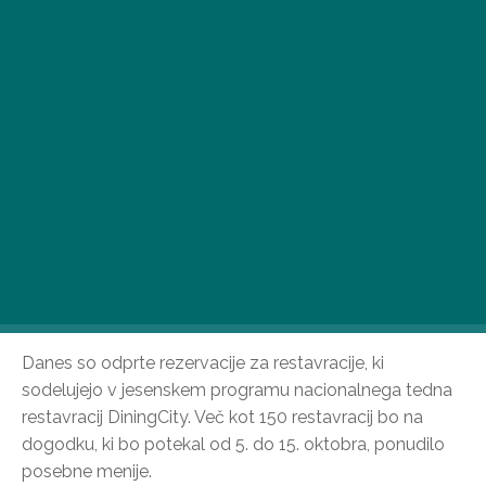
Danes so odprte rezervacije za restavracije, ki
sodelujejo v jesenskem programu nacionalnega tedna
restavracij DiningCity. Več kot 150 restavracij bo na
dogodku, ki bo potekal od 5. do 15. oktobra, ponudilo
posebne menije.