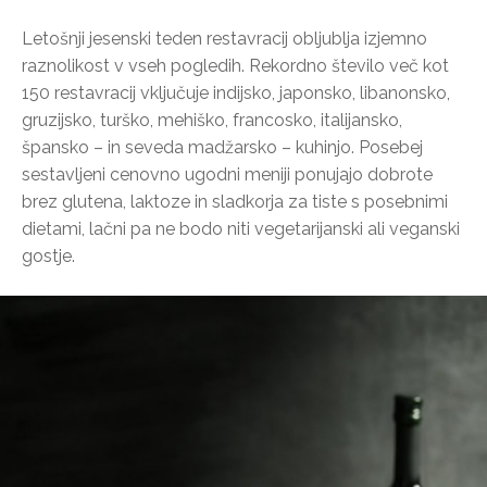
Letošnji jesenski teden restavracij obljublja izjemno
raznolikost v vseh pogledih. Rekordno število več kot
150 restavracij vključuje indijsko, japonsko, libanonsko,
gruzijsko, turško, mehiško, francosko, italijansko,
špansko – in seveda madžarsko – kuhinjo. Posebej
sestavljeni cenovno ugodni meniji ponujajo dobrote
brez glutena, laktoze in sladkorja za tiste s posebnimi
dietami, lačni pa ne bodo niti vegetarijanski ali veganski
gostje.