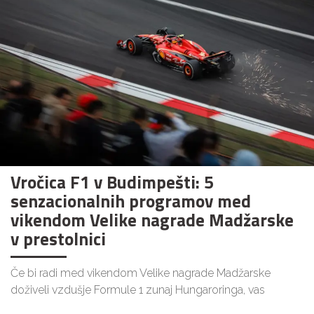
Vročica F1 v Budimpešti: 5
senzacionalnih programov med
vikendom Velike nagrade Madžarske
v prestolnici
Če bi radi med vikendom Velike nagrade Madžarske
doživeli vzdušje Formule 1 zunaj Hungaroringa, vas