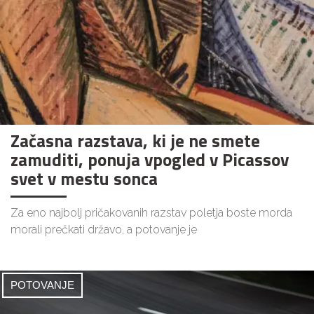
Začasna razstava, ki je ne smete
zamuditi, ponuja vpogled v Picassov
svet v mestu sonca
Za eno najbolj pričakovanih razstav poletja boste morda
morali prečkati državo, a potovanje je
POTOVANJE