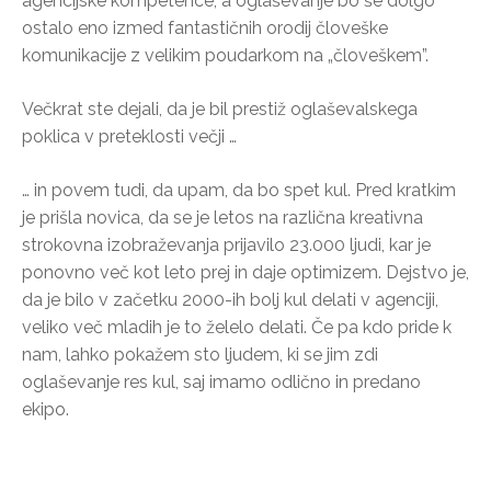
agencijske kompetence, a oglaševanje bo še dolgo
ostalo eno izmed fantastičnih orodij človeške
komunikacije z velikim poudarkom na „človeškem”.
Večkrat ste dejali, da je bil prestiž oglaševalskega
poklica v preteklosti večji …
… in povem tudi, da upam, da bo spet kul. Pred kratkim
je prišla novica, da se je letos na različna kreativna
strokovna izobraževanja prijavilo 23.000 ljudi, kar je
ponovno več kot leto prej in daje optimizem. Dejstvo je,
da je bilo v začetku 2000-ih bolj kul delati v agenciji,
veliko več mladih je to želelo delati. Če pa kdo pride k
nam, lahko pokažem sto ljudem, ki se jim zdi
oglaševanje res kul, saj imamo odlično in predano
ekipo.