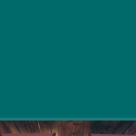
Intervju z Lászlóm Birójem, generalnim direktorjem
oglaševalske agencije Mediator