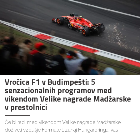
Vročica F1 v Budimpešti: 5
senzacionalnih programov med
vikendom Velike nagrade Madžarske
v prestolnici
Če bi radi med vikendom Velike nagrade Madžarske
doživeli vzdušje Formule 1 zunaj Hungaroringa, vas