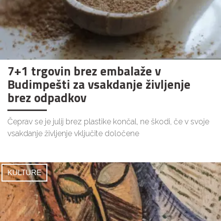
7+1 trgovin brez embalaže v
Budimpešti za vsakdanje življenje
brez odpadkov
Čeprav se je julij brez plastike končal, ne škodi, če v svoje
vsakdanje življenje vključite določene
KULTURE