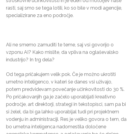
stroškovne učinkovitosti in je eden od motorjev naše
rasti, saj smo se tega lotili, ko so bile v modi agencije,
specializirane za eno področje.
Ali ne smemo zamuditi te teme, saj vsi govorijo o
vzponu AI? Kako mislite, da vpliva na oglaševalsko
industrijo? In trg dela?
Od tega pričakujem velik pok. Če je možno ukrotiti
umetno inteligenco, v kateri še danes vsi uživajo,
potem predvidevam povečanje učinkovitosti do 30 %.
Po pričakovanjih ga je začelo uporabljati kreativno
področje, art direktorji, strategi in tekstopisci, sam pa bi
si želel, da bi ga lahko uporabljal tudi pri projektnem
vodenju in administraciji. Res je veliko govora o tem, da
bo umetna inteligenca nadomestila določene