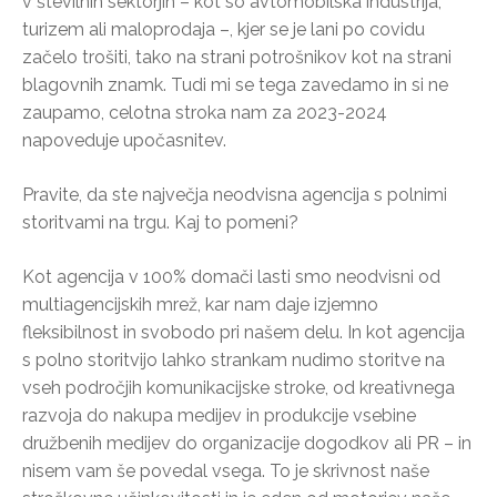
v številnih sektorjih – kot so avtomobilska industrija,
turizem ali maloprodaja –, kjer se je lani po covidu
začelo trošiti, tako na strani potrošnikov kot na strani
blagovnih znamk. Tudi mi se tega zavedamo in si ne
zaupamo, celotna stroka nam za 2023-2024
napoveduje upočasnitev.
Pravite, da ste največja neodvisna agencija s polnimi
storitvami na trgu. Kaj to pomeni?
Kot agencija v 100% domači lasti smo neodvisni od
multiagencijskih mrež, kar nam daje izjemno
fleksibilnost in svobodo pri našem delu. In kot agencija
s polno storitvijo lahko strankam nudimo storitve na
vseh področjih komunikacijske stroke, od kreativnega
razvoja do nakupa medijev in produkcije vsebine
družbenih medijev do organizacije dogodkov ali PR – in
nisem vam še povedal vsega. To je skrivnost naše