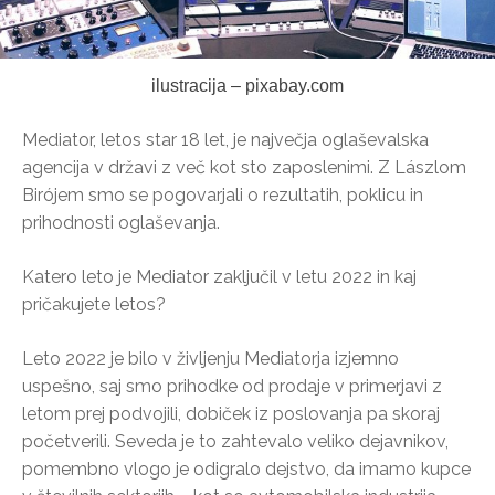
ilustracija – pixabay.com
Mediator, letos star 18 let, je največja oglaševalska
agencija v državi z več kot sto zaposlenimi. Z Lászlom
Birójem smo se pogovarjali o rezultatih, poklicu in
prihodnosti oglaševanja.
Katero leto je Mediator zaključil v letu 2022 in kaj
pričakujete letos?
Leto 2022 je bilo v življenju Mediatorja izjemno
uspešno, saj smo prihodke od prodaje v primerjavi z
letom prej podvojili, dobiček iz poslovanja pa skoraj
početverili. Seveda je to zahtevalo veliko dejavnikov,
pomembno vlogo je odigralo dejstvo, da imamo kupce