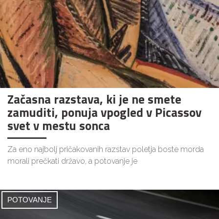
Začasna razstava, ki je ne smete
zamuditi, ponuja vpogled v Picassov
svet v mestu sonca
Za eno najbolj pričakovanih razstav poletja boste morda
morali prečkati državo, a potovanje je
POTOVANJE