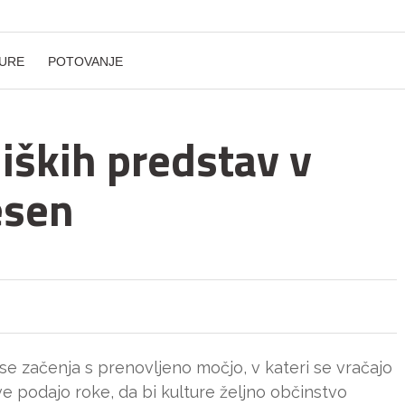
URE
POTOVANJE
liških predstav v
esen
e začenja s prenovljeno močjo, v kateri se vračajo
 podajo roke, da bi kulture željno občinstvo