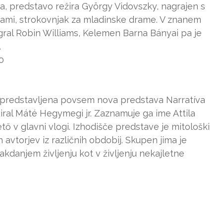
ija, predstavo režira György Vidovszky, nagrajen s
radami, strokovnjak za mladinske drame. V znanem
igral Robin Williams, Kelemen Barna Bányai pa je
.
00
 predstavljena povsem nova predstava Narratíva
žiral Máté Hegymegi jr. Zaznamuje ga ime Attila
tő v glavni vlogi. Izhodišče predstave je mitološki
h avtorjev iz različnih obdobij. Skupen jima je
akdanjem življenju kot v življenju nekajletne