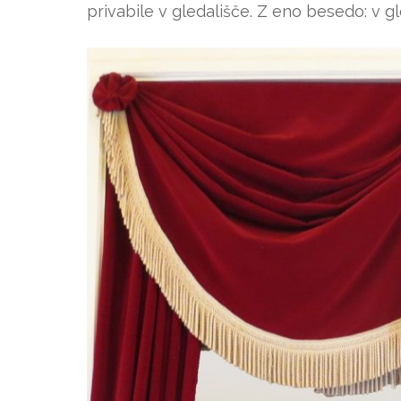
privabile v gledališče. Z eno besedo: v gl