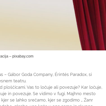
tracija – pixabay.com
us – Gábor Goda Company, Érintés Paradox, si
snem teatru.
ploščicami. Vas to ločuje ali povezuje? Kar ločuje,
očuje in povezuje. Se vidimo v fugi. Majhno mesto
, kjer se lahko srečamo, kjer se zgodimo … Žanr