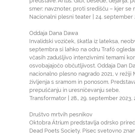
predstave: Artus. Gibi, besede, dejanja,
smer: navznoter, proti središču – kjer se
Nacionalni plesni teater | 24. september 
Oddaja Dana Dawa
Invalidski voziček, škatla iz lateksa, neo
septembra si lahko na odru Trafó ogledam
včasih zadušljivo intenzivnimi temami ko
osvobajajočo občutljivost. Oddaja Dan Da
nacionalno plesno nagrado 2021, v režij
življenja s sramom in ponosom. Predstava o
prepuščanju in uresničevanju sebe.
Transformator | 28., 29. september 2023, 
Društvo mrtvih pesnikov
Oktobra Átrium predstavlja odrsko prire
Dead Poets Society. Pisec svetovno znan