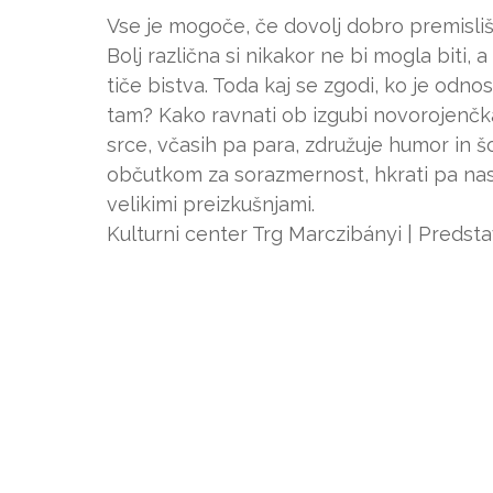
Vse je mogoče, če dovolj dobro premisli
Bolj različna si nikakor ne bi mogla biti
tiče bistva. Toda kaj se zgodi, ko je od
tam? Kako ravnati ob izgubi novorojenčka?
srce, včasih pa para, združuje humor in šo
občutkom za sorazmernost, hkrati pa nas
velikimi preizkušnjami.
Kulturni center Trg Marczibányi | Predsta