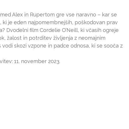
š
, a med Alex in Rupertom gre vse naravno – kar se
nos, ki je eden najpomembnejših, poškodovan prav
 Dvodelni film Cordelie O’Neill, ki včasih ogreje
k, žalost in potrditev življenja z neomajnim
 vodi skozi vzpone in padce odnosa, ki se sooča z
vitev: 11. november 2023.