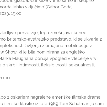
 podobe, glasba, vse kaže v eno samo in skupno
 morda lahko vključimo.”(Gábor Goda)
2023, 19.00
bvladljive perverzije, lepa zmešnjava: konec
o britansko-avstralsko predstavo, ki se ukvarja z
mpleksnosti življenja z omejeno mobilnostjo z
w Show, ki je bila nominirana za angleško
i Marka Maughana ponuja vpogled v vlečenje vrvi
 skrbi, intimnosti, fleksibilnosti, seksualnosti,
20.00
dbo z oskarjem nagrajene ameriške filmske drame
e filmske klasike iz leta 1989 Tom Schulman je sam