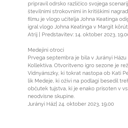
pripravil odrsko različico svojega scenar
številnimi strokovnimi in kritiškimi nag
filmu je vlogo učitelja Johna Keatinga od
igral vlogo Johna Keatinga v Margit körút
Atrij | Predstavitev: 14. oktober 2023, 19.
Medejini otroci
Prvega septembra je bila v Jurányi Házu
Kollektíva. Otvoritveno igro sezone je re
Vidnyánszky, ki tokrat nastopa ob Kati Pe
lik Medeje, ki oživi na podlagi besedil tre
občutek tujstva, ki je enako prisoten v vs
neodvisne skupine.
Jurányi Ház| 24. oktober 2023, 19.00