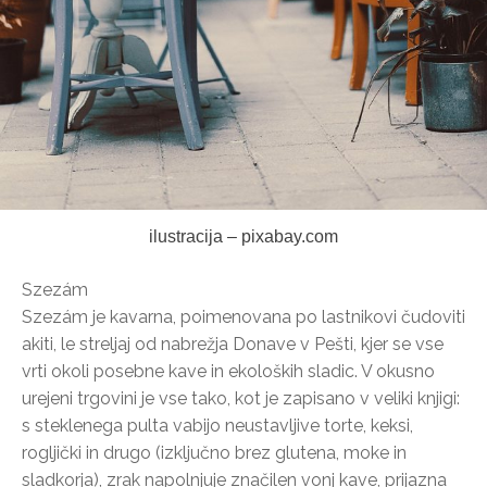
ilustracija – pixabay.com
Szezám
Szezám je kavarna, poimenovana po lastnikovi čudoviti
akiti, le streljaj od nabrežja Donave v Pešti, kjer se vse
vrti okoli posebne kave in ekoloških sladic. V okusno
urejeni trgovini je vse tako, kot je zapisano v veliki knjigi:
s steklenega pulta vabijo neustavljive torte, keksi,
rogljički in drugo (izključno brez glutena, moke in
sladkorja), zrak napolnjuje značilen vonj kave, prijazna