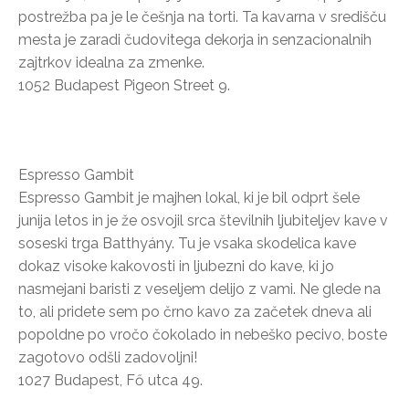
postrežba pa je le češnja na torti. Ta kavarna v središču
mesta je zaradi čudovitega dekorja in senzacionalnih
zajtrkov idealna za zmenke.
1052 Budapest Pigeon Street 9.
Espresso Gambit
Espresso Gambit je majhen lokal, ki je bil odprt šele
junija letos in je že osvojil srca številnih ljubiteljev kave v
soseski trga Batthyány. Tu je vsaka skodelica kave
dokaz visoke kakovosti in ljubezni do kave, ki jo
nasmejani baristi z veseljem delijo z vami. Ne glede na
to, ali pridete sem po črno kavo za začetek dneva ali
popoldne po vročo čokolado in nebeško pecivo, boste
zagotovo odšli zadovoljni!
1027 Budapest, Fő utca 49.