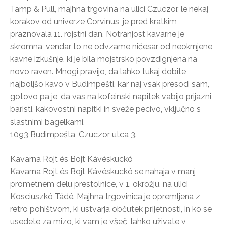
Tamp & Pull, majhna trgovina na ulici Czuczor, le nekaj
korakov od univerze Corvinus, je pred kratkim
praznovala 11. rojstni dan. Notranjost kavarne je
skromna, vendar to ne odvzame ničesar od neokrnjene
kavne izkušnje, ki je bila mojstrsko povzdignjena na
novo raven. Mnogi pravijo, da lahko tukaj dobite
najboljšo kavo v Budimpešti, kar naj vsak presodi sam,
gotovo pa je, da vas na kofeinski napitek vabijo prijazni
baristi, kakovostni napitki in sveže pecivo, vključno s
slastnimi bagelkami.
1093 Budimpešta, Czuczor utca 3.
Kavarna Rojt és Bojt Kávéskuckó
Kavarna Rojt és Bojt Kávéskuckó se nahaja v manj
prometnem delu prestolnice, v 1. okrožju, na ulici
Kosciuszkó Tádé. Majhna trgovinica je opremljena z
retro pohištvom, ki ustvarja občutek prijetnosti, in ko se
usedete za mizo, ki vam je všeč, lahko uživate v