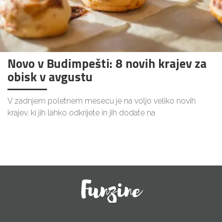
Novo v Budimpešti: 8 novih krajev za
obisk v avgustu
V zadnjem poletnem mesecu je na voljo veliko novih
krajev, ki jih lahko odkrijete in jih dodate na