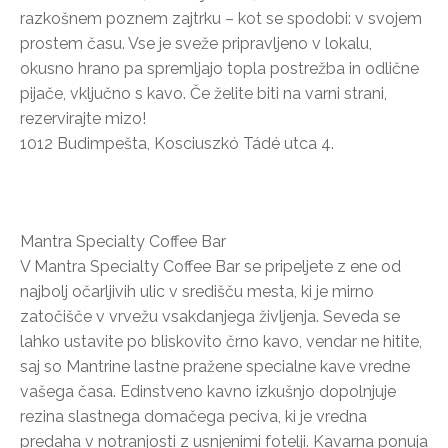
razkošnem poznem zajtrku – kot se spodobi: v svojem
prostem času. Vse je sveže pripravljeno v lokalu,
okusno hrano pa spremljajo topla postrežba in odlične
pijače, vključno s kavo. Če želite biti na varni strani,
rezervirajte mizo!
1012 Budimpešta, Kosciuszkó Tádé utca 4.
Mantra Specialty Coffee Bar
V Mantra Specialty Coffee Bar se pripeljete z ene od
najbolj očarljivih ulic v središču mesta, ki je mirno
zatočišče v vrvežu vsakdanjega življenja. Seveda se
lahko ustavite po bliskovito črno kavo, vendar ne hitite,
saj so Mantrine lastne pražene specialne kave vredne
vašega časa. Edinstveno kavno izkušnjo dopolnjuje
rezina slastnega domačega peciva, ki je vredna
predaha v notranjosti z usnjenimi fotelji. Kavarna ponuja