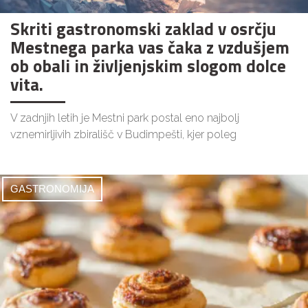
Skriti gastronomski zaklad v osrčju
Mestnega parka vas čaka z vzdušjem
ob obali in življenjskim slogom dolce
vita.
V zadnjih letih je Mestni park postal eno najbolj
vznemirljivih zbirališč v Budimpešti, kjer poleg
GASTRONOMIJA