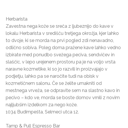
Herbarista
Zavestna nega kože se sreča z ljubeznijo do kave v
lokalu Herbarista v središču tretjega okrožja, kjer lahko
to dvoje, ki se morda na prvi pogled zdi nenavadno,
odlično sobiva. Poleg doma pražene kave lahko vedno
izbirate med ponudbo svežega peciva, sendvičev in
slaščic, v lepo urejenem prostoru pa je na voljo vrsta
naravne kozmetike, ki so jo razvili in proizvajajo v
podjetju, lahko pa se naročite tudi na obisk v
kozmetičnem salonu. Če se želite umakniti od
mestnega vrveža, se odpravite sem na slastno kavo in
pecivo – kdo ve, morda se boste domov vrnili z novim
najljubšim izdelkom za nego kože.
1034 Budimpešta, Selmeci utca 12.
Tamp & Pull Espresso Bar