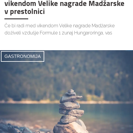
vikendom Velike nagrade Madžarske
v prestolnici
Če bi radi med vikendom Velike nagrade Madžarske
doživeli vzdušje Formule 1 zunaj Hungaroringa, vas
GASTRONOMIJA