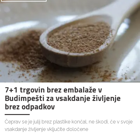
7+1 trgovin brez embalaže v
Budimpešti za vsakdanje življenje
brez odpadkov
Čeprav se je julij brez plastike končal, ne škodi, če v svoje
vsakdanje življenje vključite določene