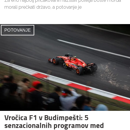
Za eno najbolj pričakovanih razstav poletja boste morda
morali prečkati državo, a potovanje je
POTOVANJE
Vročica F1 v Budimpešti: 5
senzacionalnih programov med