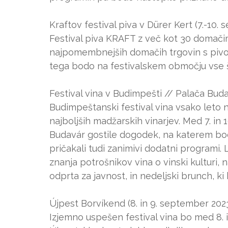
Kraftov festival piva v Dürer Kert (7.-10.
Festival piva KRAFT z več kot 30 domačimi
najpomembnejših domačih trgovin s pivo
tega bodo na festivalskem območju vse štir
Festival vina v Budimpešti // Palača Buda
Budimpeštanski festival vina vsako leto n
najboljših madžarskih vinarjev. Med 7. 
Budavár gostile dogodek, na katerem b
pričakali tudi zanimivi dodatni programi.
znanja potrošnikov vina o vinski kulturi, 
odprta za javnost, in nedeljski brunch, k
Újpest Borvíkend (8. in 9. september 202
Izjemno uspešen festival vina bo med 8.