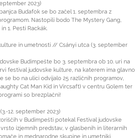
 september 2023)
ampanjca Budafok se bo začel 1. septembra z
 programom. Nastopili bodo The Mystery Gang,
n 1. Pesti Rackák.
lture in umetnosti // Csányi utca (3. september
 judovske Budimpešte bo 3. septembra ob 10. uri na
rvi festival judovske kulture, na katerem ima glavno
 se bo na ulici odvijalo 25 različnih programov,
aughty Cat Man Kid in Vircsaft) v centru Golem ter
i programi so brezplačni!
 (3.-12. september 2023)
oriščih v Budimpešti potekal Festival judovske
vrsto izjemnih predstav, v glasbenih in literarnih
omače in mednarodne skupine in umetniki.