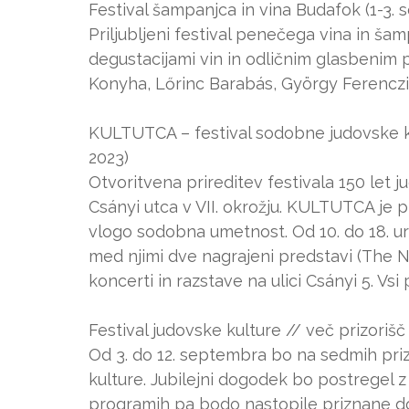
Festival šampanjca in vina Budafok (1-3.
Priljubljeni festival penečega vina in š
degustacijami vin in odličnim glasbenim
Konyha, Lőrinc Barabás, György Ferenczi i
KULTUTCA – festival sodobne judovske ku
2023)
Otvoritvena prireditev festivala 150 let
Csányi utca v VII. okrožju. KULTUTCA je p
vlogo sodobna umetnost. Od 10. do 18. ure
med njimi dve nagrajeni predstavi (The N
koncerti in razstave na ulici Csányi 5. Vs
Festival judovske kulture // več prizorišč
Od 3. do 12. septembra bo na sedmih priz
kulture. Jubilejni dogodek bo postregel z 
programih pa bodo nastopile priznane d