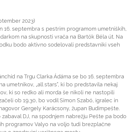
september 2023)
5. in 16. septembra s pestrim programom umetniških,
oudarkom na skupnosti vrača na Bartók Béla út. Na
dku bodo aktivno sodelovali predstavniki vseh
ánchíd na Trgu Clarka Ádáma se bo 16. septembra
 umetnikov, „all stars”, ki bo predstavila nekaj
ov, ki so redko ali morda še nikoli ne nastopili
ačeli ob 19.30, bo vodil Simon Szabó, igralec in
ni nagovor Gergely Karácsony, župan Budimpešte.
 zabaval DJ, na spodnjem nabrežju Pešte pa bodo
lnih programov Valyo na voljo tudi brezplačne