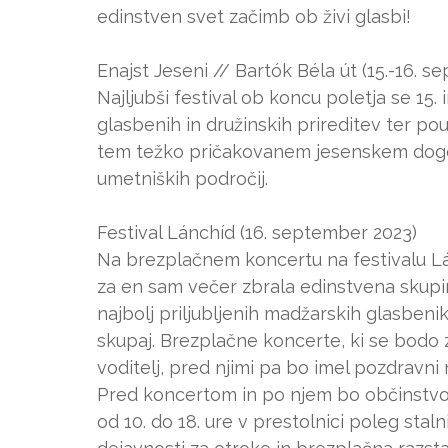
edinstven svet začimb ob živi glasbi!
Enajst Jeseni // Bartók Béla út (15.-16. 
Najljubši festival ob koncu poletja se 1
glasbenih in družinskih prireditev ter p
tem težko pričakovanem jesenskem dogo
umetniških področij.
Festival Lánchíd (16. september 2023)
Na brezplačnem koncertu na festivalu L
za en sam večer zbrala edinstvena skupina
najbolj priljubljenih madžarskih glasbenik
skupaj. Brezplačne koncerte, ki se bodo z
voditelj, pred njimi pa bo imel pozdrav
Pred koncertom in po njem bo občinstvo
od 10. do 18. ure v prestolnici poleg sta