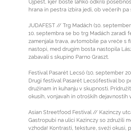
Újpest, kjer boste lahko odkrili posebnost
hrana in pestra izbira jedi, ob večerih pa
JUDAFEST // Trg Madách (10. september
10. septembra se bo trg Madách zaradi f
zamenjala trava, avtomobile pa vreče s fiž
nastopi, med drugim bosta nastopila Lás
zabavali s skupino Parno Graszt.
Festival Pasarét Lecsó (10. september 20
Drugi festival Pasarét Lecsófestival bo 
družinam in kuhanju v skupnosti. Pridružit
okusih, vonjavah in otroških dejavnostih 
Asian Streetfood Festival // Kazinczy utc
Gastropubi na ulici Kazinczy so združili 
vzhoda! Kontrasti, teksture, sveži okusi, p