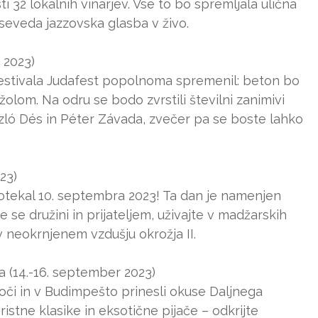
i 32 lokalnih vinarjev. Vse to bo spremljala ulična
 seveda jazzovska glasba v živo.
 2023)
estivala Judafest popolnoma spremenil: beton bo
olom. Na odru se bodo zvrstili številni zanimivi
zló Dés in Péter Závada, zvečer pa se boste lahko
23)
potekal 10. septembra 2023! Ta dan je namenjen
e se družini in prijateljem, uživajte v madžarskih
v neokrnjenem vzdušju okrožja II.
a (14.-16. september 2023)
moči in v Budimpešto prinesli okuse Daljnega
ristne klasike in eksotične pijače – odkrijte