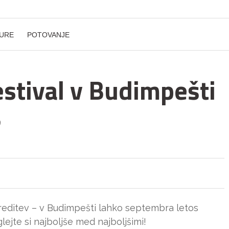
URE
POTOVANJE
estival v Budimpešti
3
reditev – v Budimpešti lahko septembra letos
glejte si najboljše med najboljšimi!