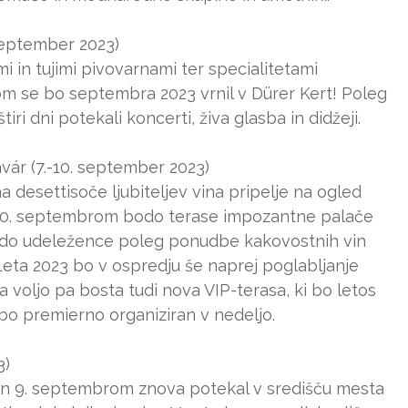
 september 2023)
 in tujimi pivovarnami ter specialitetami
m se bo septembra 2023 vrnil v Dürer Kert! Poleg
i dni potekali koncerti, živa glasba in didžeji.
vár (7.-10. september 2023)
a desettisoče ljubiteljev vina pripelje na ogled
in 10. septembrom bodo terase impozantne palače
odo udeležence poleg ponudbe kakovostnih vin
 Leta 2023 bo v ospredju še naprej poglabljanje
na voljo pa bosta tudi nova VIP-terasa, ki bo letos
i bo premierno organiziran v nedeljo.
3)
 in 9. septembrom znova potekal v središču mesta