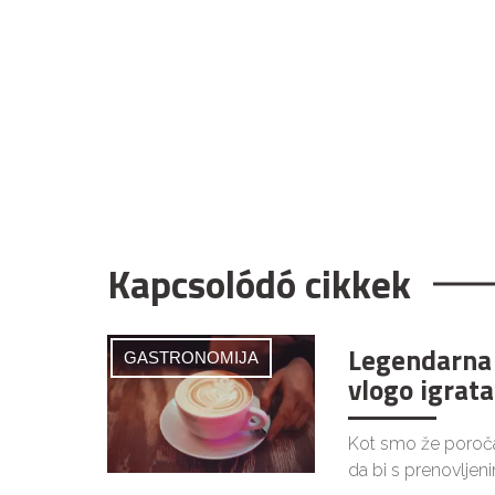
Kapcsolódó cikkek
Legendarna 
GASTRONOMIJA
vlogo igrata
Kot smo že poročal
da bi s prenovljen