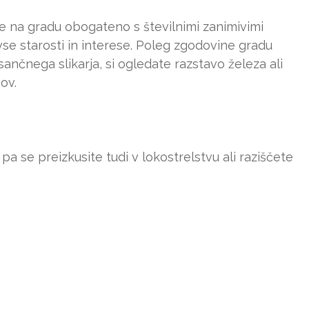
je na gradu obogateno s številnimi zanimivimi
 vse starosti in interese. Poleg zgodovine gradu
sančnega slikarja, si ogledate razstavo železa ali
ov.
a se preizkusite tudi v lokostrelstvu ali raziščete