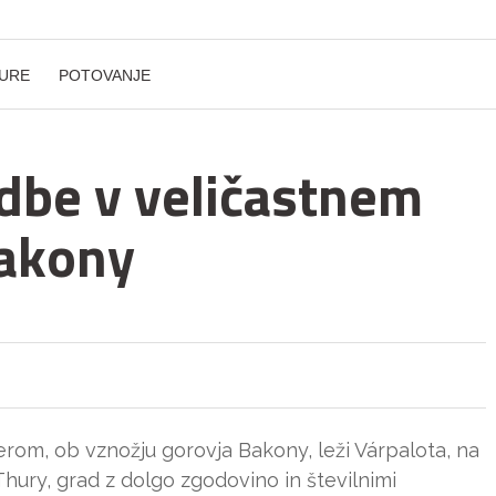
URE
POTOVANJE
dbe v veličastnem
Bakony
rom, ob vznožju gorovja Bakony, leži Várpalota, na
ury, grad z dolgo zgodovino in številnimi