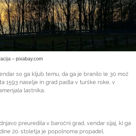
tracija – pixabay.com
vendar so ga kljub temu, da ga je branilo le 30 mož
ta 1593 naselje in grad padla v turške roke, v
amenjala lastnika.
dnjavo preuredila v baročni grad, vendar sijaj, ki ga
redine 20. stoletja je popolnoma propadel.