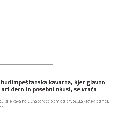
budimpeštanska kavarna, kjer glavno
 art deco in posebni okusi, se vrača
i, si je kavarna Dunapark to pomlad privoščila kratek odmor,
im