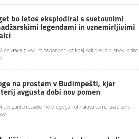
get bo letos eksplodiral s svetovnimi
adžarskimi legendami in vznemirljivimi
alci
26 se vrača z večjim zagonom kot kdaj koli prej: s prenovljenim
i
joge na prostem v Budimpešti, kjer
aterij avgusta dobi nov pomen
ekstravaganten studio nič drugega kot narava sama, zato se v
ajo