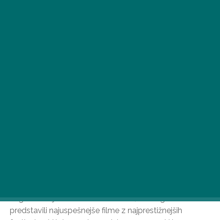
Največji ljubitelji filma že dolgo vedo: če je september,
potem je Miškolc! Mednarodni filmski festival CineFest
Miskolc bo v Miskolcu potekal že devetnajstič, letos pa
se bo prvič začel teden dni prej kot običajno, in sicer 1.
septembra.
Organizatorji so vedno zelo skrbeli, da so gledalcem
predstavili najuspešnejše filme z najprestižnejših