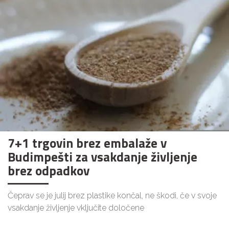
7+1 trgovin brez embalaže v
Budimpešti za vsakdanje življenje
brez odpadkov
Čeprav se je julij brez plastike končal, ne škodi, če v svoje
vsakdanje življenje vključite določene