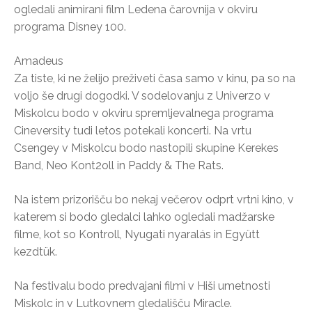
ogledali animirani film Ledena čarovnija v okviru
programa Disney 100.
Amadeus
Za tiste, ki ne želijo preživeti časa samo v kinu, pa so na
voljo še drugi dogodki. V sodelovanju z Univerzo v
Miskolcu bodo v okviru spremljevalnega programa
Cineversity tudi letos potekali koncerti. Na vrtu
Csengey v Miskolcu bodo nastopili skupine Kerekes
Band, Neo Kont2oll in Paddy & The Rats.
Na istem prizorišču bo nekaj večerov odprt vrtni kino, v
katerem si bodo gledalci lahko ogledali madžarske
filme, kot so Kontroll, Nyugati nyaralás in Együtt
kezdtük.
Na festivalu bodo predvajani filmi v Hiši umetnosti
Miskolc in v Lutkovnem gledališču Miracle.