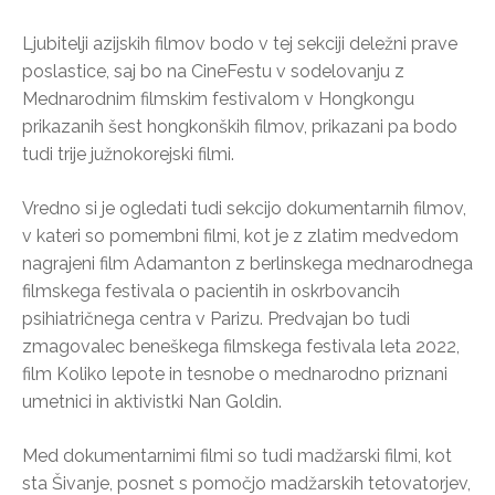
Ljubitelji azijskih filmov bodo v tej sekciji deležni prave
poslastice, saj bo na CineFestu v sodelovanju z
Mednarodnim filmskim festivalom v Hongkongu
prikazanih šest hongkonških filmov, prikazani pa bodo
tudi trije južnokorejski filmi.
Vredno si je ogledati tudi sekcijo dokumentarnih filmov,
v kateri so pomembni filmi, kot je z zlatim medvedom
nagrajeni film Adamanton z berlinskega mednarodnega
filmskega festivala o pacientih in oskrbovancih
psihiatričnega centra v Parizu. Predvajan bo tudi
zmagovalec beneškega filmskega festivala leta 2022,
film Koliko lepote in tesnobe o mednarodno priznani
umetnici in aktivistki Nan Goldin.
Med dokumentarnimi filmi so tudi madžarski filmi, kot
sta Šivanje, posnet s pomočjo madžarskih tetovatorjev,