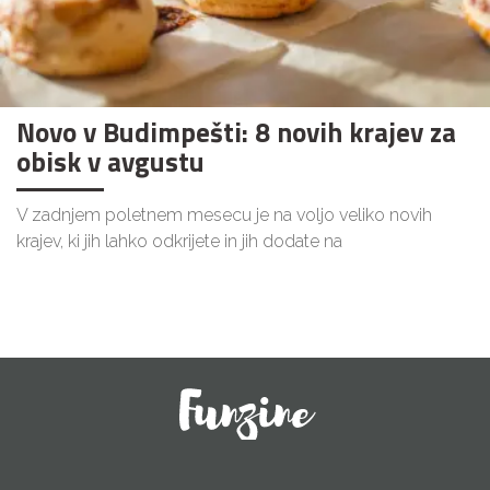
Novo v Budimpešti: 8 novih krajev za
obisk v avgustu
V zadnjem poletnem mesecu je na voljo veliko novih
krajev, ki jih lahko odkrijete in jih dodate na