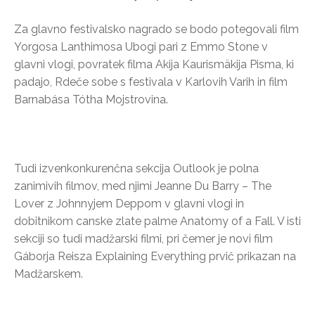
Za glavno festivalsko nagrado se bodo potegovali film
Yorgosa Lanthimosa Ubogi pari z Emmo Stone v
glavni vlogi, povratek filma Akija Kaurismäkija Pisma, ki
padajo, Rdeče sobe s festivala v Karlovih Varih in film
Barnabása Tótha Mojstrovina.
Tudi izvenkonkurenčna sekcija Outlook je polna
zanimivih filmov, med njimi Jeanne Du Barry – The
Lover z Johnnyjem Deppom v glavni vlogi in
dobitnikom canske zlate palme Anatomy of a Fall. V isti
sekciji so tudi madžarski filmi, pri čemer je novi film
Gáborja Reisza Explaining Everything prvič prikazan na
Madžarskem.