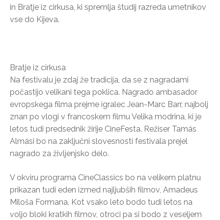
in Bratje iz cirkusa, ki spremlja študij razreda umetnikov
vse do Kijeva.
Bratje iz cirkusa
Na festivalu je zdaj že tradicija, da se z nagradami
počastijo velikani tega poklica. Nagrado ambasador
evropskega filma prejme igralec Jean-Marc Barr, najbolj
znan po vlogi v francoskem filmu Velika modrina, ki je
letos tudi predsednik žirije CineFesta. Režiser Tamás
Almási bo na zaključni slovesnosti festivala prejel
nagrado za življenjsko delo.
V okviru programa CineClassics bo na velikem platnu
prikazan tudi eden izmed najljubših filmov, Amadeus
Miloša Formana. Kot vsako leto bodo tudi letos na
voljo bloki kratkih filmov, otroci pa si bodo z veseljem