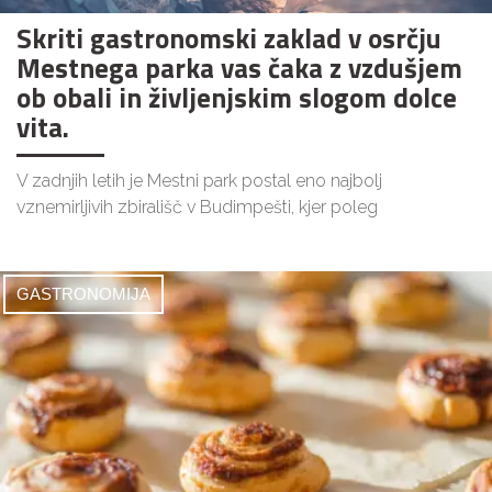
Skriti gastronomski zaklad v osrčju
Mestnega parka vas čaka z vzdušjem
ob obali in življenjskim slogom dolce
vita.
V zadnjih letih je Mestni park postal eno najbolj
vznemirljivih zbirališč v Budimpešti, kjer poleg
GASTRONOMIJA