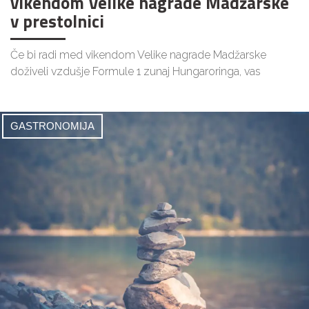
vikendom Velike nagrade Madžarske
v prestolnici
Če bi radi med vikendom Velike nagrade Madžarske
doživeli vzdušje Formule 1 zunaj Hungaroringa, vas
GASTRONOMIJA