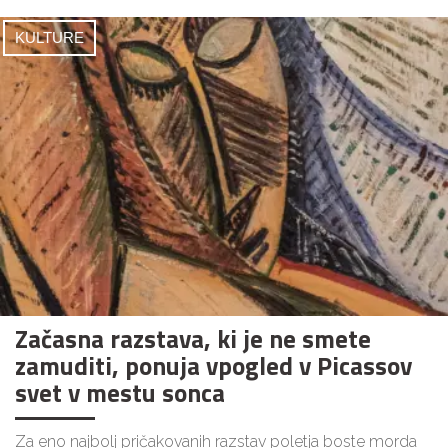
KULTURE
Začasna razstava, ki je ne smete
zamuditi, ponuja vpogled v Picassov
svet v mestu sonca
Za eno najbolj pričakovanih razstav poletja boste morda