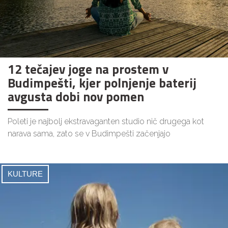
12 tečajev joge na prostem v
Budimpešti, kjer polnjenje baterij
avgusta dobi nov pomen
Poleti je najbolj ekstravaganten studio nič drugega kot
narava sama, zato se v Budimpešti začenjajo
KULTURE