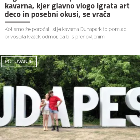
kavarna, kjer glavno vlogo igrata art
deco in posebni okusi, se vrača
Kot smo že poročali, si je kavarna Dunapark to pomlad
privoščila kratek odmor, da bi s prenovljenim
POTOVANJE