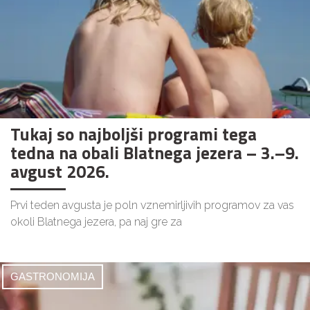
Tukaj so najboljši programi tega
tedna na obali Blatnega jezera – 3.–9.
avgust 2026.
Prvi teden avgusta je poln vznemirljivih programov za vas
okoli Blatnega jezera, pa naj gre za
GASTRONOMIJA