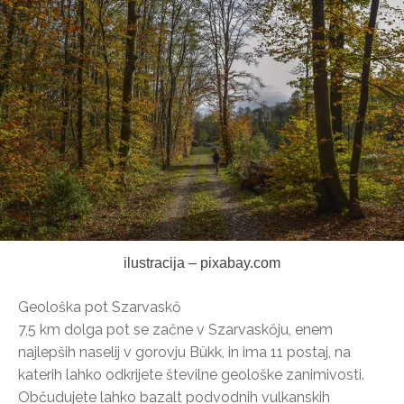
ilustracija – pixabay.com
Geološka pot Szarvaskő
7,5 km dolga pot se začne v Szarvaskőju, enem
najlepših naselij v gorovju Bükk, in ima 11 postaj, na
katerih lahko odkrijete številne geološke zanimivosti.
Občudujete lahko bazalt podvodnih vulkanskih