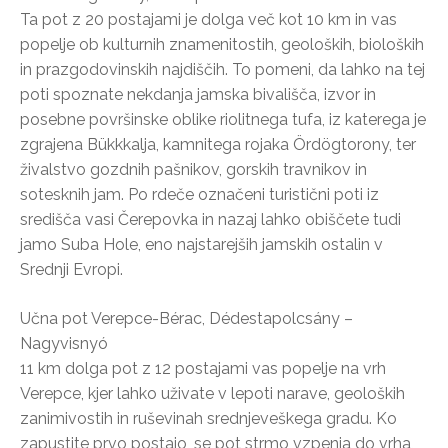
Ta pot z 20 postajami je dolga več kot 10 km in vas
popelje ob kulturnih znamenitostih, geoloških, bioloških
in prazgodovinskih najdiščih. To pomeni, da lahko na tej
poti spoznate nekdanja jamska bivališča, izvor in
posebne površinske oblike riolitnega tufa, iz katerega je
zgrajena Bükkkalja, kamnitega rojaka Ördögtorony, ter
živalstvo gozdnih pašnikov, gorskih travnikov in
sotesknih jam. Po rdeče označeni turistični poti iz
središča vasi Čerepovka in nazaj lahko obiščete tudi
jamo Suba Hole, eno najstarejših jamskih ostalin v
Srednji Evropi.
Učna pot Verepce-Bérac, Dédestapolcsány –
Nagyvisnyó
11 km dolga pot z 12 postajami vas popelje na vrh
Verepce, kjer lahko uživate v lepoti narave, geoloških
zanimivostih in ruševinah srednjeveškega gradu. Ko
zapustite prvo postajo, se pot strmo vzpenja do vrha,