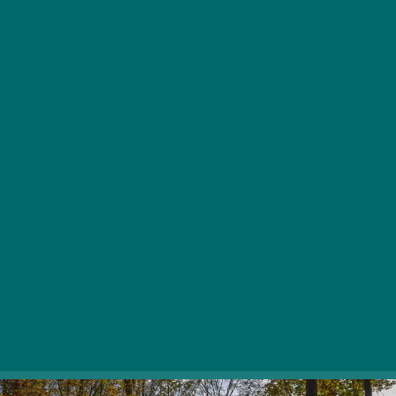
Najvišje povprečno nadmorsko višinsko gorstvo naše
države bi lahko imenovali “greben gora”, saj se v regiji
Bükk nahaja največ jam, največ sklenjenih gozdnih
površin in največ izvirov. Zato so učne poti narodnega
parka Bükk polne doživetij, zanimivosti, geološke in
kulturne zgodovine ter slikovitih panoramskih točk.