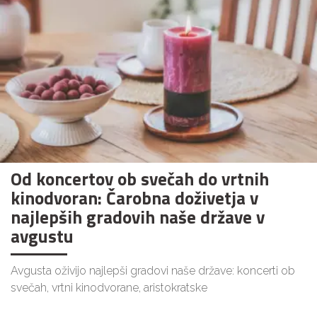
Od koncertov ob svečah do vrtnih
kinodvoran: Čarobna doživetja v
najlepših gradovih naše države v
avgustu
Avgusta oživijo najlepši gradovi naše države: koncerti ob
svečah, vrtni kinodvorane, aristokratske