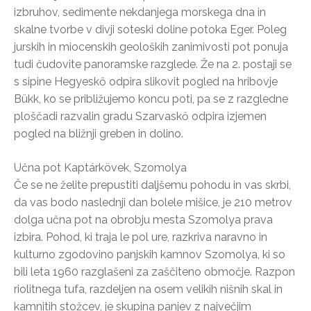
izbruhov, sedimente nekdanjega morskega dna in
skalne tvorbe v divji soteski doline potoka Eger. Poleg
jurskih in miocenskih geoloških zanimivosti pot ponuja
tudi čudovite panoramske razglede. Že na 2. postaji se
s sipine Hegyeskő odpira slikovit pogled na hribovje
Bükk, ko se približujemo koncu poti, pa se z razgledne
ploščadi razvalin gradu Szarvaskő odpira izjemen
pogled na bližnji greben in dolino.
Učna pot Kaptárkövek, Szomolya
Če se ne želite prepustiti daljšemu pohodu in vas skrbi,
da vas bodo naslednji dan bolele mišice, je 210 metrov
dolga učna pot na obrobju mesta Szomolya prava
izbira. Pohod, ki traja le pol ure, razkriva naravno in
kulturno zgodovino panjskih kamnov Szomolya, ki so
bili leta 1960 razglašeni za zaščiteno območje. Razpon
riolitnega tufa, razdeljen na osem velikih nišnih skal in
kamnitih stožcev, je skupina panjev z največjim