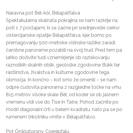
Naravna pot Bél-kői, Bélapátfalva
Spektakularna skalnata pokrajina se nam razkrije na
poti s 7 postajami, ki se začne pri srednjeveški cerkvi
cistercijanske opatije Bélapátfalva, kjer bomo po
premagovanju 500-metrske višinske razlike zaradi
čarobne panorame pozabili na svoj trud. Pred tem pa
lahko doživite tudi vznemirjenje ob raziskovanju
raznolikih skalnih oblik, geološke zgodovine Bükk ter
rastlinstva, živalstva in kulturne zgodovine tega
območja. In končno – kot smo že omenili – se nam
odpre čudovita panorama z razgledne točke na vrhu
815 metrov visoke skale Bél, od koder se ob jasnem
vremenu vidi vse do Tise in Tatre. Pohod začnite po
modri diagonalni črti v belem kvadratu, nato pa se po
rumenem trikotniku vrnite v Bélapátfalvo.
Pot Ördögtorony, Cserépfalu