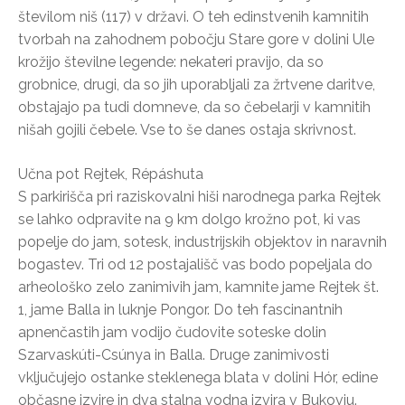
številom niš (117) v državi. O teh edinstvenih kamnitih
tvorbah na zahodnem pobočju Stare gore v dolini Ule
krožijo številne legende: nekateri pravijo, da so
grobnice, drugi, da so jih uporabljali za žrtvene daritve,
obstajajo pa tudi domneve, da so čebelarji v kamnitih
nišah gojili čebele. Vse to še danes ostaja skrivnost.
Učna pot Rejtek, Répáshuta
S parkirišča pri raziskovalni hiši narodnega parka Rejtek
se lahko odpravite na 9 km dolgo krožno pot, ki vas
popelje do jam, sotesk, industrijskih objektov in naravnih
bogastev. Tri od 12 postajališč vas bodo popeljala do
arheološko zelo zanimivih jam, kamnite jame Rejtek št.
1, jame Balla in luknje Pongor. Do teh fascinantnih
apnenčastih jam vodijo čudovite soteske dolin
Szarvaskúti-Csúnya in Balla. Druge zanimivosti
vključujejo ostanke steklenega blata v dolini Hór, edine
občasne izvire in dva stalna vodna izvira v Bukovju.