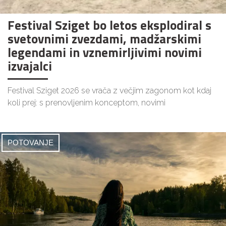
Festival Sziget bo letos eksplodiral s
svetovnimi zvezdami, madžarskimi
legendami in vznemirljivimi novimi
izvajalci
Festival Sziget 2026 se vrača z večjim zagonom kot kdaj
koli prej: s prenovljenim konceptom, novimi
POTOVANJE