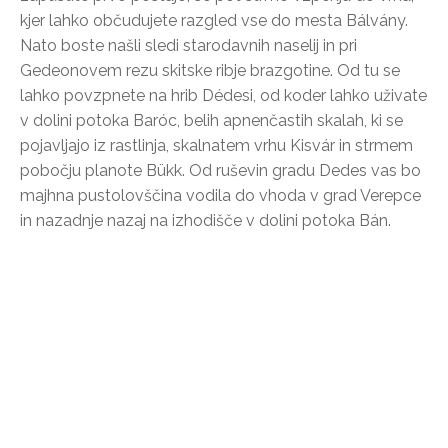
kjer lahko občudujete razgled vse do mesta Bálvány.
Nato boste našli sledi starodavnih naselij in pri
Gedeonovem rezu skitske ribje brazgotine. Od tu se
lahko povzpnete na hrib Dédesi, od koder lahko uživate
v dolini potoka Baróc, belih apnenčastih skalah, ki se
pojavljajo iz rastlinja, skalnatem vrhu Kisvár in strmem
pobočju planote Bükk. Od ruševin gradu Dedes vas bo
majhna pustolovščina vodila do vhoda v grad Verepce
in nazadnje nazaj na izhodišče v dolini potoka Bán.