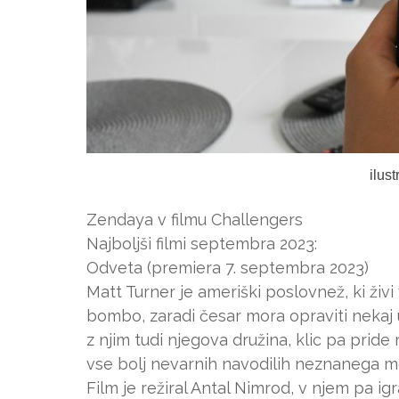
ilus
Zendaya v filmu Challengers
Najboljši filmi septembra 2023:
Odveta (premiera 7. septembra 2023)
Matt Turner je ameriški poslovnež, ki živ
bombo, zaradi česar mora opraviti nekaj 
z njim tudi njegova družina, klic pa pride
vse bolj nevarnih navodilih neznanega mo
Film je režiral Antal Nimrod, v njem pa i