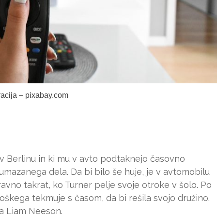
tracija – pixabay.com
i v Berlinu in ki mu v avto podtaknejo časovno
umazanega dela. Da bi bilo še huje, je v avtomobilu
 ravno takrat, ko Turner pelje svoje otroke v šolo. Po
škega tekmuje s časom, da bi rešila svojo družino.
gra Liam Neeson.