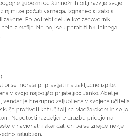
gojne ljubezni do štirinožnih bitij razvije svoje
z njimi se počuti varnega. Izgnanec si zato s
i zakone. Po potrebi deluje kot zagovornik
 celo z mafijo. Ne boji se uporabiti brutalnega
.
)
 bi se morala pripravljati na zaključne izpite,
na v svojo najboljšo prijateljico Janko. Ábel je
it, vendar je brezupno zaljubljena v svojega učitelja
kuša preživeti kot učitelj na Madžarskem in se je
om. Napetosti razdeljene družbe pridejo na
raste v nacionalni škandal, on pa se znajde nekje
edno zaljubljen.