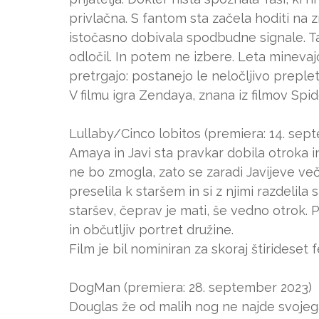
privlačna. S fantom sta začela hoditi na 
istočasno dobivala spodbudne signale. Ta
odločil. In potem ne izbere. Leta minevaj
pretrgajo: postanejo le neločljivo preple
V filmu igra Zendaya, znana iz filmov Spi
Lullaby/Cinco lobitos (premiera: 14. sep
Amaya in Javi sta pravkar dobila otroka i
ne bo zmogla, zato se zaradi Javijeve ve
preselila k staršem in si z njimi razdelila 
staršev, čeprav je mati, še vedno otrok. P
in občutljiv portret družine.
Film je bil nominiran za skoraj štirideset f
DogMan (premiera: 28. september 2023)
Douglas že od malih nog ne najde svojeg