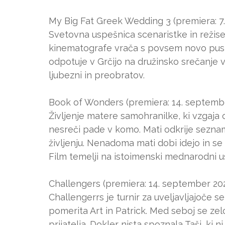
My Big Fat Greek Wedding 3 (premiera: 7
Svetovna uspešnica scenaristke in režis
kinematografe vrača s povsem novo pustol
odpotuje v Grčijo na družinsko srečanje 
ljubezni in preobratov.
Book of Wonders (premiera: 14. septemb
Življenje matere samohranilke, ki vzgaja 
nesreči pade v komo. Mati odkrije seznam s
življenju. Nenadoma mati dobi idejo in se 
Film temelji na istoimenski mednarodni u
Challengers (premiera: 14. september 20
Challengerrs je turnir za uveljavljajoče 
pomerita Art in Patrick. Med seboj se zelo
prijatelja. Dokler nista spoznala Taši, ki n