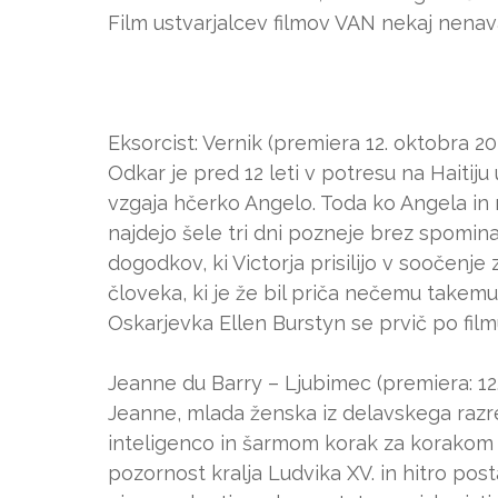
Film ustvarjalcev filmov VAN nekaj nenav
Eksorcist: Vernik (premiera 12. oktobra 20
Odkar je pred 12 leti v potresu na Haitij
vzgaja hčerko Angelo. Toda ko Angela in nj
najdejo šele tri dni pozneje brez spomina 
dogodkov, ki Victorja prisilijo v soočenje
človeka, ki je že bil priča nečemu takemu
Oskarjevka Ellen Burstyn se prvič po film
Jeanne du Barry – Ljubimec (premiera: 12
Jeanne, mlada ženska iz delavskega razred
inteligenco in šarmom korak za korakom v
pozornost kralja Ludvika XV. in hitro post