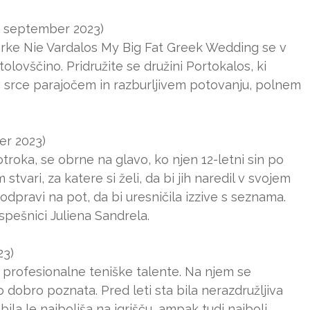
. september 2023)
erke Nie Vardalos My Big Fat Greek Wedding se v
ovščino. Pridružite se družini Portokalos, ki
v srce parajočem in razburljivem potovanju, polnem
er 2023)
otroka, se obrne na glavo, ko njen 12-letni sin po
tvari, za katere si želi, da bi jih naredil v svojem
odpravi na pot, da bi uresničila izzive s seznama.
spešnici Juliena Sandrela.
23)
se profesionalne teniške talente. Na njem se
 dobro poznata. Pred leti sta bila nerazdružljiva
i bila le najboljša na igrišču, ampak tudi najbolj