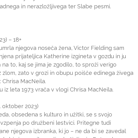
adnega in nerazložljivega ter Slabe pesmi.
23) – 18+
u umrla njegova noseča žena, Victor Fielding sam
ena prijateljica Katherine izgineta v gozdu in ju
na to, kaj se jima je zgodilo, to sproži verigo
 z zlom, zato v grozi in obupu poišče edinega živega
: Chrisa MacNeila.
u iz leta 1973 vrača v vlogi Chrisa MacNeila.
. oktober 2023)
a, obsedena s kulturo in užitki, se s svojo
zpenja po družbeni lestvici. Pritegne tudi
ane njegova izbranka, ki jo – ne da bi se zavedal