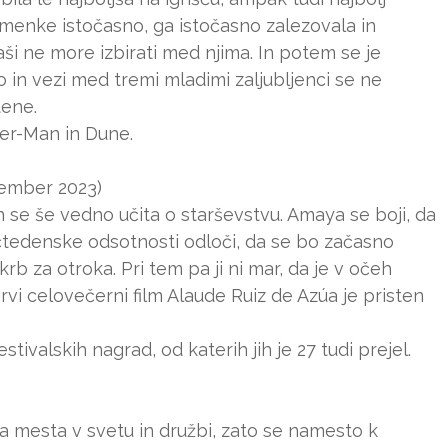
zmenke istočasno, ga istočasno zalezovala in
ši ne more izbirati med njima. In potem se je
o in vezi med tremi mladimi zaljubljenci se ne
tene.
der-Man in Dune.
tember 2023)
n se še vedno učita o starševstvu. Amaya se boji, da
čtedenske odsotnosti odloči, da se bo začasno
skrb za otroka. Pri tem pa ji ni mar, da je v očeh
rvi celovečerni film Alaude Ruiz de Azúa je pristen
estivalskih nagrad, od katerih jih je 27 tudi prejel.
a mesta v svetu in družbi, zato se namesto k