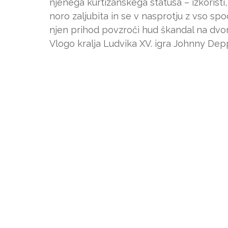
njenega kurtizanskega statusa – izkoristi,
noro zaljubita in se v nasprotju z vso spo
njen prihod povzroči hud škandal na dvor
Vlogo kralja Ludvika XV. igra Johnny Dep