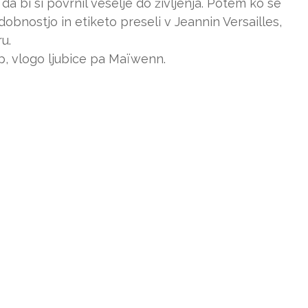
 da bi si povrnil veselje do življenja. Potem ko se
dobnostjo in etiketo preseli v Jeannin Versailles,
u.
p, vlogo ljubice pa Maïwenn.