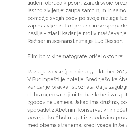
ljudem obrača k psom. Zaradi svoje brezpo
lastno življenje: zaupa samo njim in samo 
pomočjo svojih psov po svoje razlaga tud
zapostavljenih, kot je sam, in se spopade
nasilja – zlasti kadar je motiv maščevanje
Režiser in scenarist filma je Luc Besson.
Film bo v kinematografe prišel oktobra:
Razlaga za vse (premiera: 5. oktober 2023
V Budimpešti je poletje. Srednješolka Ábel
vendar je pravkar spoznala, da je zaljublje
dobra učenka in ji ni treba skrbeti za izp
zgodovine Jamesa. Jakab ima družino, pos
spopadel z Ábelinim konservativnim očet
površje, ko Ábelin izpit iz zgodovine pre
med obema stranema, sredi vsega in še v