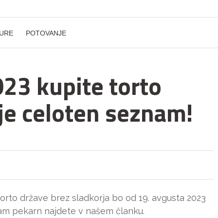
URE
POTOVANJE
023 kupite torto
 je celoten seznam!
orto države brez sladkorja bo od 19. avgusta 2023
nam pekarn najdete v našem članku.