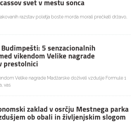
icassov svet v mestu sonca
čakovanih razstav poletja boste morda morali prečkati državo,
v Budimpešti: 5 senzacionalnih
med vikendom Velike nagrade
 prestolnici
kendom Velike nagrade Madžarske doživeli vzdušje Formule 1
, vas
ronomski zaklad v osrčju Mestnega parka
zdušjem ob obali in življenjskim slogom