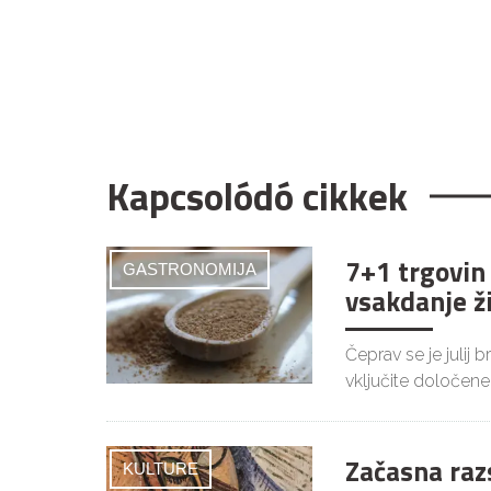
Kapcsolódó cikkek
7+1 trgovin
GASTRONOMIJA
vsakdanje ž
Čeprav se je julij 
vključite določene
Začasna raz
KULTURE