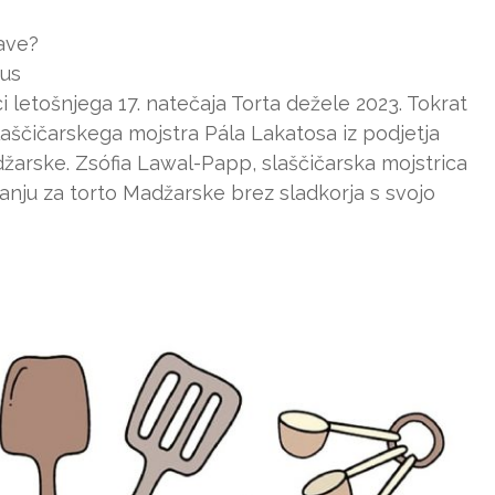
žave?
tus
i letošnjega 17. natečaja Torta dežele 2023. Tokrat
aščičarskega mojstra Pála Lakatosa iz podjetja
džarske. Zsófia Lawal-Papp, slaščičarska mojstrica
anju za torto Madžarske brez sladkorja s svojo