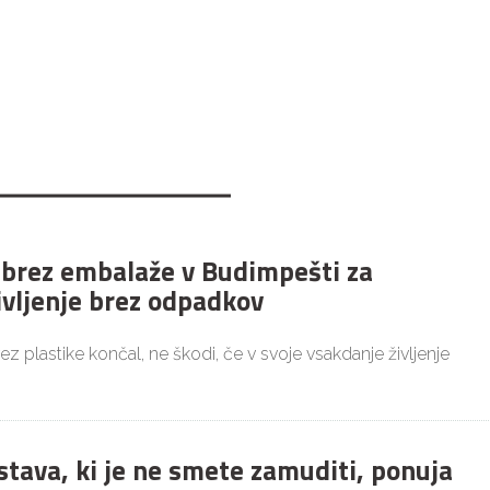
 brez embalaže v Budimpešti za
ivljenje brez odpadkov
brez plastike končal, ne škodi, če v svoje vsakdanje življenje
stava, ki je ne smete zamuditi, ponuja