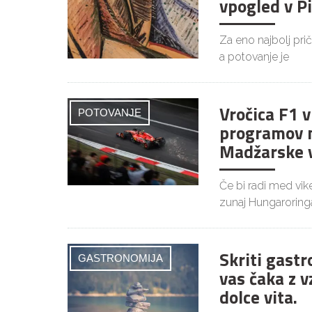
vpogled v P
Za eno najbolj pri
a potovanje je
Vročica F1 
POTOVANJE
programov 
Madžarske v
Če bi radi med vi
zunaj Hungaroringa
Skriti gast
GASTRONOMIJA
vas čaka z v
dolce vita.