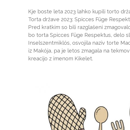
Kje boste leta 2023 lahko kupili torto dr
Torta države 2023: Spicces Füge Respek
Pred kratkim so bili razglašeni zmagovalc
bo torta Spicces Füge Respektus, delo sl
Inselszentmiklós, osvojila naziv torte Ma
iz Makója, pa je letos zmagala na tekmov
kreacijo z imenom Kikelet.