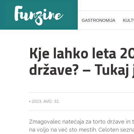
GASTRONOMIJA
KULT
Kje lahko leta 2
države? – Tukaj
•
2023. AVG. 31.
Zmagovalec natečaja za torto države in t
na voljo na več sto mestih. Celoten sez