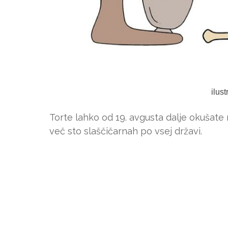
ilus
Torte lahko od 19. avgusta dalje okušate 
več sto slaščičarnah po vsej državi.