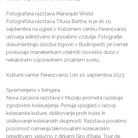
Fotografska razstava Manequin World
Fotografska razstava Tituša Bartha, ki je do 10.
septembra na ogled v Kulturnem centru Ferencváros,
ustvarja edinstveno in posebno vzdušje. Fotografije
dokumentirajo izložbe trgovin v Budimpešti, pri čemer
poskušajo manekenkam vdahniti človeško dušo v
nekakšnem vzporednem zrcalnem svetu.
Kulturni center Ferencváros | do 10. septembra 2023
Spremenjeno v bringera
Nova začasna razstava v Muzeju prometa raziskuje
zgodovino kolesarjenja. Ponuja vpogled v razvoj
kolesarske kulture, oblikovanje prvih koles in
oblikovanje kolesarskih skupnosti. Razstava posebno
pozornost namenja tekmovalnim kolesarskim
prireditvam, vključno z dirkami Giro d’Italia, Tour de