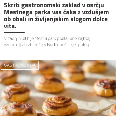
Skriti gastronomski zaklad v osrčju
Mestnega parka vas čaka z vzdušjem
ob obali in življenjskim slogom dolce
vita.
V zadnjih letih je Mestni park postal eno najbolj
vznemirljivih zbirališč v Budimpešti, kjer poleg
GASTRONOMIJA