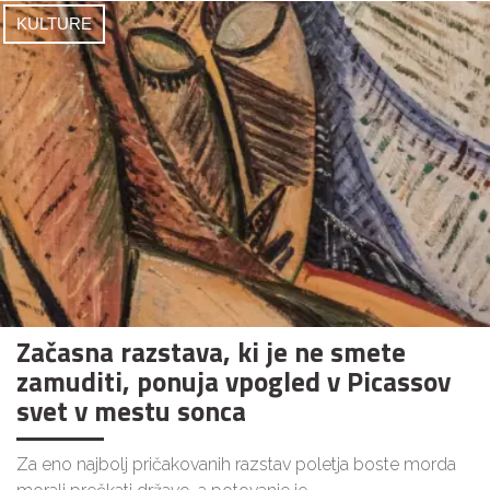
KULTURE
Začasna razstava, ki je ne smete
zamuditi, ponuja vpogled v Picassov
svet v mestu sonca
Za eno najbolj pričakovanih razstav poletja boste morda