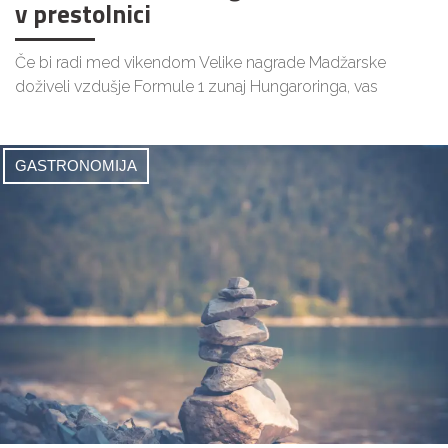
v prestolnici
Če bi radi med vikendom Velike nagrade Madžarske
doživeli vzdušje Formule 1 zunaj Hungaroringa, vas
GASTRONOMIJA