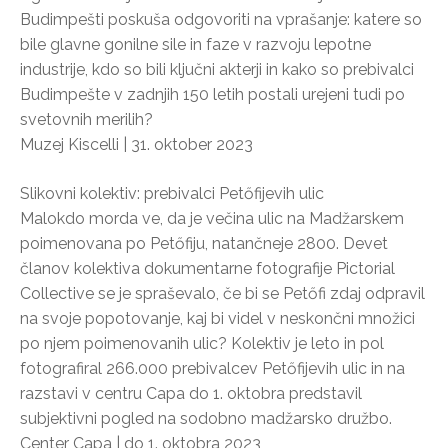
Budimpešti poskuša odgovoriti na vprašanje: katere so
bile glavne gonilne sile in faze v razvoju lepotne
industrije, kdo so bili ključni akterji in kako so prebivalci
Budimpešte v zadnjih 150 letih postali urejeni tudi po
svetovnih merilih?
Muzej Kiscelli | 31. oktober 2023
Slikovni kolektiv: prebivalci Petőfijevih ulic
Malokdo morda ve, da je večina ulic na Madžarskem
poimenovana po Petőfiju, natančneje 2800. Devet
članov kolektiva dokumentarne fotografije Pictorial
Collective se je spraševalo, če bi se Petőfi zdaj odpravil
na svoje popotovanje, kaj bi videl v neskončni množici
po njem poimenovanih ulic? Kolektiv je leto in pol
fotografiral 266.000 prebivalcev Petőfijevih ulic in na
razstavi v centru Capa do 1. oktobra predstavil
subjektivni pogled na sodobno madžarsko družbo.
Center Capa | do 1. oktobra 2023