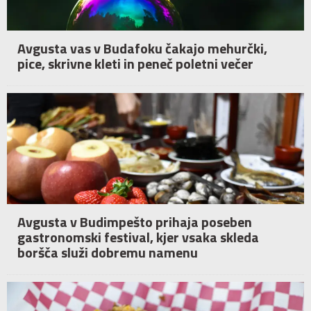
Avgusta vas v Budafoku čakajo mehurčki,
pice, skrivne kleti in peneč poletni večer
Avgusta v Budimpešto prihaja poseben
gastronomski festival, kjer vsaka skleda
boršča služi dobremu namenu