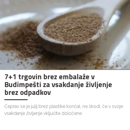
7+1 trgovin brez embalaže v
Budimpešti za vsakdanje življenje
brez odpadkov
Čeprav se je julij brez plastike končal, ne škodi, če v svoje
vsakdanje življenje vključite določene