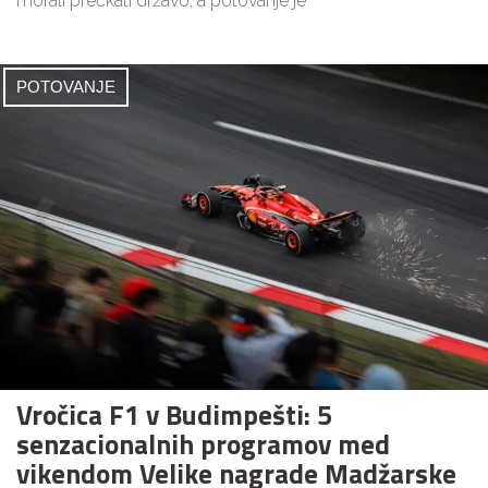
morali prečkati državo, a potovanje je
POTOVANJE
Vročica F1 v Budimpešti: 5
senzacionalnih programov med
vikendom Velike nagrade Madžarske