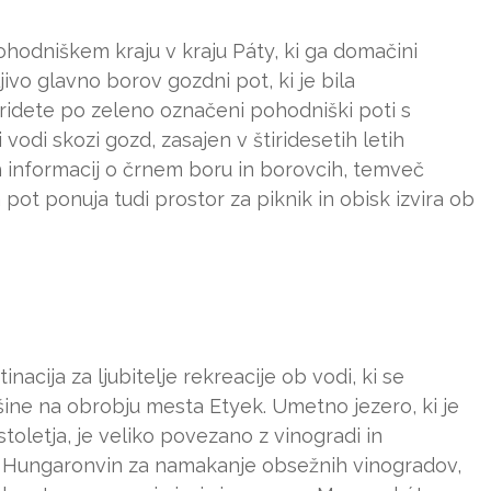
ohodniškem kraju v kraju Páty, ki ga domačini
ivo glavno borov gozdni pot, ki je bila
pridete po zeleno označeni pohodniški poti s
 vodi skozi gozd, zasajen v štiridesetih letih
ih informacij o črnem boru in borovcih, temveč
pot ponuja tudi prostor za piknik in obisk izvira ob
nacija za ljubitelje rekreacije ob vodi, ki se
ršine na obrobju mesta Etyek. Umetno jezero, ki je
toletja, je veliko povezano z vinogradi in
aril Hungaronvin za namakanje obsežnih vinogradov,