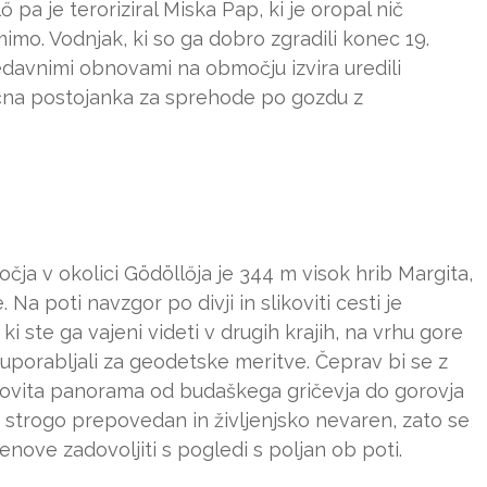
a je teroriziral Miska Pap, ki je oropal nič
i mimo. Vodnjak, ki so ga dobro zgradili konec 19.
 nedavnimi obnovami na območju izvira uredili
dlična postojanka za sprehode po gozdu z
čja v okolici Gödöllőja je 344 m visok hrib Margita,
 Na poti navzgor po divji in slikoviti cesti je
 ste ga vajeni videti v drugih krajih, na vrhu gore
 uporabljali za geodetske meritve. Čeprav bi se z
dovita panorama od budaškega gričevja do gorovja
p strogo prepovedan in življenjsko nevaren, zato se
ove zadovoljiti s pogledi s poljan ob poti.