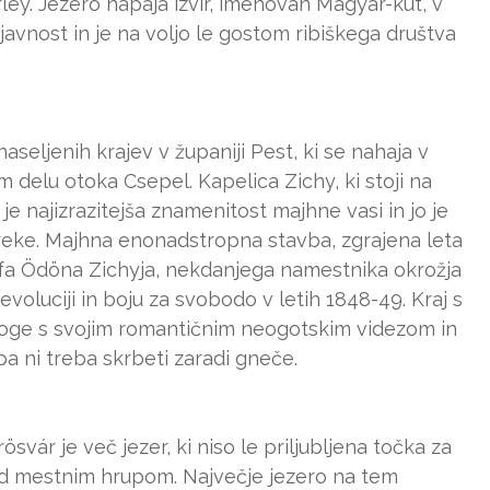
ley. Jezero napaja izvir, imenovan Magyar-kút, v
javnost in je na voljo le gostom ribiškega društva
aseljenih krajev v županiji Pest, ki se nahaja v
 delu otoka Csepel. Kapelica Zichy, ki stoji na
e najizrazitejša znamenitost majhne vasi in jo je
 reke. Majhna enonadstropna stavba, zgrajena leta
rofa Ödöna Zichyja, nekdanjega namestnika okrožja
evoluciji in boju za svobodo v letih 1848-49. Kraj s
noge s svojim romantičnim neogotskim videzom in
pa ni treba skrbeti zaradi gneče.
vár je več jezer, ki niso le priljubljena točka za
red mestnim hrupom. Največje jezero na tem