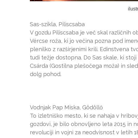
ilus
Sas-szikla, Piliscsaba
V gozdu Piliscsaba je več skal različnih o
Vércse roža, ki jo večina pozna pod imeno
plenilko z razširjenimi krili. Edinstvena t
tudi težje dostopna. Do Sas skale, ki stoji
Csárda (Gostilna plešočega moža) in sled
dolg pohod.
Vodnjak Pap Miska, Gödöllő
To izletniško mesto, ki se nahaja v hribo
gozdovi, je bilo obnovljeno leta 2015 in n
revoluciji in vojni za neodvisnost v letih