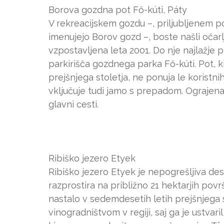
Borova gozdna pot Fő-kúti, Páty
V rekreacijskem gozdu –, priljubljenem p
imenujejo Borov gozd –, boste našli očarlj
vzpostavljena leta 2001. Do nje najlažje 
parkirišča gozdnega parka Fő-kúti. Pot, ki
prejšnjega stoletja, ne ponuja le koristn
vključuje tudi jamo s prepadom. Ograjena 
glavni cesti.
Ribiško jezero Etyek
Ribiško jezero Etyek je nepogrešljiva desti
razprostira na približno 21 hektarjih pov
nastalo v sedemdesetih letih prejšnjega s
vinogradništvom v regiji, saj ga je ustv