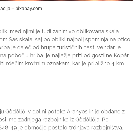
tracija – pixabay.com
blik, med njimi je tudi zanimivo oblikovana skala
m Sas skala, saj po obliki najbolj spominja na ptico
vorba je daleč od hrupa turističnih cest, vendar je
 na pobočju hriba, je najlažje priti od gostilne Kopár
iti rdečim krožnim oznakam, kar je približno 4 km
vju Gödöllő, v dolini potoka Aranyos in je obdano z
osi ime zadnjega razbojnika iz Gödöllőja. Po
 1848-49 je območje postalo trdnjava razbojništva,