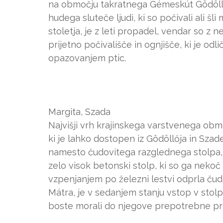
na območju takratnega Gémeskút Gödöllő p
hudega sluteče ljudi, ki so počivali ali šl
stoletja, je z leti propadel, vendar so z
prijetno počivališče in ognjišče, ki je o
opazovanjem ptic.
Margita, Szada
Najvišji vrh krajinskega varstvenega obmo
ki je lahko dostopen iz Gödöllőja in Szade.
namesto čudovitega razglednega stolpa, ki
zelo visok betonski stolp, ki so ga nekoč
vzpenjanjem po železni lestvi odprla ču
Mátra, je v sedanjem stanju vstop v stol
boste morali do njegove prepotrebne pren