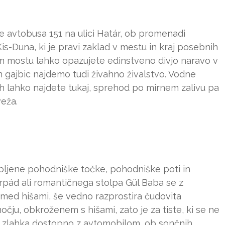
e avtobusa 151 na ulici Határ, ob promenadi
 Kis-Duna, ki je pravi zaklad v mestu in kraj posebnih
m mostu lahko opazujete edinstveno divjo naravo v
 in gajbic najdemo tudi živahno živalstvo. Vodne
 jih lahko najdete tukaj, sprehod po mirnem zalivu pa
eža.
jubljene pohodniške točke, pohodniške poti in
Árpád ali romantičnega stolpa Gül Baba se z
a med hišami, še vedno razprostira čudovita
ju, obkroženem s hišami, zato je za tiste, ki se ne
h, zlahka dostopno z avtomobilom, ob sončnih