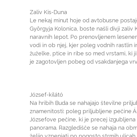
Zaliv Kis-Duna
Le nekaj minut hoje od avtobusne postaj
Györgyja Kolonica, boste našli divji zaliv
naravnih lepot. Po prenovljenem lesene
vodi in ob njej, kjer poleg vodnih rastlin
žuželke, ptice in ribe so med vrstami, ki
je zagotovljen pobeg od vsakdanjega vrv
József-kilátó
Na hribih Buda se nahajajo številne pril
znamenitosti: poleg priljubljene pečine 
Józsefove pečine, ki je precej izgubljen
panorama. Razgledišče se nahaja na območ
želijo vzpenjati po pogosto strmih ulica