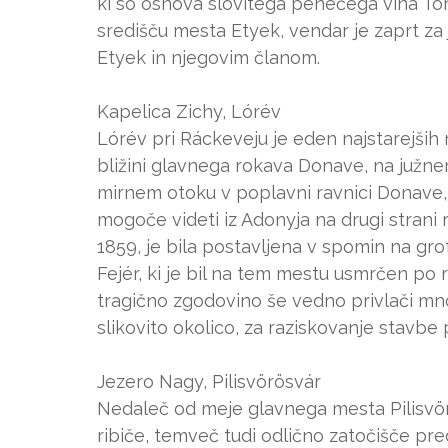
ki so osnova slovitega penečega vina Tör
središču mesta Etyek, vendar je zaprt za 
Etyek in njegovim članom.
Kapelica Zichy, Lórév
Lórév pri Ráckeveju je eden najstarejših n
bližini glavnega rokava Donave, na južnem
mirnem otoku v poplavni ravnici Donave, j
mogoče videti iz Adonyja na drugi strani
1859, je bila postavljena v spomin na g
Fejér, ki je bil na tem mestu usmrčen po r
tragično zgodovino še vedno privlači m
slikovito okolico, za raziskovanje stavbe 
Jezero Nagy, Pilisvörösvár
Nedaleč od meje glavnega mesta Pilisvörös
ribiče, temveč tudi odlično zatočišče p