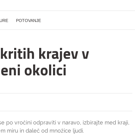
URE
POTOVANJE
kritih krajev v
eni okolici
se po vročini odpraviti v naravo, izbirajte med kraji,
em miru in daleč od množice ljudi.