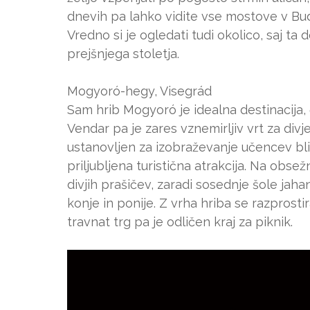
dnevih pa lahko vidite vse mostove v Bu
Vredno si je ogledati tudi okolico, saj ta 
prejšnjega stoletja.
Mogyoró-hegy, Visegrád
Sam hrib Mogyoró je idealna destinacija, 
Vendar pa je zares vznemirljiv vrt za divje ž
ustanovljen za izobraževanje učencev bliž
priljubljena turistična atrakcija. Na obse
divjih prašičev, zaradi sosednje šole jah
konje in ponije. Z vrha hriba se razprosti
travnat trg pa je odličen kraj za piknik.