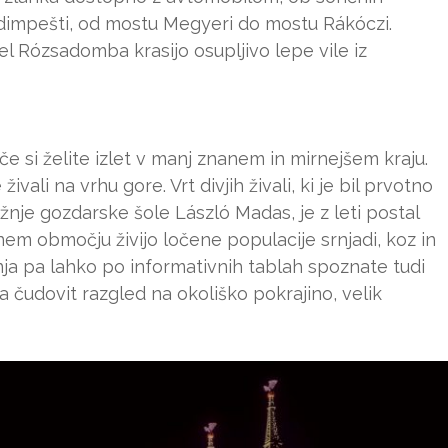
dimpešti, od mostu Megyeri do mostu Rákóczi.
del Rózsadomba krasijo osupljivo lepe vile iz
če si želite izlet v manj znanem in mirnejšem kraju.
ivali na vrhu gore. Vrt divjih živali, ki je bil prvotno
nje gozdarske šole László Madas, je z leti postal
žnem območju živijo ločene populacije srnjadi, koz in
anja pa lahko po informativnih tablah spoznate tudi
ra čudovit razgled na okoliško pokrajino, velik