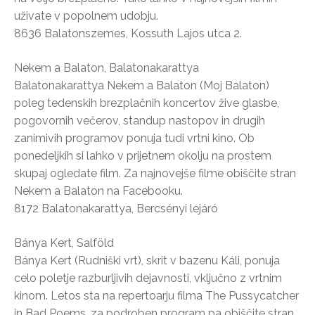
uživate v popolnem udobju.
8636 Balatonszemes, Kossuth Lajos utca 2.
Nekem a Balaton, Balatonakarattya
Balatonakarattya Nekem a Balaton (Moj Balaton)
poleg tedenskih brezplačnih koncertov žive glasbe,
pogovornih večerov, standup nastopov in drugih
zanimivih programov ponuja tudi vrtni kino. Ob
ponedeljkih si lahko v prijetnem okolju na prostem
skupaj ogledate film. Za najnovejše filme obiščite stran
Nekem a Balaton na Facebooku.
8172 Balatonakarattya, Bercsényi lejáró
Bánya Kert, Salföld
Bánya Kert (Rudniški vrt), skrit v bazenu Káli, ponuja
celo poletje razburljivih dejavnosti, vključno z vrtnim
kinom. Letos sta na repertoarju filma The Pussycatcher
in Bad Poems, za podroben program pa obiščite stran