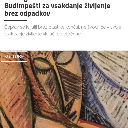
Budimpešti za vsakdanje življenje
brez odpadkov
Čeprav se je julij brez plastike končal, ne škodi, če v svoje
vsakdanje življenje vključite določene
KULTURE