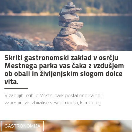
Skriti gastronomski zaklad v osrčju
Mestnega parka vas čaka z vzdušjem
ob obali in življenjskim slogom dolce
vita.
V zadnjih letih je Mestni park postal eno najbolj
vznemirljivih zbirališč v Budimpešti, kjer poleg
GASTRONOMIJA