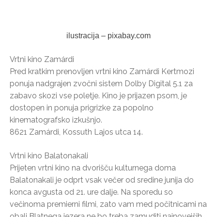
ilustracija – pixabay.com
Vrtni kino Zamárdi
Pred kratkim prenovljen vrtni kino Zamárdi Kertmozi
ponuja nadgrajen zvočni sistem Dolby Digital 5.1 za
zabavo skozi vse poletje. Kino je prijazen psom, je
dostopen in ponuja prigrizke za popolno
kinematografsko izkušnjo.
8621 Zamárdi, Kossuth Lajos utca 14.
Vrtni kino Balatonakali
Prijeten vrtni kino na dvorišču kulturnega doma
Balatonakali je odprt vsak večer od sredine junija do
konca avgusta od 21. ure dalje. Na sporedu so
večinoma premierni filmi, zato vam med počitnicami na
obali Blatnega jezera ne bo treba zamuditi najnovejših