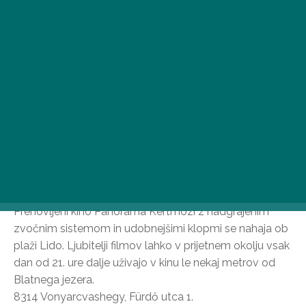
čakajo tudi letos, zato se odločite!
Vrtni kino Fövenyes, Balatonudvari
V vrtnem kinu v retro slogu v osamljeni majhni ulici v
Fövenyesu vas čakajo svež popcorn, hladne osvežilne
pijače in topla dobrodošlica. Na repertoarju so
najnovejši filmi iz kinematografskih kompleksov, s
posebnim poudarkom na zanimivih animiranih filmih za
najmlajše in celo na otroških koncertih.
8242 Balatonudvari, Mozi utca 1.
Vrtni kino Panoráma Kertmozi, Vonyarcvashegy
Prenovljeni kino Panoráma Kertmozi z nadgrajenim
zvočnim sistemom in udobnejšimi klopmi se nahaja ob
plaži Lido. Ljubitelji filmov lahko v prijetnem okolju vsak
dan od 21. ure dalje uživajo v kinu le nekaj metrov od
Blatnega jezera.
8314 Vonyarcvashegy, Fürdő utca 1.