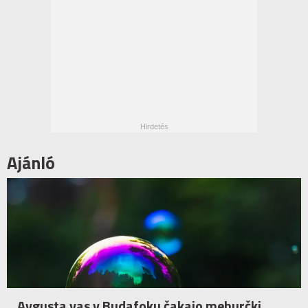
Ajánló
Avgusta vas v Budafoku čakajo mehurčki,