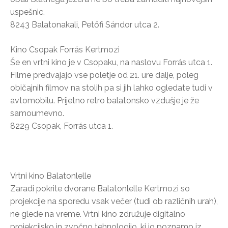
uspešnic.
8243 Balatonakali, Petőfi Sándor utca 2.
Kino Csopak Forrás Kertmozi
Še en vrtni kino je v Csopaku, na naslovu Forrás utca 1.
Filme predvajajo vse poletje od 21. ure dalje, poleg
običajnih filmov na stolih pa si jih lahko ogledate tudi v
avtomobilu. Prijetno retro balatonsko vzdušje je že
samoumevno.
8229 Csopak, Forrás utca 1.
Vrtni kino Balatonlelle
Zaradi pokrite dvorane Balatonlelle Kertmozi so
projekcije na sporedu vsak večer (tudi ob različnih urah),
ne glede na vreme. Vrtni kino združuje digitalno
projekcijsko in zvočno tehnologijo, ki jo poznamo iz