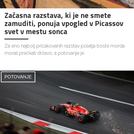
Začasna razstava, ki je ne smete
zamuditi, ponuja vpogled v Picassov
svet v mestu sonca
Za eno najbolj pričakovanih razstav poletja boste morda
morali prečkati državo, a potovanje je
POTOVANJE