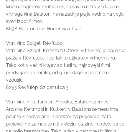
kinematografov multipleks, s pravim retro vzdušjem
vrtnega kina Balaton, ne nazadnje pa je vedno na voljo
svež izbor filmov.
8638 Balatonlelle, Hortenzia utca 1.
Vrtni kino Sziget, Révfülöp
Vrtni kino Szigeti Kertmozi (Otoški vrtni kino) je najlepša
plaža v Révfülöpu, kjer lahko uživate v vrtnem kinu.
Tako kot v večini krajev so tudi tu najnovejši filmi
predvajani po mraku, od 9. ure dalje, v prijetnem
vzdušju.
8253 Révfülöp, Sziget utca 3.
Vrtni kino in kulturni vrt Ancsika, Balatonszemes
Ancsika Kertmozi in Kultkert v Balatonszemesu ima
pokrito kinodvorano in prostor za projekcije, zato
projekcij ne zamudite niti v dežju, blazine in odeje pa so
na voljo brezplačno. Tako lahko v najnovejših filmih