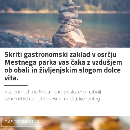
Skriti gastronomski zaklad v osrčju
Mestnega parka vas čaka z vzdušjem
ob obali in življenjskim slogom dolce
vita.
V zadnjih letih je Mestni park postal eno najbolj
vznemirljivih zbirališč v Budimpešti, kjer poleg
GASTRONOMIJA