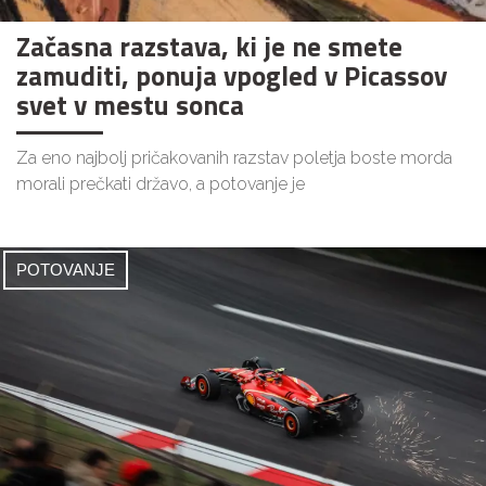
Začasna razstava, ki je ne smete
zamuditi, ponuja vpogled v Picassov
svet v mestu sonca
Za eno najbolj pričakovanih razstav poletja boste morda
morali prečkati državo, a potovanje je
POTOVANJE