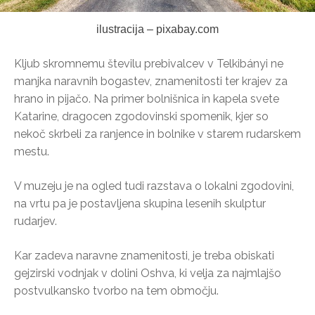
ilustracija – pixabay.com
Kljub skromnemu številu prebivalcev v Telkibányi ne
manjka naravnih bogastev, znamenitosti ter krajev za
hrano in pijačo. Na primer bolnišnica in kapela svete
Katarine, dragocen zgodovinski spomenik, kjer so
nekoč skrbeli za ranjence in bolnike v starem rudarskem
mestu.
V muzeju je na ogled tudi razstava o lokalni zgodovini,
na vrtu pa je postavljena skupina lesenih skulptur
rudarjev.
Kar zadeva naravne znamenitosti, je treba obiskati
gejzirski vodnjak v dolini Oshva, ki velja za najmlajšo
postvulkansko tvorbo na tem območju.