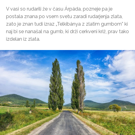
V vasi so rudarili že v času Árpáda, pozneje pa je
postala znana po vsem svetu zaradi rudarjenja zlata,
zato je znan tudi izraz „Telkibánya z zlatim gumbom” ki
naj bi se nanašal na gumb, ki drži cerkveni križ, prav tako
izdelan iz zlata.