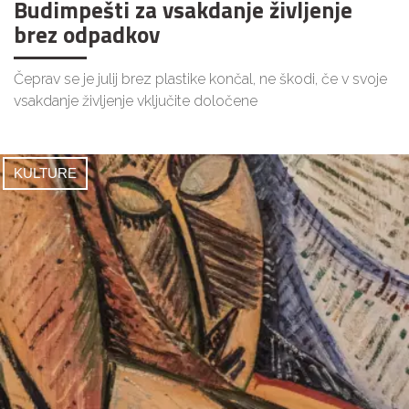
Budimpešti za vsakdanje življenje
brez odpadkov
Čeprav se je julij brez plastike končal, ne škodi, če v svoje
vsakdanje življenje vključite določene
KULTURE