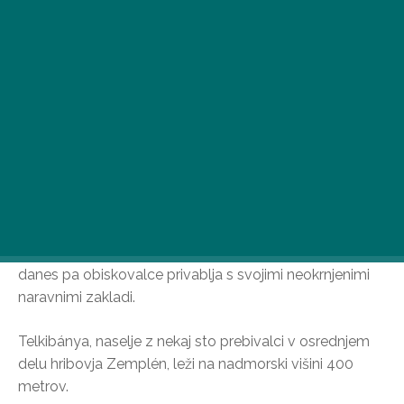
Biser v gorski kroni je majhna vasica ob vznožju
Zempléna, ki je bila nekoč znana po kopanju zlata,
danes pa obiskovalce privablja s svojimi neokrnjenimi
naravnimi zakladi.
Telkibánya, naselje z nekaj sto prebivalci v osrednjem
delu hribovja Zemplén, leži na nadmorski višini 400
metrov.