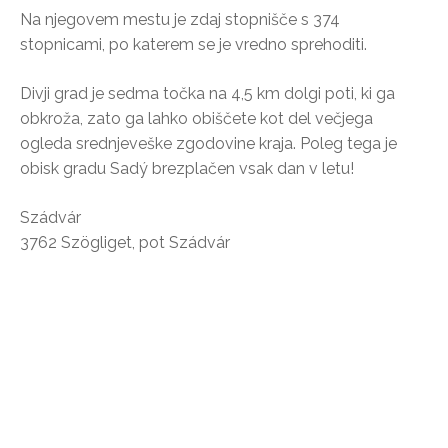
Na njegovem mestu je zdaj stopnišče s 374
stopnicami, po katerem se je vredno sprehoditi.
Divji grad je sedma točka na 4,5 km dolgi poti, ki ga
obkroža, zato ga lahko obiščete kot del večjega
ogleda srednjeveške zgodovine kraja. Poleg tega je
obisk gradu Sadý brezplačen vsak dan v letu!
Szádvár
3762 Szögliget, pot Szádvár