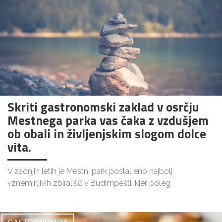
Skriti gastronomski zaklad v osrčju
Mestnega parka vas čaka z vzdušjem
ob obali in življenjskim slogom dolce
vita.
V zadnjih letih je Mestni park postal eno najbolj
vznemirljivih zbirališč v Budimpešti, kjer poleg