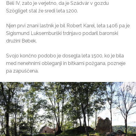
Béli IV, zato je verjetno, da je Szádvár v gozdu
Szögliget stal že sredi leta 1200.
Njen prvi znani lastnik je bil Robert Karel, leta 1406 pa je
Sigismund Luksemburški trdnjavo podaril baronski
družini Bebek.
Svojo končno podobo je dosegla leta 1500, ko je bila
med nenehnimi obleganji in bitkami požgana, pozneje
pa zapuščena.