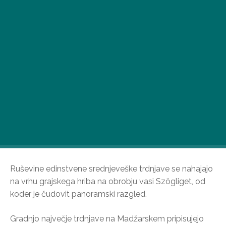
Ruševine edinstvene srednjeveške trdnjave se nahajajo
na vrhu grajskega hriba na obrobju vasi Szögliget, od
koder je čudovit panoramski razgled.
Gradnjo največje trdnjave na Madžarskem pripisujejo