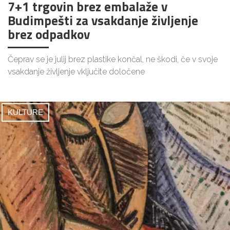
7+1 trgovin brez embalaže v
Budimpešti za vsakdanje življenje
brez odpadkov
Čeprav se je julij brez plastike končal, ne škodi, če v svoje
vsakdanje življenje vključite določene
KULTURE