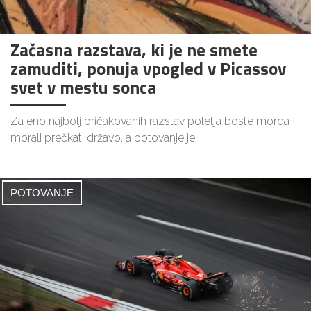
Začasna razstava, ki je ne smete
zamuditi, ponuja vpogled v Picassov
svet v mestu sonca
Za eno najbolj pričakovanih razstav poletja boste morda
morali prečkati državo, a potovanje je
POTOVANJE