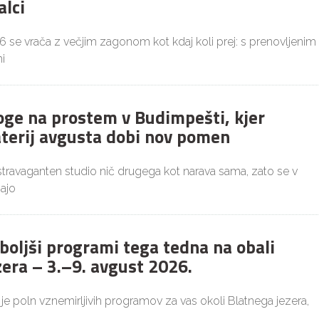
alci
26 se vrača z večjim zagonom kot kdaj koli prej: s prenovljenim
i
joge na prostem v Budimpešti, kjer
aterij avgusta dobi nov pomen
ekstravaganten studio nič drugega kot narava sama, zato se v
ajo
boljši programi tega tedna na obali
zera – 3.–9. avgust 2026.
 je poln vznemirljivih programov za vas okoli Blatnega jezera,