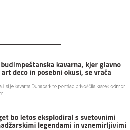
budimpeštanska kavarna, kjer glavno
 art deco in posebni okusi, se vrača
i, si je kavarna Dunapark to pomlad privoščila kratek odmor,
im
get bo letos eksplodiral s svetovnimi
adžarskimi legendami in vznemirljivimi