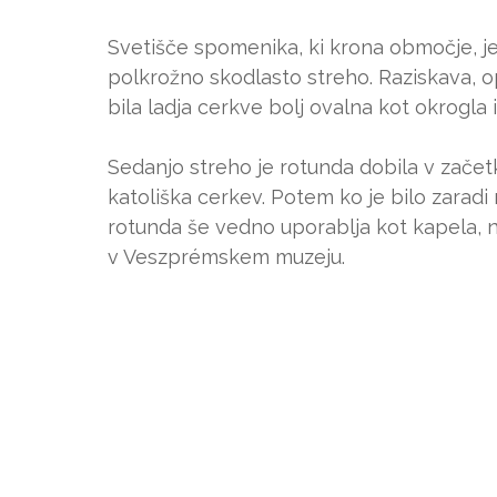
Svetišče spomenika, ki krona območje, je
polkrožno skodlasto streho. Raziskava, o
bila ladja cerkve bolj ovalna kot okrogla 
Sedanjo streho je rotunda dobila v začetku
katoliška cerkev. Potem ko je bilo zaradi 
rotunda še vedno uporablja kot kapela, n
v Veszprémskem muzeju.