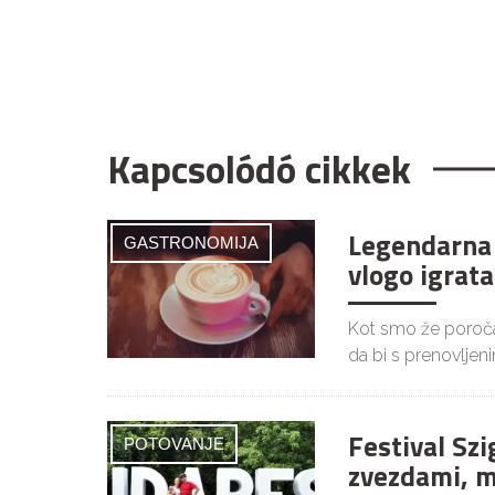
Kapcsolódó cikkek
Legendarna 
GASTRONOMIJA
vlogo igrata
Kot smo že poročal
da bi s prenovljen
Festival Szi
POTOVANJE
zvezdami, m