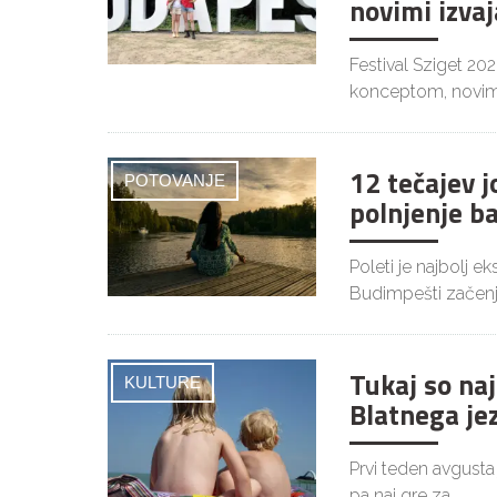
novimi izvaj
Festival Sziget 20
konceptom, novim
12 tečajev 
POTOVANJE
polnjenje b
Poleti je najbolj 
Budimpešti začenj
Tukaj so naj
KULTURE
Blatnega je
Prvi teden avgusta
pa naj gre za