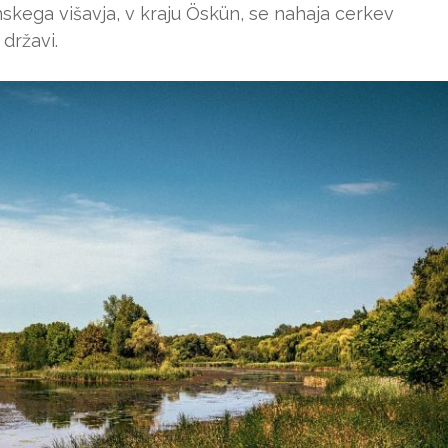
kega višavja, v kraju Öskün, se nahaja cerkev
državi.