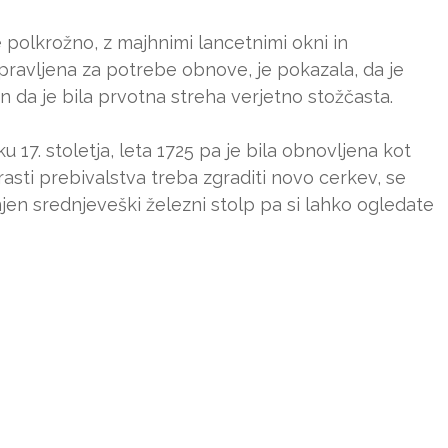
 polkrožno, z majhnimi lancetnimi okni in
pravljena za potrebe obnove, je pokazala, da je
in da je bila prvotna streha verjetno stožčasta.
 17. stoletja, leta 1725 pa je bila obnovljena kot
rasti prebivalstva treba zgraditi novo cerkev, se
jen srednjeveški železni stolp pa si lahko ogledate