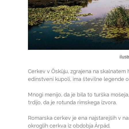
ilus
Cerkev v Ösküju, zgrajena na skalnatem h
edinstveni kupoli, ima številne legende 
Mnogi menijo, da je bila to turška mošeja,
trdijo, da je rotunda rimskega izvora.
Romarska cerkev je ena najstarejših v naši 
okroglih cerkva iz obdobja Árpád.