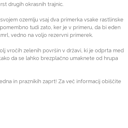
rst drugih okrasnih trajnic.
a svojem ozemlju vsaj dva primerka vsake rastlinske
e pomembno tudi zato, ker je v primeru, da bi eden
mrl, vedno na voljo rezervni primerek.
lj vročih zelenih površin v državi, ki je odprta med
), tako da se lahko brezplačno umaknete od hrupa
edna in praznikih zaprt! Za več informacij obiščite