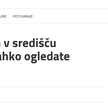
URE
POTOVANJE
 v središču
ahko ogledate