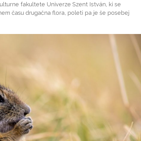
lturne fakultete Univerze Szent István, ki se
etnem času drugačna flora, poleti pa je še posebej