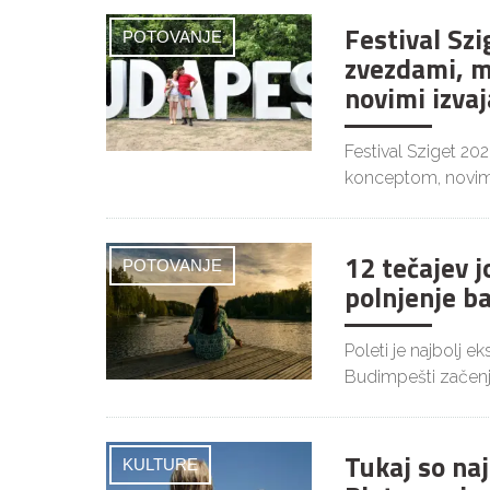
Festival Szi
POTOVANJE
zvezdami, m
novimi izvaj
Festival Sziget 20
konceptom, novim
12 tečajev 
POTOVANJE
polnjenje b
Poleti je najbolj 
Budimpešti začenj
Tukaj so naj
KULTURE