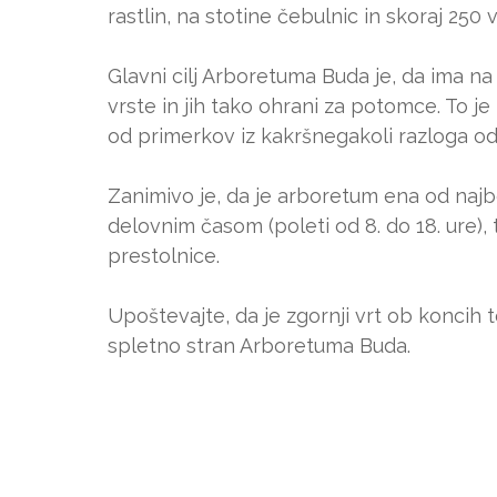
rastlin, na stotine čebulnic in skoraj 250 v
Glavni cilj Arboretuma Buda je, da ima n
vrste in jih tako ohrani za potomce. To j
od primerkov iz kakršnegakoli razloga od
Zanimivo je, da je arboretum ena od najbo
delovnim časom (poleti od 8. do 18. ure
prestolnice.
Upoštevajte, da je zgornji vrt ob koncih t
spletno stran Arboretuma Buda.