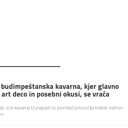
budimpeštanska kavarna, kjer glavno
 art deco in posebni okusi, se vrača
i, si je kavarna Dunapark to pomlad privoščila kratek odmor,
im