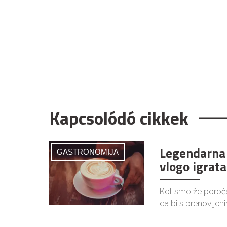
Kapcsolódó cikkek
Legendarna 
GASTRONOMIJA
vlogo igrata
Kot smo že poročal
da bi s prenovljen