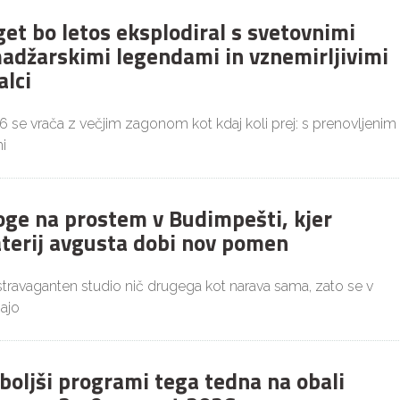
get bo letos eksplodiral s svetovnimi
adžarskimi legendami in vznemirljivimi
alci
26 se vrača z večjim zagonom kot kdaj koli prej: s prenovljenim
i
joge na prostem v Budimpešti, kjer
aterij avgusta dobi nov pomen
ekstravaganten studio nič drugega kot narava sama, zato se v
ajo
boljši programi tega tedna na obali