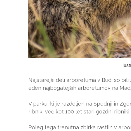
ilus
Najstarejši deli arboretuma v Budi so bili 
eden najbogatejših arboretumov na Mad
V parku, ki je razdeljen na Spodnji in Zgorn
ribnik, več kot 100 let stari gozdni ribniki 
Poleg tega trenutna zbirka rastlin v arb