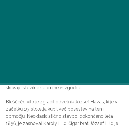
Havasova vila, znana tudi kot Dreherjeva vila, stoji
zapuščena v središču Kőbánye, vendar njeni zidovi
skrivajo številne spomine in zgodbe.
Bleščečo vilo je zgradil odvetnik József Havas, ki je v
začetku 19. stoletja kupil več posestev na tem
območju. Neoklasicistično stavbo, dokončano leta
1856, je zasnoval Károly Hild, čigar brat József Hild je