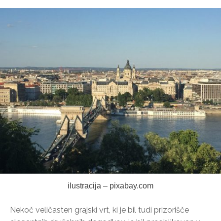
ilustracija – pixabay.com
Nekoč veličasten grajski vrt, ki je bil tudi prizorišče