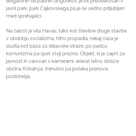
elegantnih družabnih dogodkov, je bil preoblikovan v
javni park, park Čajkovskega pa je še vedno priljubljen
med sprehajalci.
Na žalost je vila Havas, tako kot številne druge stavbe
v obdobju socializma, hitro propadla, nekaj časa je
služila kot baza za delavske straže, po padcu
komunizma pa spet stoji prazna. Objekt, ki je zaprt za
javnost in varovan s kamerami, enkrat letno obišče
občina Kőbánya, trenutno pa poteka prenova
podstrešja.