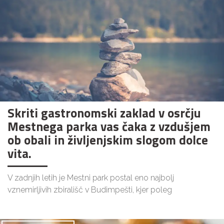
Skriti gastronomski zaklad v osrčju
Mestnega parka vas čaka z vzdušjem
ob obali in življenjskim slogom dolce
vita.
V zadnjih letih je Mestni park postal eno najbolj
vznemirljivih zbirališč v Budimpešti, kjer poleg