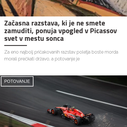
Začasna razstava, ki je ne smete
zamuditi, ponuja vpogled v Picassov
svet v mestu sonca
Za eno najbolj pričakovanih razstav poletja boste morda
morali prečkati državo, a potovanje je
POTOVANJE