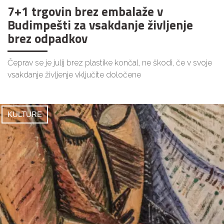
7+1 trgovin brez embalaže v
Budimpešti za vsakdanje življenje
brez odpadkov
Čeprav se je julij brez plastike končal, ne škodi, če v svoje
vsakdanje življenje vključite določene
KULTURE