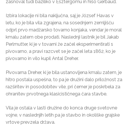
zasnoval tudi baziliko v Esztergomu in hišo Gerbaud.
Izbira lokacije ni bila naključna, saj je József Havas v
letu, ko je bila vila zgrajena, na sosednjem zemljišču
odprl prvo madžarsko tovarno konjaka, vendar je moral
kmalu zatem obe prodati. Naslednji lastnik je bil Jakab
Perlmutter, ki je v tovarni že začel eksperimentirati s
pivovarno, a pravi razcvet se je začel leta 1862, ko je
pivovarno in vilo kupil Antal Dreher.
Pivovarna Dreher, ki je bila ustanovljena kmalu zatem, je
hitro postala uspešna, to pa je družini dalo priložnost za
razširitev in posodobitev vile, pri čemer je poskrbela za
ohranitev prvotnega klasicističnega čara stavbe.
Vila je ostala v lasti družine do konca druge svetovne
vojne, v naslednjih letih pa je stavbo in okoliške grajske
vrtove prevzela država.