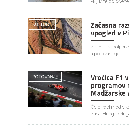
vključite določene
Začasna raz
KULTURE
vpogled v P
Za eno najbolj pri
a potovanje je
Vročica F1 
POTOVANJE
programov 
Madžarske v
Če bi radi med vi
zunaj Hungaroringa