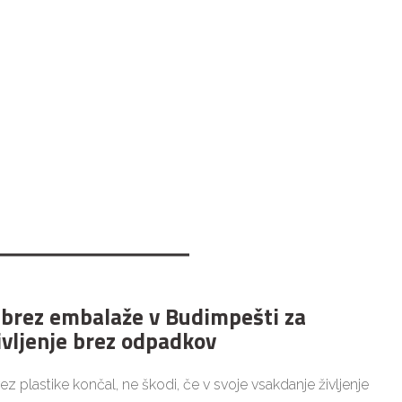
 brez embalaže v Budimpešti za
ivljenje brez odpadkov
brez plastike končal, ne škodi, če v svoje vsakdanje življenje