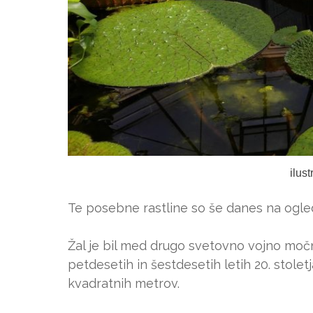
ilus
Te posebne rastline so še danes na ogle
Žal je bil med drugo svetovno vojno močn
petdesetih in šestdesetih letih 20. stolet
kvadratnih metrov.