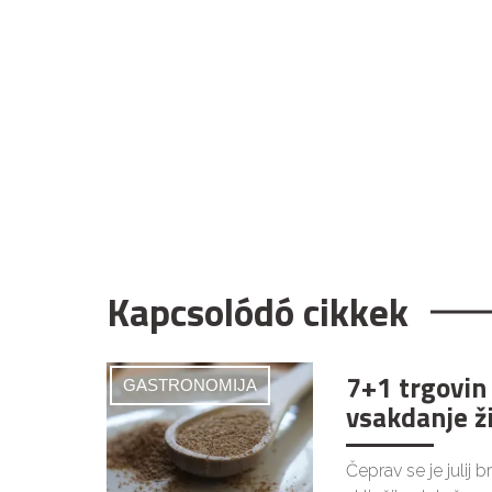
Kapcsolódó cikkek
7+1 trgovin
GASTRONOMIJA
vsakdanje ž
Čeprav se je julij 