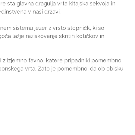
e sta glavna dragulja vrta kitajska sekvoja in
 edinstvena v naši državi.
nem sistemu jezer z vrsto stopničk, ki so
a lažje raziskovanje skritih kotičkov in
di z izjemno favno, katere pripadniki pomembno
aponskega vrta. Zato je pomembno, da ob obisku