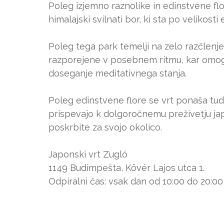
Poleg izjemno raznolike in edinstvene flor
himalajski svilnati bor, ki sta po velikosti
Poleg tega park temelji na zelo razčlenje
razporejene v posebnem ritmu, kar omogoč
doseganje meditativnega stanja.
Poleg edinstvene flore se vrt ponaša tu
prispevajo k dolgoročnemu preživetju j
poskrbite za svojo okolico.
Japonski vrt Zugló
1149 Budimpešta, Kövér Lajos utca 1.
Odpiralni čas: vsak dan od 10:00 do 20:00