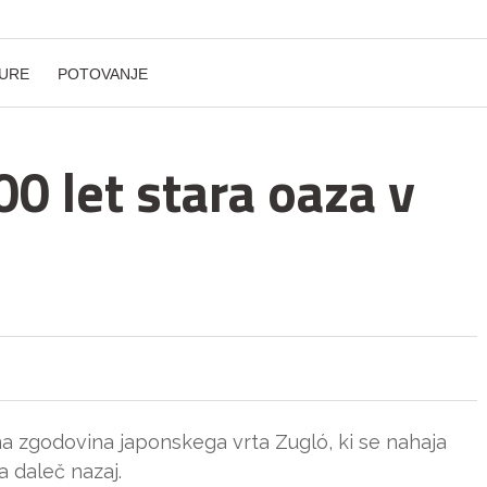
URE
POTOVANJE
00 let stara oaza v
na zgodovina japonskega vrta Zugló, ki se nahaja
a daleč nazaj.