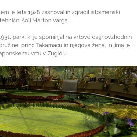
m je leta 1928 zasnoval in zgradil istoimenski
 tehnični šoli Márton Varga.
931, park, ki je spominjal na vrtove daljnovzhodnih
ružine, princ Takamacu in njegova žena, in jima je
 japonskemu vrtu v Zuglóju.