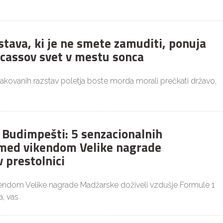
stava, ki je ne smete zamuditi, ponuja
icassov svet v mestu sonca
čakovanih razstav poletja boste morda morali prečkati državo,
v Budimpešti: 5 senzacionalnih
med vikendom Velike nagrade
 prestolnici
kendom Velike nagrade Madžarske doživeli vzdušje Formule 1
, vas