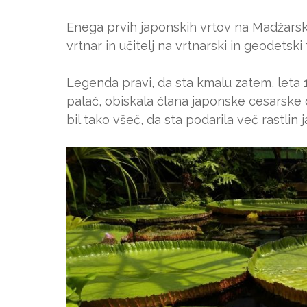
Enega prvih japonskih vrtov na Madžarske
vrtnar in učitelj na vrtnarski in geodetski
Legenda pravi, da sta kmalu zatem, leta 1
palač, obiskala člana japonske cesarske d
bil tako všeč, da sta podarila več rastlin