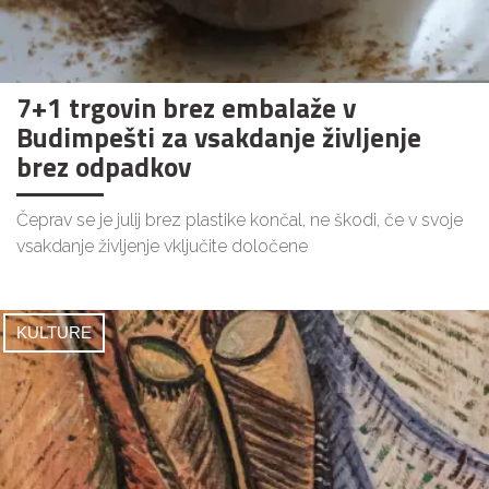
7+1 trgovin brez embalaže v
Budimpešti za vsakdanje življenje
brez odpadkov
Čeprav se je julij brez plastike končal, ne škodi, če v svoje
vsakdanje življenje vključite določene
KULTURE