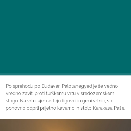
Po sprehodu po Budavári Palotanegyed je še vedno
vredno zaviti proti turškemu vrtu v sredozemskem
slogu. Na vrtu, kjer rastejo figovci in grmi vrtnic, so
ponovno odprli prijetno kavarno in stolp Karakasa Paše.