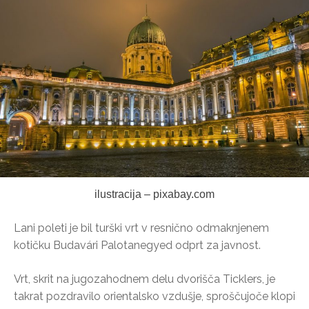
ilustracija – pixabay.com
Lani poleti je bil turški vrt v resnično odmaknjenem
kotičku Budavári Palotanegyed odprt za javnost.
Vrt, skrit na jugozahodnem delu dvorišča Ticklers, je
takrat pozdravilo orientalsko vzdušje, sproščujoče klopi