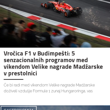
Vročica F1 v Budimpešti: 5
senzacionalnih programov med
vikendom Velike nagrade Madžarske
v prestolnici
Če bi radi med vikendom Velike nagrade Madžarske
doživeli vzdušje Formule 1 zunaj Hungaroringa, vas