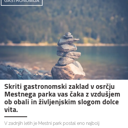
GASTRONOMIJA
Skriti gastronomski zaklad v osrčju
Mestnega parka vas čaka z vzdušjem
ob obali in življenjskim slogom dolce
vita.
V zadnjih letih je Mestni park postal eno najbolj