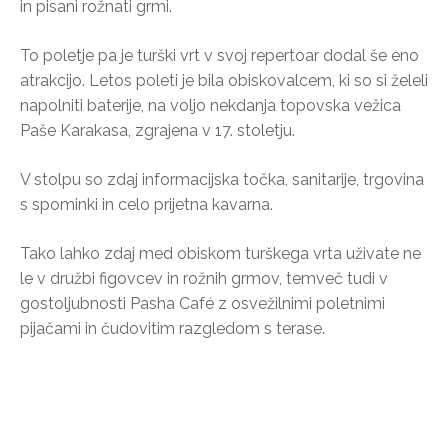
in pisani rožnati grmi.
To poletje pa je turški vrt v svoj repertoar dodal še eno
atrakcijo. Letos poleti je bila obiskovalcem, ki so si želeli
napolniti baterije, na voljo nekdanja topovska vežica
Paše Karakasa, zgrajena v 17. stoletju.
V stolpu so zdaj informacijska točka, sanitarije, trgovina
s spominki in celo prijetna kavarna.
Tako lahko zdaj med obiskom turškega vrta uživate ne
le v družbi figovcev in rožnih grmov, temveč tudi v
gostoljubnosti Pasha Café z osvežilnimi poletnimi
pijačami in čudovitim razgledom s terase.