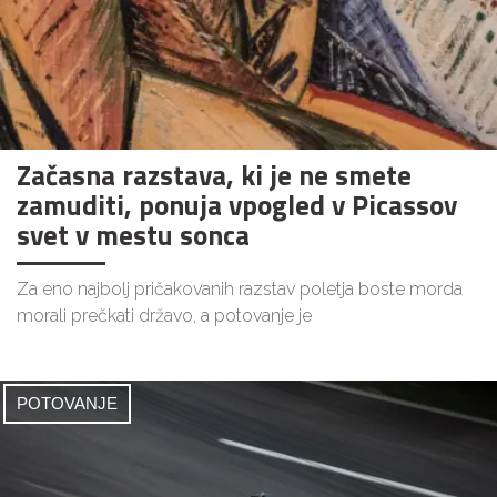
Začasna razstava, ki je ne smete
zamuditi, ponuja vpogled v Picassov
svet v mestu sonca
Za eno najbolj pričakovanih razstav poletja boste morda
morali prečkati državo, a potovanje je
POTOVANJE