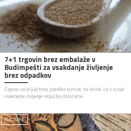
7+1 trgovin brez embalaže v
Budimpešti za vsakdanje življenje
brez odpadkov
Čeprav se je julij brez plastike končal, ne škodi, če v svoje
vsakdanje življenje vključite določene
KULTURE