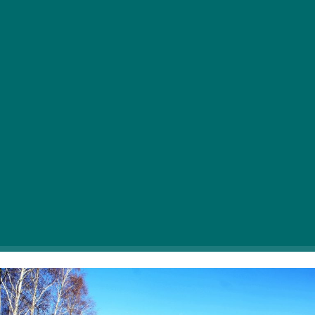
Na srečo vam ni treba iti daleč iz glavnega mesta, da bi
z vso družino uživali na plaži. Predstavljamo vam, kam
se lahko odpravite, da se bodo vsi odlično zabavali.