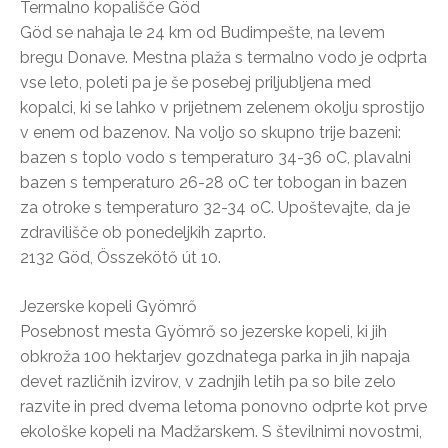
Termalno kopališče Göd
Göd se nahaja le 24 km od Budimpešte, na levem
bregu Donave. Mestna plaža s termalno vodo je odprta
vse leto, poleti pa je še posebej priljubljena med
kopalci, ki se lahko v prijetnem zelenem okolju sprostijo
v enem od bazenov. Na voljo so skupno trije bazeni:
bazen s toplo vodo s temperaturo 34-36 oC, plavalni
bazen s temperaturo 26-28 oC ter tobogan in bazen
za otroke s temperaturo 32-34 oC. Upoštevajte, da je
zdravilišče ob ponedeljkih zaprto.
2132 Göd, Összekötő út 10.
Jezerske kopeli Gyömrő
Posebnost mesta Gyömrő so jezerske kopeli, ki jih
obkroža 100 hektarjev gozdnatega parka in jih napaja
devet različnih izvirov, v zadnjih letih pa so bile zelo
razvite in pred dvema letoma ponovno odprte kot prve
ekološke kopeli na Madžarskem. S številnimi novostmi,