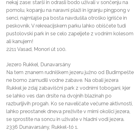
nekaj zase: starši in odrasli bodo uživali v sončenju na
pomolu, kopanju na naravni plaži in igranju pingpong v
senci, najmlajše pa bosta navdušila otroško igrišče in
peskovnik. V rekreacijskem parku lahko obiščete tudi
pustolovski park in se celo zapeljete z vodnim kolesom
ali kanujem!
2211 Vasad, Monori út 100.
Jezero Rukkel, Dunavarsány
Na tem znanem rudniškem jezeru južno od Budimpešte
ne bomo zamudili vodne zabave. Na obali jezera
Rukkel je zdaj zabaviščni park z vodnimi tobogani, kjer
se lahko ves dan drsite na dvojnih blazinah po
razburljivih progah. Ko se naveličate večurne aktivnosti,
lahko preostanek dneva preživite v mirni okolici jezera,
se sprostite na soncu in uživate v hladni vodi jezera.
2336 Dunavarsány, Rukkel-tó 1.