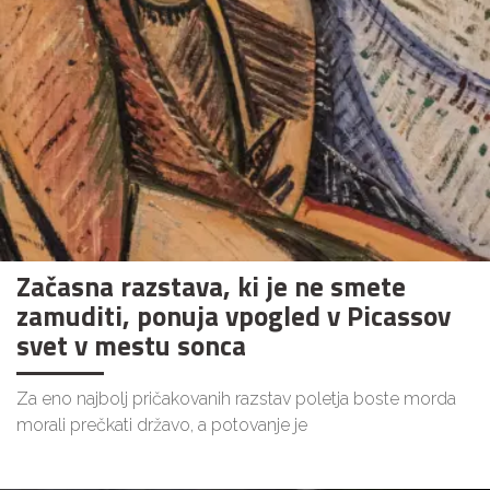
Začasna razstava, ki je ne smete
zamuditi, ponuja vpogled v Picassov
svet v mestu sonca
Za eno najbolj pričakovanih razstav poletja boste morda
morali prečkati državo, a potovanje je