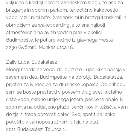
vključno s koktajl barom v karibskem slogu, teraso za
brizganje in vodnim parkom, ter odlično kakovostjo
vode, različnimi bifeji (veganskimi in brezglutenskimi) in
območjem za wakeboarding je to ena najbolj
atmosferičnih naravnih vodnih plaž v okolici
Budimpešte, le pol ure vožnje iz glavnega mesta.
2230 Gyömrő, Munkás utca 18.
Zaliv Lupa, Budakalász
Mnogi morda ne vedo, da je jezero Lupa, ki se nahaja v
severnem delu Budimpešte, na obrobju Budakalásza,
prijeten zaliv, idealen za družinske kopalce. Ob prihodu
sem se boste prestavili v povsem drug svet kristalno
čiste vode, skrbno urejenega jezera, peščene obale, ki
spominja na oddaljeno plažo, senčnikov in ležišč, a vam
do tja ni treba potovati daleč. Svoj apetit pa lahko
potešite v samopostrežnem bifeju na plaži.
2011 Budakalász, Tó utca 1.