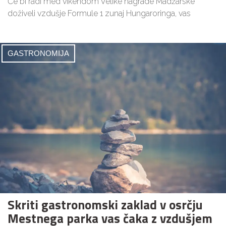
Če bi radi med vikendom Velike nagrade Madžarske
doživeli vzdušje Formule 1 zunaj Hungaroringa, vas
GASTRONOMIJA
Skriti gastronomski zaklad v osrčju
Mestnega parka vas čaka z vzdušjem