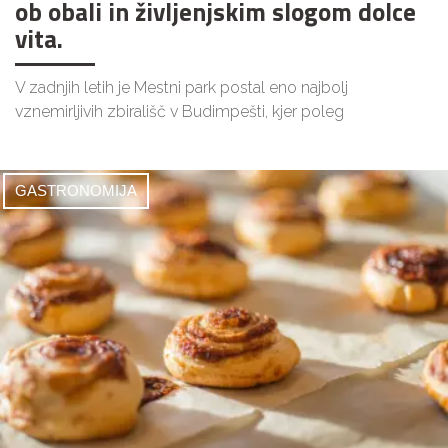
ob obali in življenjskim slogom dolce
vita.
V zadnjih letih je Mestni park postal eno najbolj
vznemirljivih zbirališč v Budimpešti, kjer poleg
GASTRONOMIJA