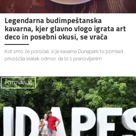
Legendarna budimpeštanska
kavarna, kjer glavno vlogo igrata art
deco in posebni okusi, se vrača
Kot smo že poročali, si je kavarna Dunapark to pomlad
privoščila kratek odmor, da bi s prenovljenim
POTOVANJE