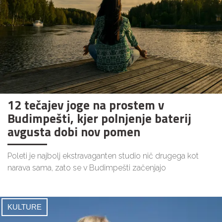
12 tečajev joge na prostem v
Budimpešti, kjer polnjenje baterij
avgusta dobi nov pomen
Poleti je najbolj ekstravaganten studio nič drugega kot
narava sama, zato se v Budimpešti začenjajo
KULTURE