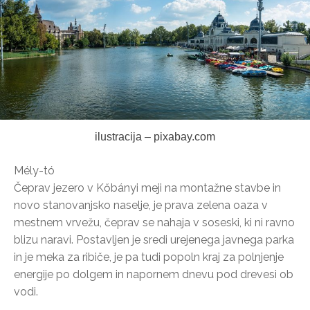
ilustracija – pixabay.com
Mély-tó
Čeprav jezero v Kőbányi meji na montažne stavbe in
novo stanovanjsko naselje, je prava zelena oaza v
mestnem vrvežu, čeprav se nahaja v soseski, ki ni ravno
blizu naravi. Postavljen je sredi urejenega javnega parka
in je meka za ribiče, je pa tudi popoln kraj za polnjenje
energije po dolgem in napornem dnevu pod drevesi ob
vodi.