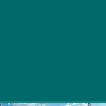
Zbrali smo nekaj parkov, obrežij in pohodniških krajev v
Budimpešti, ki so zlahka dostopni iz središča mesta, če
se želite izogniti vročini na vroč poletni dan.