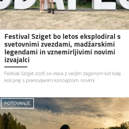
Festival Sziget bo letos eksplodiral s
svetovnimi zvezdami, madžarskimi
legendami in vznemirljivimi novimi
izvajalci
Festival Sziget 2026 se vrača z večjim zagonom kot kdaj
koli prej: s prenovljenim konceptom, novimi
POTOVANJE