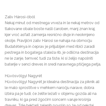
Zaliv Hárosi-öböl
Nekaj minut od mestnega vrveža in le nekaj metrov od
tlakovane obale boste našli čaroben, manj znan kraj,
kjer vroč asfalt zamenja resnično divje in neokrnjeno
okolje. Pravljični zaliv Hárosi se nahaja na območju
Budatéténya in čeprav je priljubljen med ribiči zaradi
pestrega in bogatega staleža rib, je odlična destinacija
ne le zanje, temveč tudi za tiste, ki si želijo napolniti
baterije v senci dreves in sredi naravnega ptičjega petja.
Hűvösvölgyi Nagyrét
Hűvösvölgyi Nagyrét je idealna destinacija za piknik ali
le malo sprostitve v mehkem naročju narave, dobra
izbira pa je tudi, če želite ležati v objemu gozda ali na
travniku, ki ga pred žgočim soncem varuje krošnja
dreves. Trije hektarji zelenih površin so že od nekdaj