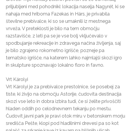
priljubljeni med pohodniki: lokacija naselja Nagyrét, ki se
nahaja med hriboma Fazekas in Hárs, je privabila
številne prebivalce, ki so se umaknili iz mestnega
vrveža. V preteklosti je bilo na tem območju
razstavišče, z leti pa se je vse bolj vključevalo v
spodbujanje rekreacije in zdravega načina življenja, saj
je bilo zgrajeno rokometno igrišče, pozneje pa
tematsko igrišče, na katerem lahko najmlajši skozi igro
in skulpture spoznavajo lokalno floro in favno.
Vrt Károlyi
Vrt Károlyi je za prebivalce prestolnice, še posebej za
tiste, ki živijo na območju Astorije, čudovita destinacija
skozi vse leto in dobra izbira tudi, če si želite privoščiti
hladen oddih po celodnevnem tekanju po mestu.
Čudovit javni park je pravi otok miru v betonskem morju
središča Pešte, klopi pod hladilnimi drevesi pa so kot
nalašč za srkanje kave iz kavarn na bližnjih ulicah.