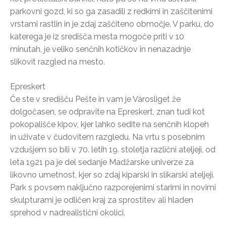
parkovni gozd, ki so ga zasadili z redkimi in zaščitenimi
vrstami rastlin in je zdaj zaščiteno območje. V parku, do
katerega je iz središča mesta mogoče priti v 10
minutah, je veliko senčnih kotičkov in nenazadnje
slikovit razgled na mesto.
Epreskert
Če ste v središču Pešte in vam je Városliget že
dolgočasen, se odpravite na Epreskert, znan tudi kot
pokopališče kipov, kjer lahko sedite na senčnih klopeh
in uživate v čudovitem razgledu. Na vrtu s posebnim
vzdušjem so bili v 70. letih 19. stoletja različni ateljeji, od
leta 1921 pa je del sedanje Madžarske univerze za
likovno umetnost, kjer so zdaj kiparski in slikarski ateljeji.
Park s povsem naključno razporejenimi starimi in novimi
skulpturami je odličen kraj za sprostitev ali hladen
sprehod v nadrealistični okolici.