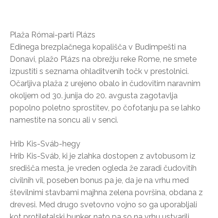
Plaža Római-parti Plázs
Edinega brezplačnega kopališča v Budimpešti na
Donavi, plažo Plázs na obrežju reke Rome, ne smete
izpustiti s seznama ohladitvenih točk v prestolnici.
Očarljiva plaža z urejeno obalo in čudovitim naravnim
okoljem od 30. junija do 20. avgusta zagotavlja
popolno poletno sprostitev, po čofotanju pa se lahko
namestite na soncu ali v senci.
Hrib Kis-Sváb-hegy
Hrib Kis-Sváb, ki je zlahka dostopen z avtobusom iz
središča mesta, je vreden ogleda že zaradi čudovitih
civilnih vil, poseben bonus pa je, da je na vrhu med
številnimi stavbami majhna zelena površina, obdana z
drevesi. Med drugo svetovno vojno so ga uporabljali
kot protiletalski bunker, nato pa so na vrhu ustvarili