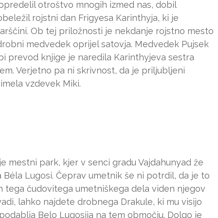
 je opredelil otroštvo mnogih izmed nas, dobil
eležil rojstni dan Frigyesa Karinthyja, ki je
rščini. Ob tej priložnosti je nekdanje rojstno mesto
je drobni medvedek oprijel satovja. Medvedek Pujsek
i prevod knjige je naredila Karinthyjeva sestra
em. Verjetno pa ni skrivnost, da je priljubljeni
 imela vzdevek Miki.
 mestni park, kjer v senci gradu Vajdahunyad že
 Béla Lugosi. Čeprav umetnik še ni potrdil, da je to
lih tega čudovitega umetniškega dela viden njegov
di, lahko najdete drobnega Drakule, ki mu visijo
 upodablja Belo Lugosija na tem območju. Dolgo je