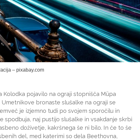
tracija – pixabay.com
a Kolodka pojavilo na ograji stopnišča Müpa
n. Umetnikove bronaste slušalke na ograji se
 temveč je izjemno tudi po svojem sporočilu in
re spodbuja, naj pustijo slušalke in vsakdanje skrbi
sbeno doživetje, kakršnega še ni bilo. In če to še
asbenih del, med katerimi so dela Beethovna,