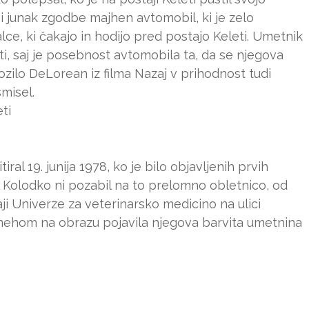
ni junak zgodbe majhen avtomobil, ki je zelo
ce, ki čakajo in hodijo pred postajo Keleti. Umetnik
ti, saj je posebnost avtomobila ta, da se njegova
ozilo DeLorean iz filma Nazaj v prihodnost tudi
misel.
ti
iral 19. junija 1978, ko je bilo objavljenih prvih
l Kolodko ni pozabil na to prelomno obletnico, od
aji Univerze za veterinarsko medicino na ulici
smehom na obrazu pojavila njegova barvita umetnina