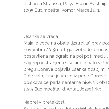
Richarda Straussa, Palya Bea in Avishaija
1095 Budimpešta, Komor Marcell u. 1.
Usanka se vrača
Maja je voda na obalo „izstrelila” prav 
novembra 2019 na Trgu svobode: bronasta u
postavljena na ograjo na pol poti med ulic
najprej odstranjena s sekiro in nato vržen
bregu Donave pojavila usanka z žabjimi n
Pokrivalo, ki se je vrnilo iz pene Donav
obiskovalce parlamentarne hiše, tik ob D
1055 Budimpešta, id. Antall József rkp.
Naprej v preteklost
Siv februarski dan v letu je Mihály Kolodk