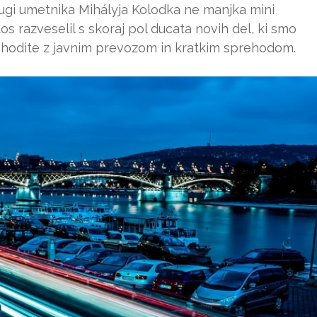
lugi umetnika Mihályja Kolodka ne manjka mini
os razveselil s skoraj pol ducata novih del, ki smo
o prehodite z javnim prevozom in kratkim sprehodom.