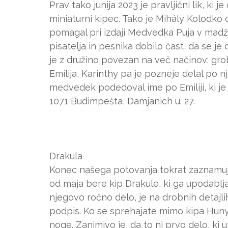
Prav tako junija 2023 je pravljični lik, ki
miniaturni kipec. Tako je Mihály Kolodko ob
pomagal pri izdaji Medvedka Puja v madža
pisatelja in pesnika dobilo čast, da se 
je z družino povezan na več načinov: grob
Emilija, Karinthy pa je pozneje delal po nj
medvedek podedoval ime po Emiliji, ki je
1071 Budimpešta, Damjanich u. 27.
Drakula
Konec našega potovanja tokrat zaznamuje
od maja bere kip Drakule, ki ga upodablja
njegovo ročno delo, je na drobnih detaj
podpis. Ko se sprehajate mimo kipa Hunya
noge. Zanimivo je, da to ni prvo delo, ki