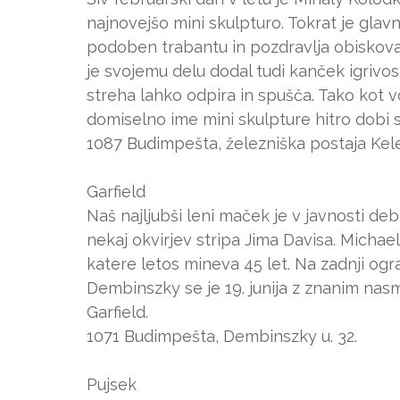
najnovejšo mini skulpturo. Tokrat je glav
podoben trabantu in pozdravlja obiskoval
je svojemu delu dodal tudi kanček igrivos
streha lahko odpira in spušča. Tako kot v
domiselno ime mini skulpture hitro dobi s
1087 Budimpešta, železniška postaja Kele
Garfield
Naš najljubši leni maček je v javnosti debit
nekaj okvirjev stripa Jima Davisa. Michae
katere letos mineva 45 let. Na zadnji ogr
Dembinszky se je 19. junija z znanim na
Garfield.
1071 Budimpešta, Dembinszky u. 32.
Pujsek