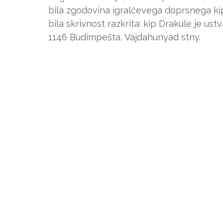
bila zgodovina igralčevega doprsnega kipa
bila skrivnost razkrita: kip Drakule je us
1146 Budimpešta, Vajdahunyad stny.