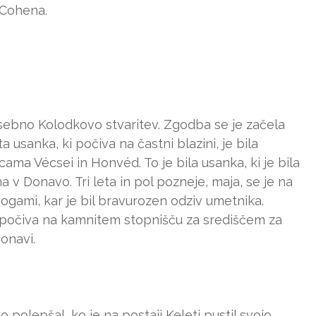
 Cohena.
posebno Kolodkovo stvaritev. Zgodba se je začela
sanka, ki počiva na častni blazini, je bila
ama Vécsei in Honvéd. To je bila usanka, ki je bila
a v Donavo. Tri leta in pol pozneje, maja, se je na
ogami, kar je bil bravurozen odziv umetnika.
e, počiva na kamnitem stopnišču za središčem za
onavi.
o polepšal, ko je na postaji Keleti pustil svojo