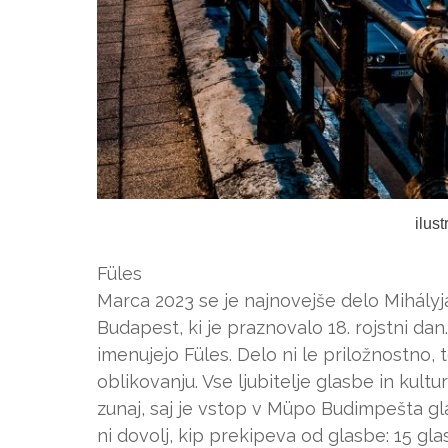
ilus
Füles
Marca 2023 se je najnovejše delo Mihályj
Budapest, ki je praznovalo 18. rojstni da
imenujejo Füles. Delo ni le priložnostno,
oblikovanju. Vse ljubitelje glasbe in kultu
zunaj, saj je vstop v Müpo Budimpešta gla
ni dovolj, kip prekipeva od glasbe: 15 gl