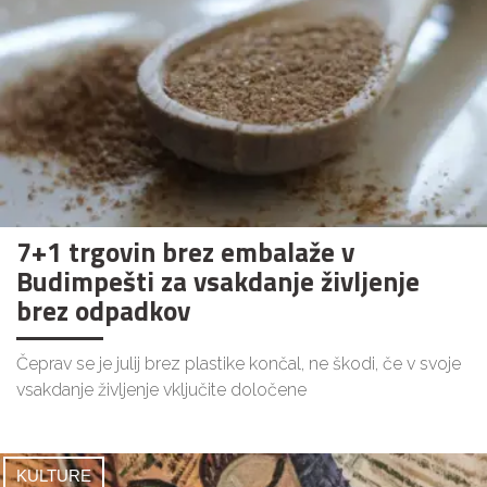
7+1 trgovin brez embalaže v
Budimpešti za vsakdanje življenje
brez odpadkov
Čeprav se je julij brez plastike končal, ne škodi, če v svoje
vsakdanje življenje vključite določene
KULTURE