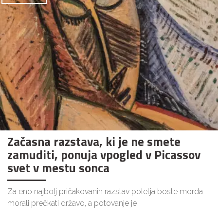
Začasna razstava, ki je ne smete
zamuditi, ponuja vpogled v Picassov
svet v mestu sonca
Za eno najbolj pričakovanih razstav poletja boste morda
morali prečkati državo, a potovanje je