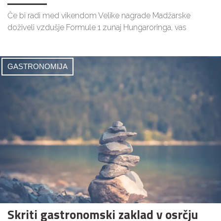
Če bi radi med vikendom Velike nagrade Madžarske
doživeli vzdušje Formule 1 zunaj Hungaroringa, vas
GASTRONOMIJA
Skriti gastronomski zaklad v osrčju