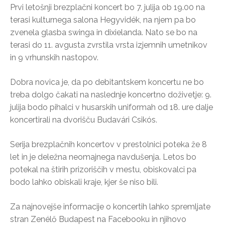
Prvi letošnji brezplačni koncert bo 7. julija ob 19.00 na
terasi kulturnega salona Hegyvidék, na njem pa bo
zvenela glasba swinga in dixielanda. Nato se bo na
terasi do 11. avgusta zvrstila vrsta izjemnih umetnikov
in 9 vrhunskih nastopov.
Dobra novica je, da po debitantskem koncertu ne bo
treba dolgo čakati na naslednje koncertno doživetje: 9.
julija bodo pihalci v husarskih uniformah od 18. ure dalje
koncertirali na dvorišču Budavári Csikós.
Serija brezplačnih koncertov v prestolnici poteka že 8
let in je deležna neomajnega navdušenja. Letos bo
potekal na štirih prizoriščih v mestu, obiskovalci pa
bodo lahko obiskali kraje, kjer še niso bili.
Za najnovejše informacije o koncertih lahko spremljate
stran Zenélő Budapest na Facebooku in njihovo