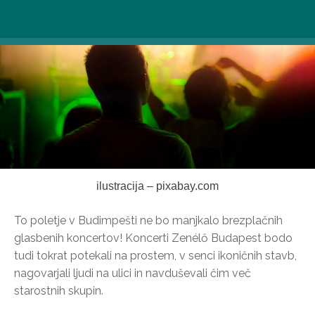
ilustracija – pixabay.com
To poletje v Budimpešti ne bo manjkalo brezplačnih
glasbenih koncertov! Koncerti Zenélő Budapest bodo
tudi tokrat potekali na prostem, v senci ikoničnih stavb,
nagovarjali ljudi na ulici in navduševali čim več
starostnih skupin.